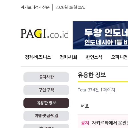
자카르타경제신문
2026월 08월 06일
경제∙비즈니스
정치∙사회
한인소식
오피니언
유용한 정보
공지사항
Total 374건
1 페이지
구인∙구직
유용한 정보
번호
여행∙맛집∙멋집
공지
자카르타에서 운전면