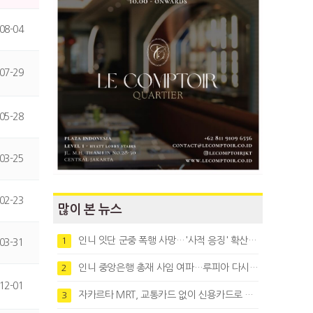
08-04
07-29
05-28
03-25
02-23
많이 본 뉴스
인니 잇단 군중 폭행 사망…'사적 응징' 확산에 법치 우려
1
03-31
인니 중앙은행 총재 사임 여파…루피아 다시 1만8천대로 약세
2
12-01
자카르타 MRT, 교통카드 없이 신용카드로 바로 탄다
3