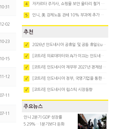
자카르타 주지사, 쇼핑몰 보안 울타리 철거 요청…"치안 문제없다"
4
10-31
인니, 美 강제노동 관세 10% 부과에 추가 협상 착수
5
12-02
추천
10-23
2026년 인도네시아 공휴일 및 공동 휴일(cuti bersama)
✓
[코트라] 의료데이터와 AI가 이끄는 인도네시아 디지털 헬스케어 시장 트렌드
✓
10-15
[코트라] 인도네시아 재무부 2027년 경제성장 전망 및 목표 발표
✓
11-12
[코트라] 인도네시아 정부, 국영기업을 통한 석탄·팜유·합금철 수출 중앙집중화 추진
✓
[코트라] 인도네시아 립스틱 시장동향
✓
07-11
주요뉴스
07-11
인니 2분기 GDP 성장률
5.29%…1분기보다 둔화