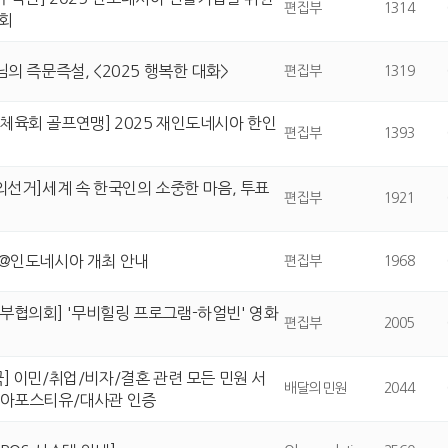
편집부
1314
명회
님의 즉문즉설, <2025 행복한 대화>
편집부
1319
체육회 골프연맹] 2025 재인도네시아 한인
편집부
1393
외선거]세계 속 한국인의 소중한 마음, 투표
편집부
1921
 @인도네시아 개최 안내
편집부
1968
부협의회] '무비힐링 프로그램-하얼빈' 영화
편집부
2005
] 이민/취업/비자/결혼 관련 모든 민원 서
배달의민원
2044
/아포스티유/대사관 인증