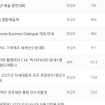
소년 예술 경연대회'
편집부
793
회 종합예술제
편집부
858
Korea Business Dialogue 개최 안내
편집부
869
 FIG 기계체조 세계선수권대회
편집부
911
 촬영비자 C14 -픽서(FIXER) 업체+방
죤박
1013
+랜드여행사
 2025년 차세대동포 모국 초청연수(청년 4
편집부
1183
내
) 부산 전국체전 볼링 선수선발전
편집부
1262
 무역관] 2025 인도네시아 진출기업을 위한