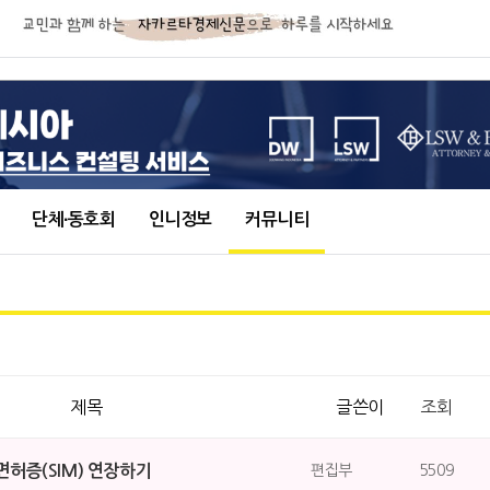
단체∙동호회
인니정보
커뮤니티
제목
글쓴이
조회
허증(SIM) 연장하기
편집부
5509