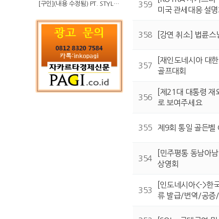
[구인](내용 수정됨) PT. STYLE KOREAN INDONESIA (스타일 코리안 인도네시아)
359
미국 관세대응 설
358
[강연 취소] 법륜스
[재인도네시아 대한
357
골프대회
[제21대 대통령 재
356
로 보여주세요
355
제9회 통일 골든벨
[민주평통 동남아남
354
상영회
[인도네시아<->한국
353
류 발급/번역/공증