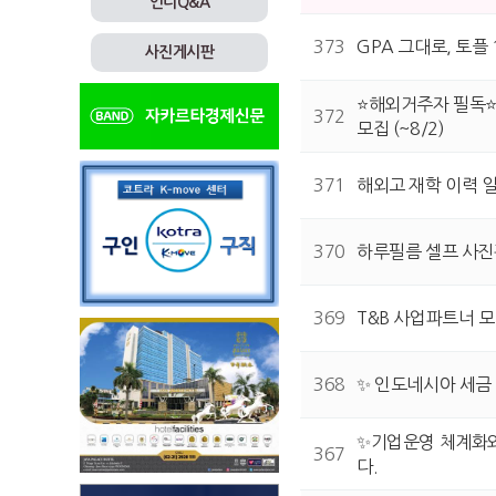
인니Q&A
373
GPA 그대로, 토플
사진게시판
⭐해외거주자 필독⭐
372
모집 (~8/2)
371
해외고 재학 이력 
370
하루필름 셀프 사진
369
T&B 사업파트너 
368
✨ 인도네시아 세금
✨기업운영 체계화와
367
다.