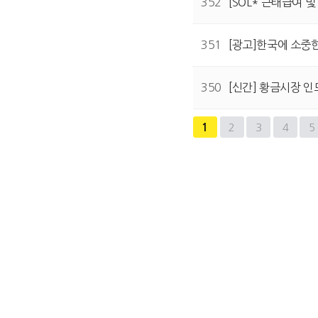
352
[SOL* 근태급여 및
351
[광고]한국에 소중
350
[신간] 황금시장 
다음
맨끝
1
2
3
4
5