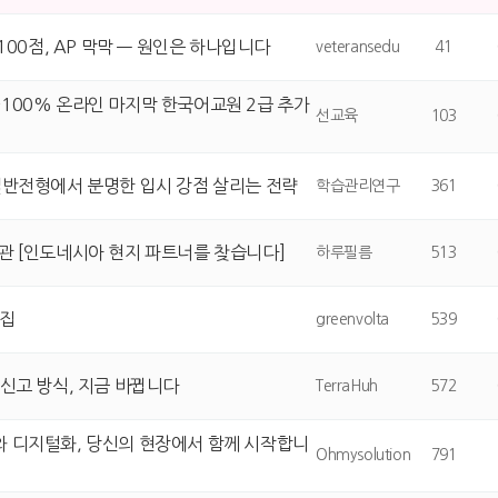
 100점, AP 막막 — 원인은 하나입니다
veteransedu
41
100% 온라인 마지막 한국어교원 2급 추가
선교육
103
일반전형에서 분명한 입시 강점 살리는 전략
학습관리연구
361
관 [인도네시아 현지 파트너를 찾습니다]
하루필름
513
모집
greenvolta
539
 신고 방식, 지금 바뀝니다
TerraHuh
572
 디지털화, 당신의 현장에서 함께 시작합니
Ohmysolution
791