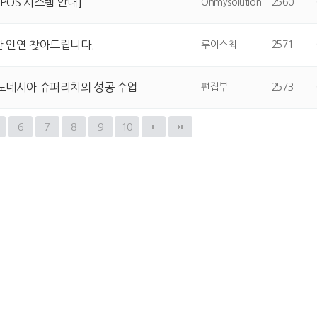
 POS 시스템 안내]
Ohmysolution
2560
한 인연 찾아드립니다.
루이스최
2571
인도네시아 슈퍼리치의 성공 수업
편집부
2573
6
7
8
9
10