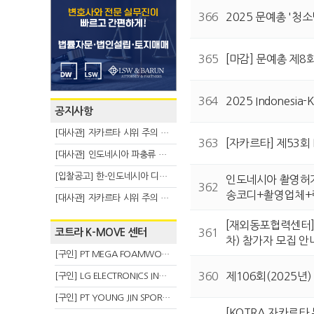
366
2025 문예총 '청
365
[마감] 문예총 제8
364
2025 Indonesia-
공지사항
[대사관] 자카르타 시위 주의 안내(8.3)
363
[자카르타] 제53회
[대사관] 인도네시아 파충류 불법 반출 주의 (7.29)
[입찰공고] 한-인도네시아 디지털융복합 탈 전시회
인도네시아 촬영허가와
362
송코디+촬영업체
[대사관] 자카르타 시위 주의 안내(7.27)
[재외동포협력센터]
코트라 K-MOVE 센터
361
차) 참가자 모집 안
[구인] PT MEGA FOAMWORKS INDONESIA
360
제106회(2025년
[구인] LG ELECTRONICS INDONESIA
[구인] PT YOUNG JIN SPORT INDONESIA
[KOTRA 자카르타