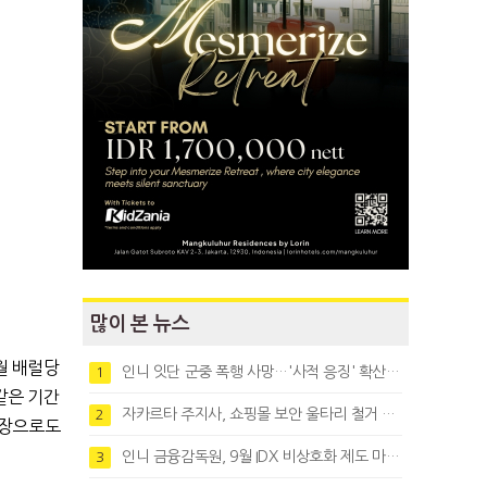
많이 본 뉴스
월 배럴당
인니 잇단 군중 폭행 사망…'사적 응징' 확산에 법치 우려
1
 같은 기간
자카르타 주지사, 쇼핑몰 보안 울타리 철거 요청…"치안 문제없다"
2
 시장으로도
인니 금융감독원, 9월 IDX 비상호화 제도 마련…주식회사 전환 본격화
3