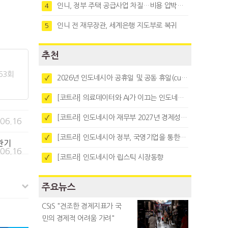
인니, 정부 주택 공급사업 차질…비용 압박과 수요부진 탓
4
인니 전 재무장관, 세계은행 지도부로 복귀
5
추천
63회
2026년 인도네시아 공휴일 및 공동 휴일(cuti bersama)
✓
[코트라] 의료데이터와 AI가 이끄는 인도네시아 디지털 헬스케어 시장 트렌드
✓
[코트라] 인도네시아 재무부 2027년 경제성장 전망 및 목표 발표
✓
.06.16
[코트라] 인도네시아 정부, 국영기업을 통한 석탄·팜유·합금철 수출 중앙집중화 추진
✓
관기
.06.16
[코트라] 인도네시아 립스틱 시장동향
✓
주요뉴스
CSIS "견조한 경제지표가 국
민의 경제적 어려움 가려"