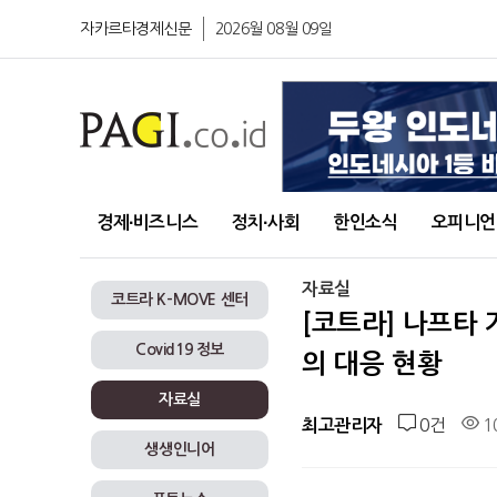
자카르타경제신문
2026월 08월 09일
경제∙비즈니스
정치∙사회
한인소식
오피니언
자료실
코트라 K-MOVE 센터
[코트라] 나프타
Covid19 정보
의 대응 현황
자료실
0건
1
최고관리자
생생인니어