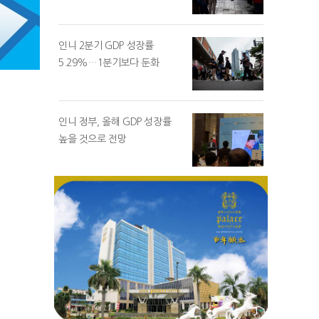
인니 2분기 GDP 성장률
5.29%…1분기보다 둔화
인니 정부, 올해 GDP 성장률
높을 것으로 전망