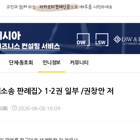
단체∙동호회
인니정보
커뮤니티
송 판례집> 1-2권 일부 /권창안 저
50회
2026-06-08 16:09