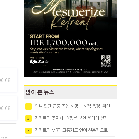
06-08
많이 본 뉴스
인니 잇단 군중 폭행 사망…'사적 응징' 확산에 법치 우려
1
06-08
자카르타 주지사, 쇼핑몰 보안 울타리 철거 요청…"치안 문제없다"
2
자카르타 MRT, 교통카드 없이 신용카드로 바로 탄다
3
70회