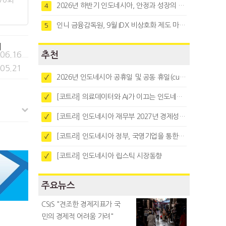
2026년 하반기 인도네시아, 안정과 성장의 시험대
4
인니 금융감독원, 9월 IDX 비상호화 제도 마련…주식회사 전환 본격화
5
기
.06.16
추천
.05.21
2026년 인도네시아 공휴일 및 공동 휴일(cuti bersama)
✓
[코트라] 의료데이터와 AI가 이끄는 인도네시아 디지털 헬스케어 시장 트렌드
✓
[코트라] 인도네시아 재무부 2027년 경제성장 전망 및 목표 발표
✓
[코트라] 인도네시아 정부, 국영기업을 통한 석탄·팜유·합금철 수출 중앙집중화 추진
✓
[코트라] 인도네시아 립스틱 시장동향
✓
주요뉴스
CSIS "견조한 경제지표가 국
민의 경제적 어려움 가려"