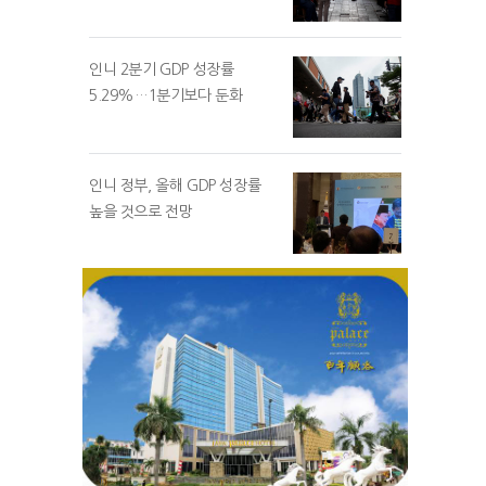
인니 2분기 GDP 성장률
5.29%…1분기보다 둔화
인니 정부, 올해 GDP 성장률
높을 것으로 전망