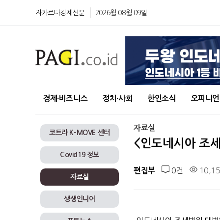
자카르타경제신문
2026월 08월 09일
경제∙비즈니스
정치∙사회
한인소식
오피니언
자료실
코트라 K-MOVE 센터
<인도네시아 조세소
Covid19 정보
0건
10,1
편집부
자료실
생생인니어