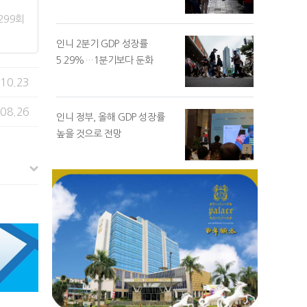
299회
인니 2분기 GDP 성장률
5.29%…1분기보다 둔화
.10.23
.08.26
인니 정부, 올해 GDP 성장률
높을 것으로 전망