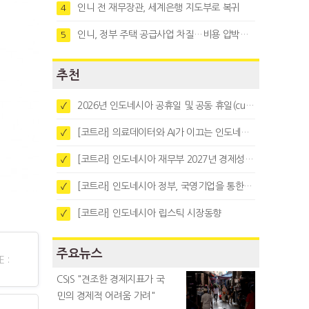
인니 전 재무장관, 세계은행 지도부로 복귀
4
인니, 정부 주택 공급사업 차질…비용 압박과 수요부진 탓
5
추천
2026년 인도네시아 공휴일 및 공동 휴일(cuti bersama)
✓
[코트라] 의료데이터와 AI가 이끄는 인도네시아 디지털 헬스케어 시장 트렌드
✓
[코트라] 인도네시아 재무부 2027년 경제성장 전망 및 목표 발표
✓
[코트라] 인도네시아 정부, 국영기업을 통한 석탄·팜유·합금철 수출 중앙집중화 추진
✓
[코트라] 인도네시아 립스틱 시장동향
✓
주요뉴스
 :
CSIS "견조한 경제지표가 국
민의 경제적 어려움 가려"