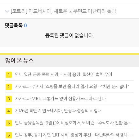
[코트라] 인도네시아, 새로운 국부펀드 다난타라 출범
댓글목록
0
등록된 댓글이 없습니다.
많이 본 뉴스
인니 잇단 군중 폭행 사망…'사적 응징' 확산에 법치 우려
1
자카르타 주지사, 쇼핑몰 보안 울타리 철거 요청…"치안 문제없다"
2
자카르타 MRT, 교통카드 없이 신용카드로 바로 탄다
3
2026년 하반기 인도네시아, 안정과 성장의 시험대
4
인니 금융감독원, 9월 IDX 비상호화 제도 마련…주식회사 전환 본격화
5
인니 정부, 장기 지연 'LRT 시티' 정상화 추진…다난따라와 해결책 모색
6