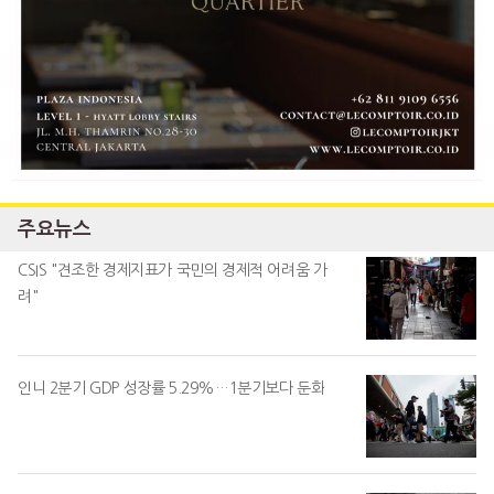
주요뉴스
CSIS "견조한 경제지표가 국민의 경제적 어려움 가
려"
인니 2분기 GDP 성장률 5.29%…1분기보다 둔화