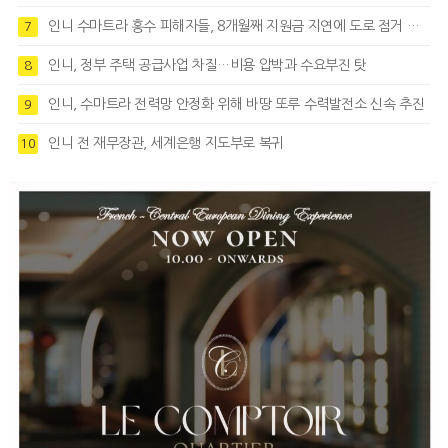
인니 수마트라 홍수 피해자들, 8개월째 지원금 지연에 도로 점거 시위
7
인니, 정부 주택 공급사업 차질…비용 압박과 수요부진 탓
8
인니, 수마트라 전력망 안정화 위해 바땅 또루 수력발전소 신속 추진
9
인니 전 재무장관, 세계은행 지도부로 복귀
10