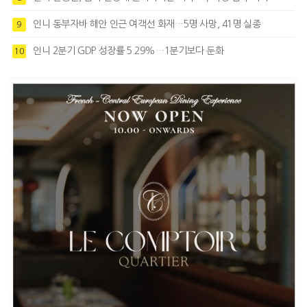
인니 동부자바 해안 인근 여객선 화재…5명 사망, 41명 실종
9
인니 2분기 GDP 성장률 5.29%…1분기보다 둔화
10