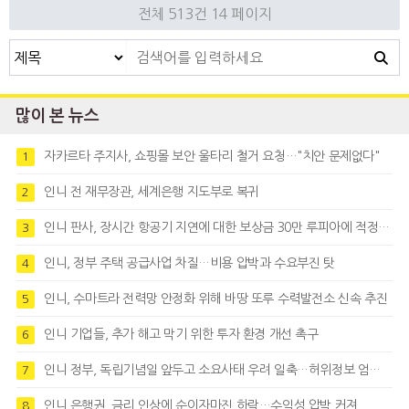
전체 513건
14 페이지
많이 본 뉴스
자카르타 주지사, 쇼핑몰 보안 울타리 철거 요청…"치안 문제없다"
1
인니 전 재무장관, 세계은행 지도부로 복귀
2
인니 판사, 장시간 항공기 지연에 대한 보상금 30만 루피아에 적정성 제기
3
인니, 정부 주택 공급사업 차질…비용 압박과 수요부진 탓
4
인니, 수마트라 전력망 안정화 위해 바땅 또루 수력발전소 신속 추진
5
인니 기업들, 추가 해고 막기 위한 투자 환경 개선 촉구
6
인니 정부, 독립기념일 앞두고 소요사태 우려 일축…허위정보 엄정대응
7
인니 은행권, 금리 인상에 순이자마진 하락…수익성 압박 커져
8