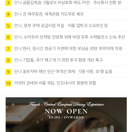
인니 금융감독원, 9월 IDX 비상호화 제도 마련…주식회사 전환 본격화
3
인니 전 재무장관, 세계은행 지도부로 복귀
4
인니, 정부 주택 공급사업 차질…비용 압박과 수요부진 탓
5
인니, 수마트라 전력망 안정화 위해 바땅 또루 수력발전소 신속 추진
6
인니 판사, 장시간 항공기 지연에 대한 보상금 30만 루피아에 적정성 제기
7
인니 기업들, 추가 해고 막기 위한 투자 환경 개선 촉구
8
인니 동부자바 해안 인근 여객선 화재…5명 사망, 41명 실종
9
미국의 관세와 비용 부담, 인도네시아 경쟁력 위협
10