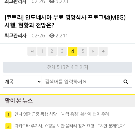
02-26
5,273
최고관리자
[코트라] 인도네시아 무료 영양식사 프로그램(MBG)
시행, 현황과 전망은?
02-26
2,211
최고관리자
1
2
3
5
4
전체 513건
4 페이지
많이 본 뉴스
인니 잇단 군중 폭행 사망…'사적 응징' 확산에 법치 우려
1
자카르타 주지사, 쇼핑몰 보안 울타리 철거 요청…"치안 문제없다"
2