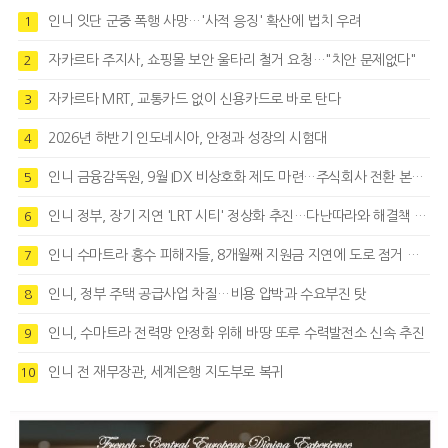
인니 잇단 군중 폭행 사망…'사적 응징' 확산에 법치 우려
1
자카르타 주지사, 쇼핑몰 보안 울타리 철거 요청…"치안 문제없다"
2
자카르타 MRT, 교통카드 없이 신용카드로 바로 탄다
3
2026년 하반기 인도네시아, 안정과 성장의 시험대
4
인니 금융감독원, 9월 IDX 비상호화 제도 마련…주식회사 전환 본격화
5
인니 정부, 장기 지연 'LRT 시티' 정상화 추진…다난따라와 해결책 모색
6
인니 수마트라 홍수 피해자들, 8개월째 지원금 지연에 도로 점거 시위
7
인니, 정부 주택 공급사업 차질…비용 압박과 수요부진 탓
8
인니, 수마트라 전력망 안정화 위해 바땅 또루 수력발전소 신속 추진
9
인니 전 재무장관, 세계은행 지도부로 복귀
10