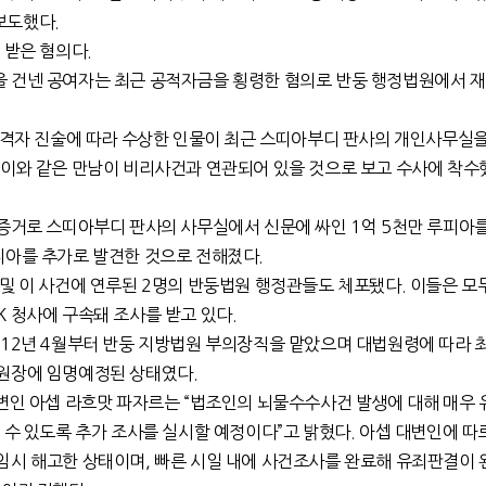
보도했다.
 받은 혐의다.
 건넨 공여자는 최근 공적자금을 횡령한 혐의로 반둥 행정법원에서 재
목격자 진술에 따라 수상한 인물이 최근 스띠아부디 판사의 개인사무실을
 이와 같은 만남이 비리사건과 연관되어 있을 것으로 보고 수사에 착수
증거로 스띠아부디 판사의 사무실에서 신문에 싸인 1억 5천만 루피아를
피아를 추가로 발견한 것으로 전해졌다.
및 이 사건에 연루된 2명의 반둥법원 행정관들도 체포됐다. 이들은 모
 청사에 구속돼 조사를 받고 있다.
012년 4월부터 반둥 지방법원 부의장직을 맡았으며 대법원령에 따라 
원장에 임명예정된 상태였다.
대변인 아셉 라흐맛 파자르는 “법조인의 뇌물수수사건 발생에 대해 매우
 수 있도록 추가 조사를 실시할 예정이다”고 밝혔다. 아셉 대변인에 따
임시 해고한 상태이며, 빠른 시일 내에 사건조사를 완료해 유죄판결이