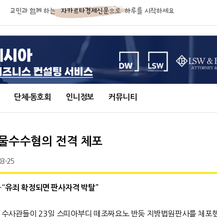
단체∙동호회
인니정보
커뮤니티
물수수혐의 전격 체포
03-25
…“유죄 확정되면 판사자격 박탈”
) 수사관들이 23일 스띠아부디 떼조짜요노 반둥 지방법원판사를 체포