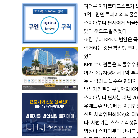
지언론 자카르타포스트가 
1억 5천만 루피아의 뇌물을
스띠아부디 판사에게 뇌물을
았던 것으로 알려졌다.
조한 부디 KPK 대변인은 
락거리는 것을 확인했으며,
혔다.
KPK 수사관들은 뇌물수수 
여자 소유차량에서 1억 루
두 사람의 뇌물수수 혐의자 
남부자카르타 꾸닝안의 KPK
스띠아부디 판사는 지난 2
우제도주 딴중 삐낭 지방법
한편 사법위원회(KY)의 
다. 사법기관 스스로 각성할
법원이 스띠아부디 판사를 