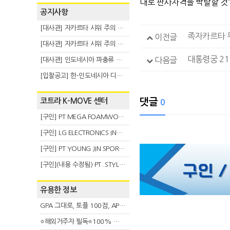
대로 판사자격을 박탈할 것
공지사항
[대사관] 자카르타 시위 주의 안내(8.6)
족자카르타 
이전글
[대사관] 자카르타 시위 주의 안내(8.3)
대통령궁 21
다음글
[대사관] 인도네시아 파충류 불법 반출 주의 (7.29)
[입찰공고] 한-인도네시아 디지털융복합 탈 전시회
코트라 K-MOVE 센터
댓글
0
[구인] PT MEGA FOAMWORKS INDONESIA
[구인] LG ELECTRONICS INDONESIA
[구인] PT YOUNG JIN SPORT INDONESIA
[구인](내용 수정됨) PT. STYLE KOREAN INDONESIA (스타일 코리안 인도네시아)
유용한 정보
GPA 그대로, 토플 100점, AP 막막 — 원인은 하나입니다
⭐해외거주자 필독⭐100% 온라인 마지막 한국어교원 2급 추가모집 (~8/2)