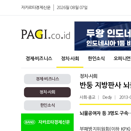
자카르타경제신문
2026월 08월 07일
경제∙비즈니스
정치∙사회
한인소식
오피니언
정치∙사회
경제∙비즈니스
반둥 지방판사 뇌
정치∙사회
사회∙종교
Dedy
2013-
한인소식
뇌물공여자 등 3명도 구속
부패방지위원회(이하 KPK