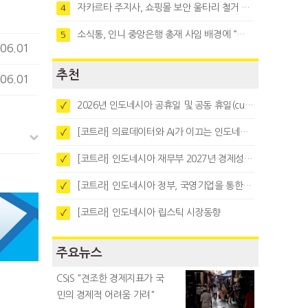
자카르타 주지사, 쇼핑몰 보안 울타리 철거 요청…"치안 문제없다"
4
소식통, 인니 중앙은행 총재 사임 배경에 “정부와 정책 갈등"
5
06.01
추천
06.01
2026년 인도네시아 공휴일 및 공동 휴일(cuti bersama)
✓
[코트라] 의료데이터와 AI가 이끄는 인도네시아 디지털 헬스케어 시장 트렌드
✓
[코트라] 인도네시아 재무부 2027년 경제성장 전망 및 목표 발표
✓
[코트라] 인도네시아 정부, 국영기업을 통한 석탄·팜유·합금철 수출 중앙집중화 추진
✓
[코트라] 인도네시아 립스틱 시장동향
✓
주요뉴스
CSIS "견조한 경제지표가 국
민의 경제적 어려움 가려"