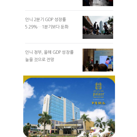
인니 2분기 GDP 성장률
5.29%…1분기보다 둔화
인니 정부, 올해 GDP 성장률
높을 것으로 전망