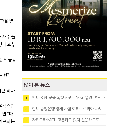
판을 받
 자주 들
했다고 밝
, 뇌물공
두 현재
많이 본 뉴스
최근 리아
인니 잇단 군중 폭행 사망…'사적 응징' 확산에 법치 우려
1
 유감스럽
인니 중앙은행 총재 사임 여파…루피아 다시 1만8천대로 약세
2
르면 “대
자카르타 MRT, 교통카드 없이 신용카드로 바로 탄다
3
 완료되는