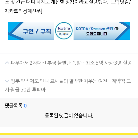
조 및 긴급 대피 체계도 개선할 방침이라고 설명했다
. [
드띡닷컴
/
자카르타경제신문
]
파푸아서 2차대전 추정 불발탄 폭발…최소 5명 사망·3명 실종
정부 약속에도 인니 교사들의 열악한 처우는 여전…계약직 교
사 월급 50만 루피아
댓글목록
0
등록된 댓글이 없습니다.