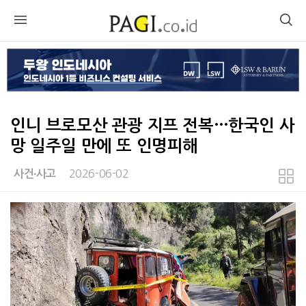
인니 브로모산 관광 지프 전복…한국인 사
망 일주일 만에 또 인명피해
2026-06-02
사건∙사고
본문