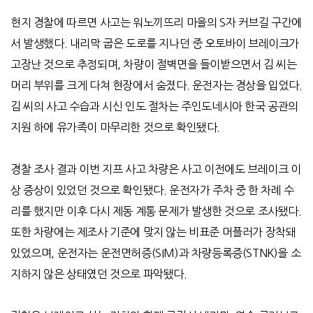
현지 경찰에 따르면 사고는 워노끼뜨리 마을의
S
자 커브길 구간에
서 발생했다
.
내리막 굽은 도로를 지나던 중 오토바이 브레이크가
고장난 것으로 추정되며
,
차량이 절벽면을 들이받으면서 김 씨는
머리 부위를 크게 다쳐 현장에서 숨졌다
.
운전자는 경상을 입었다
.
김 씨의 사고 수습과 시신 인도 절차는 주인도네시아 한국 공관의
지원 하에 유가족이 마무리한 것으로 확인됐다
.
경찰 조사 결과 이번 지프 사고 차량은 사고 이전에도 브레이크 이
상 증상이 있었던 것으로 확인됐다
.
운전자가 주차 중 한 차례 수
리를 했지만 이후 다시 제동 계통 문제가 발생한 것으로 조사됐다
.
또한 차량에는 제조사 기준에 맞지 않는 비표준 머플러가 장착돼
있었으며
,
운전자는 운전면허증
(SIM)
과 차량등록증
(STNK)
을 소
지하지 않은 상태였던 것으로 파악됐다
.