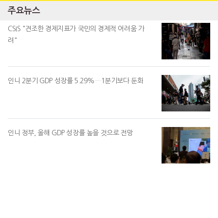
주요뉴스
CSIS "견조한 경제지표가 국민의 경제적 어려움 가
려"
인니 2분기 GDP 성장률 5.29%…1분기보다 둔화
인니 정부, 올해 GDP 성장률 높을 것으로 전망