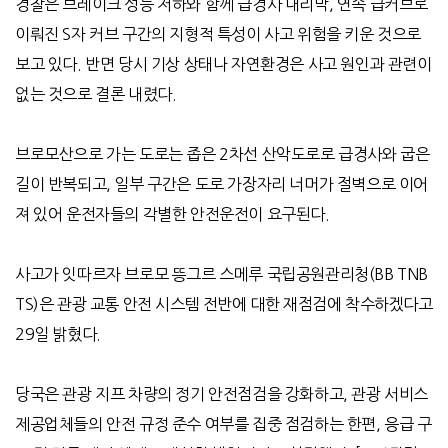
경찰은 브레이크 성능 저하와 함께 급경사 내리막
,
연속 급커브로
이뤄진
S
자 커브 구간의 지형적 특성이 사고 위험을 키운 것으로
보고 있다
.
반면 당시 기상 상태나 자연환경은 사고 원인과 관련이
없는 것으로 결론 내렸다
.
브로모산으로 가는 도로는 좁은
2
차선 산악도로로 급경사와 굽은
길이 반복되고
,
일부 구간은 도로 가장자리 너머가 절벽으로 이어
져 있어 운전자들의 각별한 안전운전이 요구된다
.
사고가 잇따르자 브로모 뜽그르 스메루 국립공원관리청
(BB TNB
TS)
은 관광 교통 안전 시스템 전반에 대한 재점검에 착수하겠다고
29
일 밝혔다
.
당국은 관광 지프 차량의 정기 안전점검을 강화하고
,
관광 서비스
제공업체들의 안전 규정 준수 여부를 집중 점검하는 한편
,
응급 구