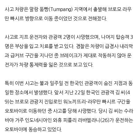
사고 차량은 말랑 뚬빵
(Tumpang)
지역에서 출발해 브로모 라우
딴 빠시르 방향으로 이동 중이었던 것으로 전해졌다
.
사고로 지프 운전자와 관광객
2
명이 사망했으며
,
나머지 탑승객
3
명은 부상을 입고 치료를 받고 있다
.
경찰은 차량이 급경사 내리막
과 급커브 구간을 지나던 중 브레이크가 제대로 작동하지 않아 운
전자가 차량 통제력을 잃은 것으로 보고 있다
.
특히
이번 사고는 불과 일주일 전 한국인 관광객이 숨진 지점과 동
일한 장소에서 발생했다
.
앞서 지난
22
일 한국인 관광객 김 씨
(4
9)
는 브로모 관광지 진입로인 워노끼뜨리
-
라우딴
빠시르 구간을
오토바이로 이동하던 중 사고를 당해 사망했다
.
당시 김 씨는 수라
바야 거주 인도네시아인 와휴 피를리 라바엘라니
(26)
가 운전하는
오토바이에 동승하고 있었다
.