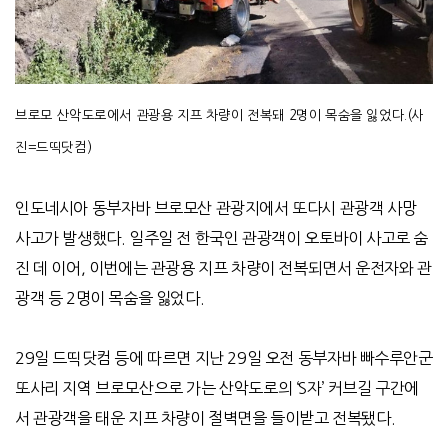
브로모 산악도로에서 관광용 지프 차량이 전복돼 2명이 목숨을 잃었다.(사
진=드띡닷컴)
인도네시아 동부자바 브로모산 관광지에서 또다시 관광객 사망
사고가 발생했다
.
일주일 전 한국인 관광객이 오토바이 사고로 숨
진 데 이어
,
이번에는 관광용 지프 차량이 전복되면서 운전자와 관
광객 등
2
명이 목숨을 잃었다
.
29
일 드띡닷컴 등에 따르면 지난
29
일 오전 동부자바 빠수루안군
또사리 지역 브로모산으로 가는 산악도로의
‘S
자
’
커브길 구간에
서 관광객을 태운 지프 차량이 절벽면을 들이받고 전복됐다
.