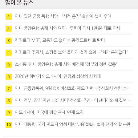
많이 본 뉴스
인니 잇단 군중 폭행 사망…'사적 응징' 확산에 법치 우려
1
인니 중앙은행 총재 사임 여파…루피아 다시 1만8천대로 약세
2
자카르타 MRT, 교통카드 없이 신용카드로 바로 탄다
3
자카르타 주지사, 쇼핑몰 보안 울타리 철거 요청…"치안 문제없다"
4
소식통, 인니 중앙은행 총재 사임 배경에 “정부와 정책 갈등"
5
2026년 하반기 인도네시아, 안정과 성장의 시험대
6
인니 금융감독원, 9월 IDX 비상호화 제도 마련…주식회사 전환 본격화
7
인니 정부, 장기 지연 'LRT 시티' 정상화 추진…다난따라와 해결책 모색
8
인도네시아, 미국에 팜유 관세 면제 요청
9
인니 대통령, 국가 지도자 양성 대학 ‘URI’설립…법적 근거·역할 논란
10