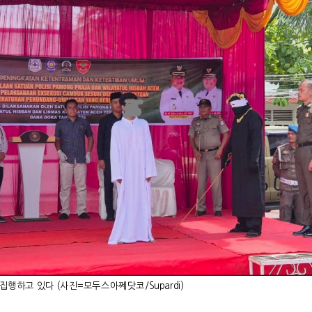
집행하고 있다 (
사진
=
모두스아쩨닷코
/Supardi)