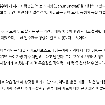
유일하게 샤리아 형법인
‘
까눈 지나얏
(Qanun Jinayat)’
을 시행하고 있
희롱
,
강간
,
혼전 남녀 밀접 접촉
,
자유로운 남녀 교제
,
동성애 등을 처
장 시드끼 누르 살사는 구금 기간이 태형 횟수에 반영된다고 설명했다
일이었으며
,
구금 일수만큼 형량이 일부 감경됐다는 것이다
.
 까마루자만은
13
일 자카르타포스트에 남동아쩨 지역에서 태형 집행은 
 피고인들이 가장 자주 처벌받는다고 말했다
.
그는
“2014
년부터 시행된
 사람에게 적용된다
”
며
“
비무슬림은 징역형과 태형 중 선택할 수 있다
”
회적 악습 감소에 상당한 효과가 있으며
,
처벌을 받은 이들이 같은 범죄
하며
,
아쩨 주민 다수가 무슬림인 만큼 태형 제도에 대한 큰 사회적 반발