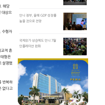
다
.
해당
벌 대상으
인니 정부, 올해 GDP 성장률
높을 것으로 전망
.
수형자
국제유가 상승에도 인니 7월
인플레이션 완화
비교적 흔
 태형은
고 설명했
를 반복하
은 없다고