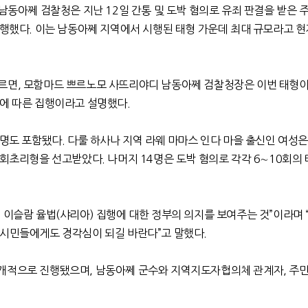
 남동아쩨 검찰청은 지난
12
일 간통 및 도박 혐의로 유죄 판결을 받은 
집행했다
.
이는 남동아쩨 지역에서 시행된 태형 가운데 최대 규모라고 현
르면
,
모함마드 쁘르노모 사뜨리야디 남동아쩨 검찰청장은 이번 태형이
결에 따른 집행이라고 설명했다
.
명도 포함됐다
.
다룰 하사나 지역 라웨 마마스 인다 마을 출신인 여성은
 회초리형을 선고받았다
.
나머지
14
명은 도박 혐의로 각각
6∼10
회의
 이슬람 율법
(
샤리아
)
집행에 대한 정부의 의지를 보여주는 것
”
이라며
 시민들에게도 경각심이 되길 바란다
”
고 말했다
.
공개적으로 진행됐으며
,
남동아쩨 군수와 지역지도자협의체 관계자
,
주민