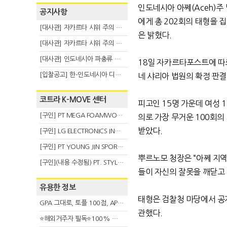
인도네시아 아쩨
(Aceh)
주
공지사항
에게 총
202
회의 태형을 
[대사관] 자카르타 시위 주의 안내(8.6)
은 밝혔다
.
[대사관] 자카르타 시위 주의 안내(8.3)
[대사관] 인도네시아 파충류 불법 반출 주의 (7.29)
18
일 자카르타포스트에 따
[입찰공고] 한-인도네시아 디지털융복합 탈 전시회
네 샤리아 법원의 확정 판
코트라 K-MOVE 센터
피고인
15
명 가운데 여성
1
[구인] PT MEGA FOAMWORKS INDONESIA
의로 가장 무거운
100
회의
받았다
.
[구인] LG ELECTRONICS INDONESIA
[구인] PT YOUNG JIN SPORT INDONESIA
뿌르노모 청장은
“
아쩨 지역
[구인](내용 수정됨) PT. STYLE KOREAN INDONESIA (스타일 코리안 인도네시아)
들이 자신의 잘못을 깨닫고
유용한 정보
태형은 검찰청 마당에서 
GPA 그대로, 토플 100점, AP 막막 — 원인은 하나입니다
관했다
.
⭐해외거주자 필독⭐100% 온라인 마지막 한국어교원 2급 추가모집 (~8/2)