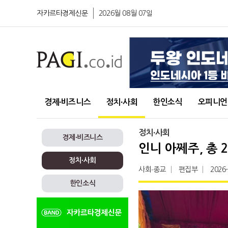
자카르타경제신문
2026월 08월 07일
경제∙비즈니스
정치∙사회
한인소식
오피니언
정치∙사회
경제∙비즈니스
인니 아쩨주, 총
정치∙사회
사회∙종교
편집부
2026
한인소식