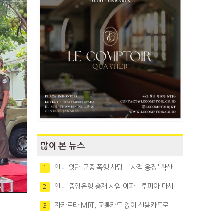
많이 본 뉴스
인니 잇단 군중 폭행 사망…'사적 응징' 확산에 법치 우려
1
인니 중앙은행 총재 사임 여파…루피아 다시 1만8천대로 약세
2
자카르타 MRT, 교통카드 없이 신용카드로 바로 탄다
3