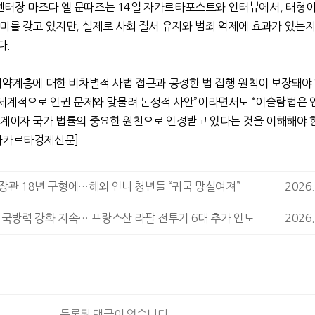
센터장 마즈다 엘 문따즈는
14
일 자카르타포스트와 인터뷰에서
,
태형이
의미를 갖고 있지만
,
실제로 사회 질서 유지와 범죄 억제에 효과가 있는
다
.
취약계층에 대한 비차별적 사법 접근과 공정한 법 집행 원칙이 보장돼야
 세계적으로 인권 문제와 맞물려 논쟁적 사안
”
이라면서도
“
이슬람법은 
체계이자 국가 법률의 중요한 원천으로 인정받고 있다는 것을 이해해야 
자카르타경제신문
]
장관 18년 구형에…해외 인니 청년들 “귀국 망설여져”
2026.
 국방력 강화 지속… 프랑스산 라팔 전투기 6대 추가 인도
2026.
등록된 댓글이 없습니다.