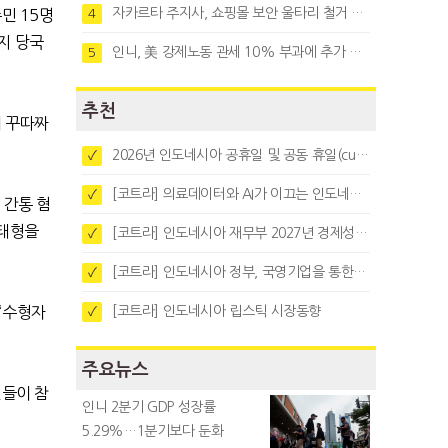
자카르타 주지사, 쇼핑몰 보안 울타리 철거 요청…"치안 문제없다"
4
주민
15
명
지 당국
인니, 美 강제노동 관세 10% 부과에 추가 협상 착수
5
추천
 꾸따짜
2026년 인도네시아 공휴일 및 공동 휴일(cuti bersama)
✓
[코트라] 의료데이터와 AI가 이끄는 인도네시아 디지털 헬스케어 시장 트렌드
✓
 간통 혐
 태형을
[코트라] 인도네시아 재무부 2027년 경제성장 전망 및 목표 발표
✓
[코트라] 인도네시아 정부, 국영기업을 통한 석탄·팜유·합금철 수출 중앙집중화 추진
✓
[코트라] 인도네시아 립스틱 시장동향
“
수형자
✓
주요뉴스
들이 참
인니 2분기 GDP 성장률
5.29%…1분기보다 둔화