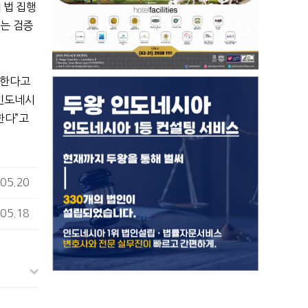
 법 집행
지는 검증
 한다고
인도네시
한다
”
고
05.20
05.18