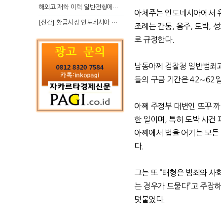
해외고 재학 이력 일반전형에서 분명한 입시 강점 살리는 전략
아체주는 인도네시아에서 
[신간] 황금시장 인도네시아 슈퍼리치의 성공 수업
조례는 간통
,
음주
,
도박
,
성
로 규정한다
.
남동아쩨 검찰청 일반범죄과
들의 구금 기간은
42∼62
아쩨 주정부 대변인 뜨꾸
한 일이며
,
특히 도박 사건
아쩨에서 법을 어기는 모든
다
.
그는 또
“
태형은 범죄와 사
는 경우가 드물다
”
고 주장
덧붙였다
.