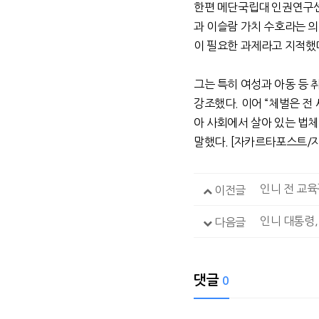
한편 메단국립대 인권연구
과 이슬람 가치 수호라는 
이 필요한 과제라고 지적했
그는 특히 여성과 아동 등 
강조했다
.
이어
“
체벌은 전
아 사회에서 살아 있는 법
말했다
. [
자카르타포스트
/
인니 전 교육
이전글
인니 대통령,
다음글
댓글
0