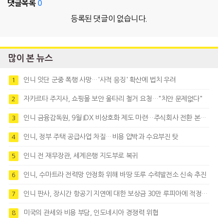
댓글목록
0
등록된 댓글이 없습니다.
많이 본 뉴스
인니 잇단 군중 폭행 사망…'사적 응징' 확산에 법치 우려
1
자카르타 주지사, 쇼핑몰 보안 울타리 철거 요청…"치안 문제없다"
2
인니 금융감독원, 9월 IDX 비상호화 제도 마련…주식회사 전환 본격화
3
인니, 정부 주택 공급사업 차질…비용 압박과 수요부진 탓
4
인니 전 재무장관, 세계은행 지도부로 복귀
5
인니, 수마트라 전력망 안정화 위해 바땅 또루 수력발전소 신속 추진
6
인니 판사, 장시간 항공기 지연에 대한 보상금 30만 루피아에 적정성 제기
7
미국의 관세와 비용 부담, 인도네시아 경쟁력 위협
8