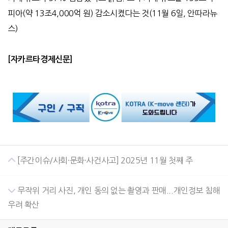
피아
(
약
13
조
4,000
억 원
)
감소시켰다는 것
(11
월
6
일
,
안따라뉴
스
)
[
자카르타경제신문
]
[주간이슈/사회·문화·사건사고] 2025년 11월 첫째 주
무작위 거리 사진, 개인 동의 없는 촬영과 판매...개인정보 침해
우려 확산