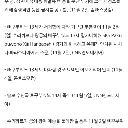
수 병
,
심지어 휴대용 휘발유 캔 등을 무단 투기해 쓰레기 청소를
위해 잠정적인 등산 금지를 공고함
. (11
월
2
일
,
꼼빠스닷컴
)
-
빠꾸부워노
13
세가 서거함에 따라 기브란 부통령이
11
월
2
일
(
일
)
수라까르따 왕궁의 빠꾸부워노
13
세 항가베히
(SISKS Paku
buwono XIII Hangabehi)
왕가와 회동하고 유해가 안치된 사사
나 파라스디아에서 조문
. (11
월
2
일
, CNN
인도네시아
)
-
빠꾸부워노
13
세도 마따람 왕조 묘역인 이모기리에 안치
(11
월
4
일
,
꼼빠스닷컴
)
-
솔로 수난국 빠꾸부워노
14
세 즉위
(11
월
5
일
, CNN
인도네시
아
)
-
수라까르따 궁의 왕위 계승을 둘러싼 갈등은
11
월
2
일 빠꾸부워