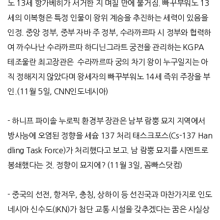
노
13
세 항가베히가 서거한 지 며칠 만에 불거짐
.
빠꾸부워노
13
세의 이복형은 특정 인물이 왕위 계승을 추진하는 세력이 있음을
인정
.
중앙 정부
,
중부 자바 주 정부
,
수라까르따 시 정부와 협력하
여 까수나난 수라까르따 하디닌그라트 궁전을 관리하는
KGPA
테조울란 최고장관은
수라까르따 궁의 차기 왕이 누구일지는 아
직 정해지지 않았다며 왕세자의 빠꾸부워노
14
세 즉위 주장을 부
인
.(11
월
5
일
, CNN
인도네시아
)
-
하니프 파이솔 누로픽 환경부 장관은 남부 람뿡 묘지 지역에서
방사능에 오염된 정향을 세슘
137
처리 태스크포스
(Cs-137 Han
dling Task Force)
가 처리했다고 보고
.
남 람뿡 묘지를 시멘트로
봉쇄했다는 것
.
정향이 묘지에
? (11
월
3
일
,
꼼빠스닷컴
)
-
중국의 선전
,
항저우
,
충칭
,
상하이 등 선진국과 마찬가지로 인도
네시아 신수도
(IKN)
가 첨단 교통 시설을 갖추겠다는 꿈은 사실상