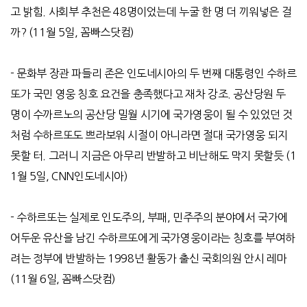
고 밝힘
.
사회부 추천은
48
명이었는데 누굴 한 명 더 끼워넣은 걸
까
? (11
월
5
일
,
꼼빠스닷컴
)
-
문화부 장관 파들리 존은 인도네시아의 두 번째 대통령인 수하르
또가 국민 영웅 칭호 요건을 충족했다고 재차 강조
.
공산당원 두
명이 수까르노의 공산당 밀월 시기에 국가영웅이 될 수 있었던 것
처럼 수하르또도 쁘라보워 시절이 아니라면 절대 국가영웅 되지
못할 터
.
그러니 지금은 아무리 반발하고 비난해도 막지 못할듯
(1
1
월
5
일
, CNN
인도네시아
)
-
수하르또는 실제로 인도주의
,
부패
,
민주주의 분야에서 국가에
어두운 유산을 남긴 수하르또에게 국가영웅이라는 칭호를 부여하
려는 정부에 반발하는
1998
년 활동가 출신 국회의원 안시 레마
(11
월
6
일
,
꼼빠스닷컴
)