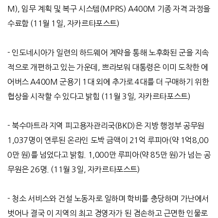
M),
임무 계획 및 복구 시스템
(MPRS) A400M
기종 자격 과정을
수료함
(11
월
1
일
,
자카르타포스트
)
-
인도네시아가 일련의 하드웨어 계약을 통해 노후화된 군을 지속
적으로 개편하고 있는 가운데
,
쁘라보워 대통령은 이미 도착한 에
어버스
A400M
군용기
1
대 외에 추가로
4
대를 더 구매하기 위한
협상을 시작할 수 있다고 밝힘
(11
월
3
일
,
자카르타포스트
)
-
북수마트라 지역 피고용자관리국
(BKD)
은 지방 행정부 공무원
1,037
명이 연루된 온라인 도박 금액이
21
억 루피아
(
약
1
억
8,00
0
만 원
)
를 넘었다고 밝힘
. 1,000
만 루피아
(
약
85
만 원
)
가 넘는 공
무원은
26
명
. (11
월
3
일
,
자카르타포스트
)
-
청소 서비스와 건설 노동자로 일하며 학비를 충당하며 가난에서
벗어나 결국 이 지역의 최고 경영자가 된 겸손하고 근면한 인물로