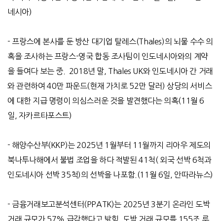
네시아
)
-
프랑스에 본사를 둔 방산 대기업 탈레스
(Thales)
의 뇌물 수수 의
혹을 조사하는 프랑스
-
영국 합동 조사팀이 인도네시아와의 계약
을 들여다 보는 중
.
2018
년 말
, Thales UK
와 인도네시아 간 거래
와 관련하여
40
만 파운드
(
현재 가치로
52
만 달러
)
상당의 서비스
에 대한 지급 명령이 의심스러운 것을 발견했다는 의혹
(11
월
6
일
,
자카르타포스트
)
-
해양수산부
(KKP)
는
2025
년
1
월부터
11
월까지 리아우 제도의
북나투나해에서 불법 조업을 하다 적발된
41
척
(
외국 선박
6
척과
인도네시아 선박
35
척
)
의 선박을 나포함
.(11
월
6
일
,
안따라뉴스
)
-
금융거래보고분석센터
(PPATK)
는
2025
년
3
분기 온라인 도박
거래 규모가
57%
급감했다고 밝힘
.
도박 거래 규모를
155
조 루