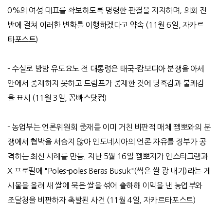
0%
의 여성 대표를 확보하도록 명령한 판결을 지지하며
,
의회 전
반에 걸쳐 이러한 변화를 이행하겠다고 약속
(11
월
6
일
,
자카르
타포스트
)
-
수실로 밤밤 유도요노 전 대통령은 태국
-
캄보디아 분쟁을 아세
안에서 중재하지 못하고 트럼프가 중재한 것에 당혹감과 불쾌감
을 표시
(11
월
3
일
,
꼼빠스닷컴
)
-
농업부는 언론위원회 중재를 이미 거친 비판적 매체 뗌뽀와의 분
쟁에서 협박을 서슴지 않아 인도네시아의 언론 자유를 정부가 공
격하는 최신 사례를 만듬
.
지난
5
월
16
일 뗌뽀지가 인스타그램과
X
프로필에
"Poles-poles Beras Busuk"(
썩은 쌀 광 내기
)
라는 게
시물을 올려 새 쌀에 묵은 쌀을 섞어 출하해 이익을 낸 농업부와
조달청을 비판하자 촉발된 사건
(11
월
4
일
,
자카르타포스트
)