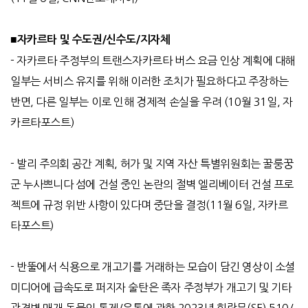
■
자카르타 및 수도권
/
신수도
/
지자체
-
자카르타 주정부의 트랜스자카르타 버스 요금 인상 계획에 대해
일부는 서비스 유지를 위해 이러한 조치가 필요하다고 주장하는
반면
,
다른 일부는 이로 인해 경제적 손실을 우려
(10
월
31
일
,
자
카르타포스트
)
-
발리 주의회 공간 계획
,
허가 및 지역 자산 특별위원회는 꿀룽꿍
군 누사쁘니다 섬에 건설 중인 논란의 절벽 엘리베이터 건설 프로
젝트에 규정 위반 사항이 있다며 중단을 결정
(11
월
6
일
,
자카르
타포스트
)
-
반뚤에서 식용으로 개고기를 거래하는 모습이 담긴 영상이 소셜
미디어에 급속도로 퍼지자 술탄은 족자 주정부가 개고기 및 기타
광견병 매개 동물의 통제
/
유통에 관한
2023
년 회람문
(SE) 510/