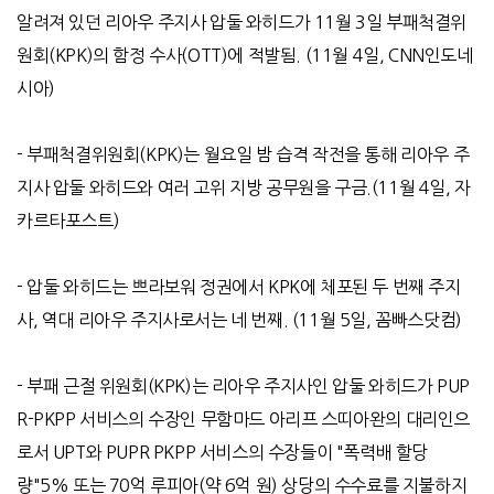
알려져 있던 리아우 주지사 압둘 와히드가
11
월
3
일 부패척결위
원회
(KPK)
의 함정 수사
(OTT)
에 적발됨
. (11
월
4
일
, CNN
인도네
시아
)
-
부패척결위원회
(KPK)
는 월요일 밤 습격 작전을 통해 리아우 주
지사 압둘 와히드와 여러 고위 지방 공무원을 구금
.(11
월
4
일
,
자
카르타포스트
)
-
압둘 와히드는 쁘라보워 정권에서
KPK
에 체포된 두 번째 주지
사
,
역대 리아우 주지사로서는 네 번째
. (11
월
5
일
,
꼼빠스닷컴
)
-
부패 근절 위원회
(KPK)
는 리아우 주지사인 압둘 와히드가
PUP
R-PKPP
서비스의 수장인 무함마드 아리프 스띠아완의 대리인으
로서
UPT
와
PUPR PKPP
서비스의 수장들이
"
폭력배 할당
량
"5%
또는
70
억 루피아
(
약
6
억 원
)
상당의 수수료를 지불하지