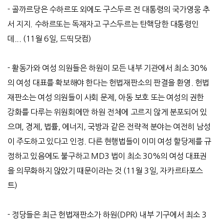
-
골까르당은 수하르또 외에도 구스두르 전 대통령의 국가영웅 추
서 지지
.
수하르또는 독재자고 구스두르는 탄핵당한 대통령인
데
... (11
월
6
일
,
드띡닷컴
)
-
활동가와 여성 의원들은 하원이 모든 내부 기관에서 최소
30%
의 여성 대표를 확보해야 한다는 헌법재판소의 판결을 환영
.
헌법
재판소는 여성 의원들이 사회 문제
,
아동 보호 또는 여성의 권한
강화를 다루는 위원회에만 하원 전체에 고르지 않게 분포되어 있
으며
,
경제
,
법률
,
에너지
,
국방과 같은 전략적 분야는 여전히 남성
이 주도하고 있다고 인정
.
다른 현행법들이 이미 여성 할당제를 규
정하고 있음에도 불구하고
MD3
법이 최소
30%
의 여성 대표권
을 의무화하지 않았기 때문이라는 것
(11
월
3
일
,
자카르타포스
트
)
-
정당들은 최근 헌법재판소가 하원
(DPR)
내부 기구에서 최소
3