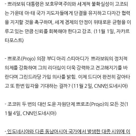
-
쁘라보워 대통령은 보호무역주의와 세계적 불확실성이 고조되
는 가운데 아
-
태 국가 지도자들에게 단결을 유지하고 다자간 협력
을 지지할 것을 촉구하며
,
세계 경제의 안정이 위태로운 균형을 이
루고 있는 만큼 신뢰를 회복해야 한다고 강조
. (11
월
1
일
,
자카르
타포스트
)
-
쁘로조
(Projo)
의장 부디 아리 스띠아디가
쁘라보워의 정치적
의제를 강화하여 그의 리더십이 더욱 강력하고 견고해지기를 바
란다며 그린드라당 가입 의사를 밝힘
.
이제 드디어 완전히 갈아타
고 또 한번 입각을 기대하는 걸까
? (11
월
2
일
, CNN
인도네시아
)
-
조코위 두 번의 대선 도운 자원단제 쁘로조
(Projo)
의 모든 것
(1
1
월
4
일
, CNN
인도네시아
)
-
인도네시아와 다른 동남아시아 국가에서 발생한 대중 시위에 이