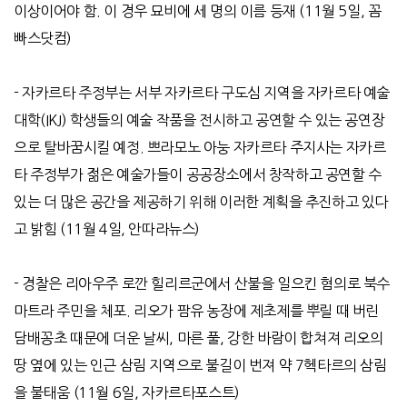
이상이어야 함
.
이 경우 묘비에 세 명의 이름 등재
(11
월
5
일
,
꼼
빠스닷컴
)
-
자카르타 주정부는 서부 자카르타 구도심 지역을 자카르타 예술
대학
(IKJ)
학생들의 예술 작품을 전시하고 공연할 수 있는 공연장
으로 탈바꿈시킬 예정
.
쁘라모노 아눙 자카르타 주지사는 자카르
타 주정부가 젊은 예술가들이 공공장소에서 창작하고 공연할 수
있는 더 많은 공간을 제공하기 위해 이러한 계획을 추진하고 있다
고 밝힘
(11
월
4
일
,
안따라뉴스
)
-
경찰은 리아우주 로깐 힐리르군에서 산불을 일으킨 혐의로 북수
마트라 주민을 체포
.
리오가 팜유 농장에 제초제를 뿌릴 때 버린
담배꽁초 때문에 더운 날씨
,
마른 풀
,
강한 바람이 합쳐져 리오의
땅 옆에 있는 인근 삼림 지역으로 불길이 번져 약
7
헥타르의 삼림
을 불태움
(11
월
6
일
,
자카르타포스트
)