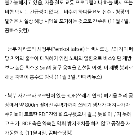
불가능해지고 있음
.
자율 철도 교통 프로그램이나 하늘 택시 또는
비행 택시는 긴급성이 없다는 바수끼 하디물요노 신수도청장의
발언은 사실상 해당 사업을 포기하는 것으로 간주됨
(11
월
4
일
,
꼼빠스닷컴
)
-
남부 자카르타 시정부
(Pemkot Jaksel)
는 빠사르밍구의 자띠 빠
당 지역의 홍수에 대처하기 위한 노력의 일환으로 바스웨단 제방
보다 높은 최소
3.5m
의 영구 옹벽을 건설할 예정
,
이 제방 붕괴로
해당 지역이 홍수로 범람
(11
월
3
일
,
안따라뉴스
)
-
북부 자카르타 로로딴에 있는
RDF(
쓰레기 연료
)
폐기물 처리 공
장에서 약
800m
떨어진 주택가까지 쓰레기 냄새가 퍼져나가자
주민들이 로로딴
RDF
진입을 요구했으나 결국 뜻을 이루지 못하
고 귀가
. RDF
측은 약속된 악취 방지조치를 하지 않고 공장을 재
가동한 것
(11
월
4
일
,
꼼빠스닷컴
)