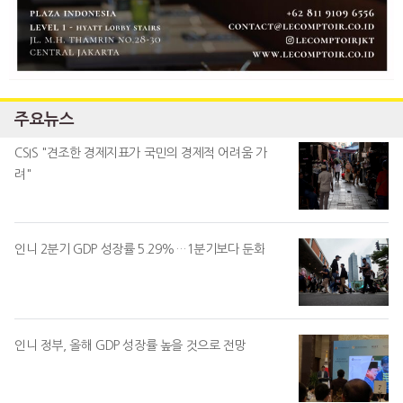
주요뉴스
CSIS "견조한 경제지표가 국민의 경제적 어려움 가
려"
인니 2분기 GDP 성장률 5.29%…1분기보다 둔화
인니 정부, 올해 GDP 성장률 높을 것으로 전망