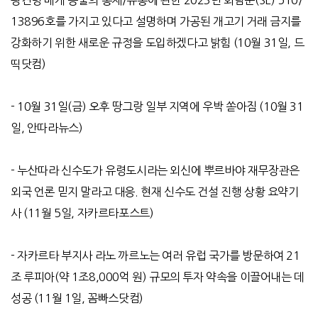
13896
호를 가지고 있다고 설명하며 가공된 개고기 거래 금지를
강화하기 위한 새로운 규정을 도입하겠다고 밝힘
(10
월
31
일
,
드
띡닷컴
)
- 10
월
31
일
(
금
)
오후 땅그랑 일부 지역에 우박 쏟아짐
(10
월
31
일
,
안따라뉴스
)
-
누산따라 신수도가 유령도시라는 외신에 뿌르바야 재무장관은
외국 언론 믿지 말라고 대응
.
현재 신수도 건설 진행 상황 요약기
사
(11
월
5
일
,
자카르타포스트
)
-
자카르타 부지사 라노 까르노는 여러 유럽 국가를 방문하여
21
조 루피아
(
약
1
조
8,000
억 원
)
규모의 투자 약속을 이끌어내는 데
성공
(11
월
1
일
,
꼼빠스닷컴
)