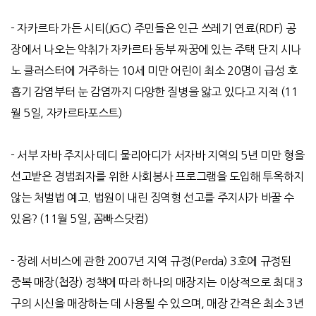
-
자카르타 가든 시티
(JGC)
주민들은 인근 쓰레기 연료
(RDF)
공
장에서 나오는 악취가 자카르타 동부 짜꿍에 있는 주택 단지 시나
노 클러스터에 거주하는
10
세 미만 어린이 최소
20
명이 급성 호
흡기 감염부터 눈 감염까지 다양한 질병을 앓고 있다고 지적
(11
월
5
일
,
자카르타포스트
)
-
서부 자바 주지사 데디 물리아디가 서자바 지역의
5
년 미만 형을
선고받은 경범죄자를 위한 사회봉사 프로그램을 도입해 투옥하지
않는 처벌법 예고
.
법원이 내린 징역형 선고를 주지사가 바꿀 수
있음
? (11
월
5
일
,
꼼빠스닷컴
)
-
장례 서비스에 관한
2007
년 지역 규정
(Perda) 3
호에 규정된
중복 매장
(
첩장
)
정책에 따라 하나의 매장지는 이상적으로 최대
3
구의 시신을 매장하는 데 사용될 수 있으며
,
매장 간격은 최소
3
년