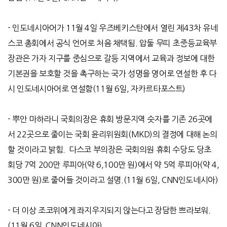
-
인도네시아어가
11
월
4
일 우즈베키스탄에서 열린 제
43
차 유네
스코 총회에서 공식 언어로 처음 채택됨
.
압둘 무띠 초중등교육부
장관은 가자 지구를 중심으로 갈등 지역에서 교육과 정보에 대한
기본권을 보호할 것을 촉구하는 국가 성명을 영어로 연설한 후 다
시 인도네시아어로 연설함
(11
월
6
일
,
자카르타포스트
)
-
뿌안 마하라니 국회의장은 휴회 방문지역 숫자를 기존
26
곳에
서
22
곳으로 줄이는 국회 윤리위원회
(MKD)
의 결정에 대해 논의
할 것이라고 밝힘
.
다스코 부의장은 국회의원 휴회 수당도 당초
회당
7
억
200
만 루피아
(
약
6,100
만 원
)
에서 약
5
억 루피아
(
약
4,
300
만 원
)
로 줄어들 것이라고 설명
.(11
월
6
일
, CNN
인도네시아
)
-
더 이상 조코위에게 좌지우지되지 않는다고 장담한 쁘라보워
.
(11
월
6
일
, CNN
인도네시아
)