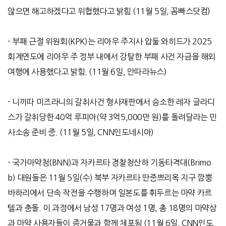
않으면 해고하겠다고 위협했다고 밝힘
(11
월
5
일
,
꼼빠스닷컴
)
-
부패 근절 위원회
(KPK)
는 리아우 주지사 압둘 와히드가
2025
회계연도에 리아우 주 정부 내에서 강탈한 부패 사건 자금을 해외
여행에 사용했다고 밝힘
. (11
월
6
일
,
안따라뉴스
)
- 니끼따 미즈라니의 갈취사건 형사재판에서 승소한 레자 글라디
스가 갈취당한 40억 루피아(약 3억5,000만 원)를 돌려달라는 민
사소송 준비 중. (11월 5일, CNN인도네시아)
-
국가마약청
(BNN)
과 자카르타 경찰청산하 기동타격대
(Brimo
b)
대원들은
11
월
5
일
(
수
)
북부 자카르타 딴중쁘리옥 지구 깜뿡
바하리에서 단속 작전을 수행하며 일본도를 휘두르는 마약 카르
텔과 충돌
.
이 과정에서 남성
17
명과 여성
1
명
,
총
18
명의 마약상
과 마약 사용자들이 증거물과 함께 체포됨
(11
월
6
일
, CNN
인도