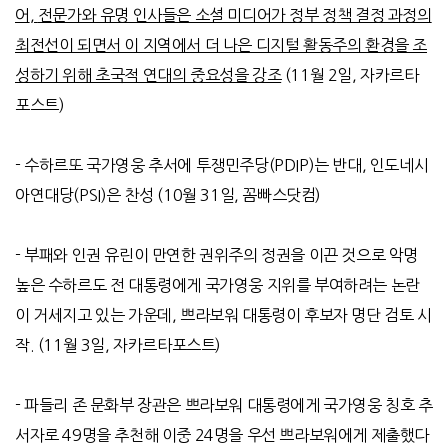
어
,
전문가와 유명 인사들은 소셜 미디어가 정부 정
책 결정 과정의
최전선이 되면서 이 지역에서 더 나은 디지털 활동주의 환경을 조
성하기 위해 초국적 연대의 중요성을 강조
(11
월
2
일
,
자카르타
포스트
)
-
수하르또 국가영웅 추서에 투쟁민주당
(PDIP)
는 반대
,
인도네시
아연대당
(PSI)
은 찬성
(10
월
31
일
,
꼼빠스닷컴
)
-
부패와 인권 유린이 만연한 권위주의 정권을 이끈 것으로 악명
높은 수하르도 전 대통령에게 국가영웅 지위를 부여하려는 논란
이 거세지고 있는 가운데
,
쁘라보워 대통령이 후보자 명단 검토 시
작
. (11
월
3
일
,
자카르타포스트
)
-
파들리 존 문화부 장관은 쁘라보워 대통령에게 국가영웅 칭호 추
서자로
49
명을 추천해 이중
24
명을 우선 쁘라보워에게 제출했다