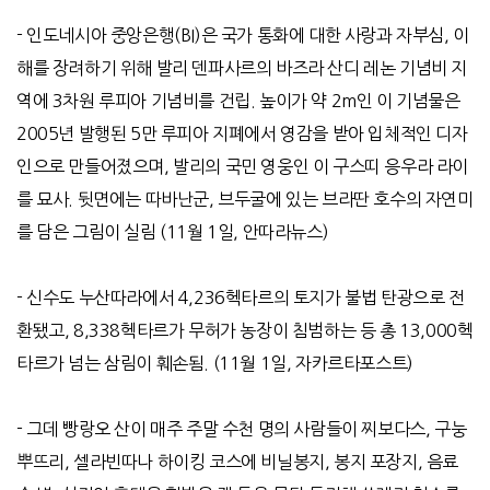
-
인도네시아 중앙은행
(BI)
은 국가 통화에 대한 사랑과 자부심
,
이
해를 장려하기 위해 발리 덴파사르의 바즈라 산디 레논 기념비 지
역에
3
차원 루피아 기념비를 건립
.
높이가 약
2m
인 이 기념물은
2005
년 발행된
5
만 루피아 지폐에서 영감을 받아 입체적인 디자
인으로 만들어졌으며
,
발리의 국민 영웅인 이 구스띠 응우라 라이
를 묘사
.
뒷면에는 따바난군
,
브두굴에 있는 브라딴 호수의 자연미
를 담은 그림이 실림
(11
월
1
일
,
안따라뉴스
)
- 신수도 누산따라에서 4,236헥타르의 토지가 불법 탄광으로 전
환됐고, 8,338헥타르가 무허가 농장이 침범하는 등 총 13,000헥
타르가 넘는 삼림이 훼손됨. (11월 1일, 자카르타포스트)
-
그데 빵랑오 산이 매주 주말 수천 명의 사람들이 찌보다스
,
구눙
뿌뜨리
,
셀라빈따나 하이킹 코스에 비닐봉지
,
봉지 포장지
,
음료