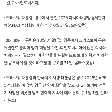
1
일
, CNN
인도네시아
)
-
쁘라보워 대통령
,
경주에서 열린
2025
아시아태평양경제협력
체
(APEC)
정상회의에 참석
. (10
월
31
일
,
드띡닷컴
)
-
쁘라보워 대통령은
10
월
31
일
(
금
),
경주에서 크리스토퍼 룩슨
뉴질랜드 총리와 양자 회담을 가진 후 인도네시아에 많은 의사와
치과의사가 필요하다며 학생들을 뉴질랜드로 보내 의학과 치의학
을 공부하게 할 것이라고 밝힘
. (10
월
31
일
,
꼼빠스닷컴
)
-
쁘라보워 대통령과 한국의 이재명 대통령은 경주
2025
년
APE
C
정상회의에 맞춰 양국 간 양자 회담을 갖고
KF-21
보라매 전투
기 사업을 비롯한 방위 협력의 지속에 대해 논의
. (11
월
1
일
,
안따
라뉴스
)