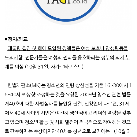
■정치/외교
-
대통령 집권 첫 해에 도입된 정책들은 여성 보호나 양성평등을
도외시함
.
전문가들은 여성의 권리를 옹호하려는 정부
의 의지 부
재를 의심
(10
월
31
일
,
자카르타포스트
)
-
헌법재판소
(MK)
는 청소년의 연령 상한선을 기존
16~30
에서
1
6~40
세로 상향 조정하는 것을 요청한
2009
년 청소년 관련 법률
제
40
호에 대한 사법심사를 불인용 판결
.
신청인에 따르면
, 31
세
에서
40
세 사이의 시민은 여전히 생산적이고 리더십 역량을 갖추
고 있으며 청소년 활동 및 사회 발전에 적극적으로 참여하는 것으
로 간주하자는 주장이지만
40
세를 청년으로 보기에는
.. (10
월
3