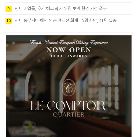
인니 기업들, 추가 해고 막기 위한 투자 환경 개선 촉구
9
인니 동부자바 해안 인근 여객선 화재…5명 사망, 41명 실종
10