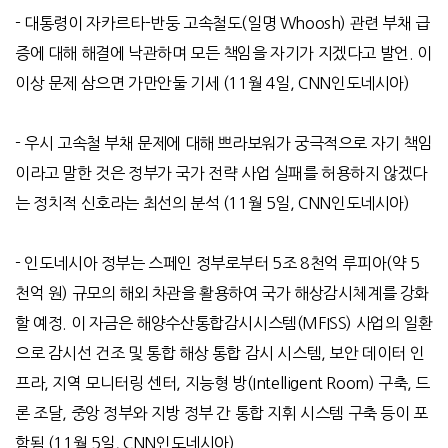
-
대통령이 자카르타
-
반둥 고속철도
(
일명
Whoosh)
관련 부채 급
증에 대해 해결에 낙관하며 모든 책임을 자기가 지겠다고 발언
.
이
이상 문제 삼으면 가만안둘 기세
(11
월
4
일
, CNN
인도네시아
)
-
우시 고속철 부채 문제에 대해 쁘라보워가 궁극적으로 자기 책임
이라고 말한 것은 정부가 국가 전략 사업 실패를 허용하지 않겠다
는 정치적 신호라는 최선의 분석
(11
월
5
일
, CNN
인도네시아
)
-
인도네시아 정부는 스페인 정부로부터
5
조
8
천억 루피아
(
약
5
천억 원
)
규모의 해외 차관을 활용하여 국가 해상감시체계를 강화
할 예정
.
이 자금은 해양수산통합감시시스템
(MFISS)
사업의 일환
으로 감시선 건조 및 통합 해상 통합 감시 시스템
,
보안 데이터 인
프라
,
지역 모니터링 센터
,
지능형 방
(Intelligent Room)
구축
,
드
론 조달
,
중앙 정부와 지방 정부 간 통합 지휘 시스템 구축 등이 포
함됨
(11
월
5
일
, CNN
인도네시아
)