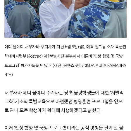
데디 물야디 서부자바 주지사가 지난 6월 9일(월), 데뽁 찔로동 소재 육군전
략예비사령부(Kostrad) 제1보병사단 본부에서 이른바 ‘인성 함양 및 국방
프로그램’ 참가자들을 만났다 (사진=꼼빠스닷컴/DINDA AULIA RAMADHA
NTY)
서부자바 데디 물야디 주지사는 당초 불량학생들에 대한
‘
처벌적
교화
’
기조의 특별교육으로 마련했던 병영훈련 프로그램을 앞으
로 관내 모든 학생에게 확대해 시행하겠다고 밝혔다
.
이제
‘
인성 함양 및 국방 프로그램
’
이라는 공식 명칭을 달게 된 불