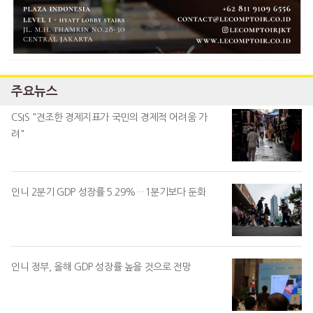
주요뉴스
CSIS "견조한 경제지표가 국민의 경제적 어려움 가
려"
인니 2분기 GDP 성장률 5.29%…1분기보다 둔화
인니 정부, 올해 GDP 성장률 높을 것으로 전망