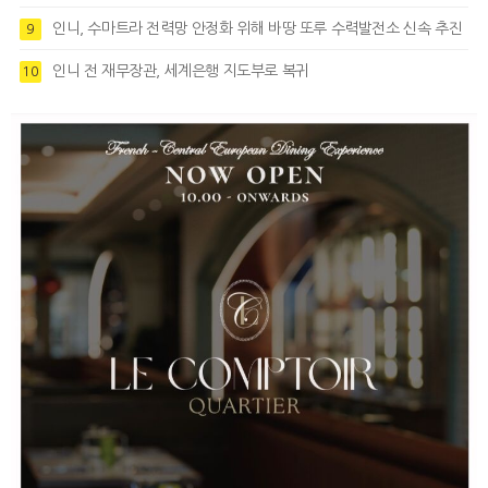
인니, 수마트라 전력망 안정화 위해 바땅 또루 수력발전소 신속 추진
9
인니 전 재무장관, 세계은행 지도부로 복귀
10