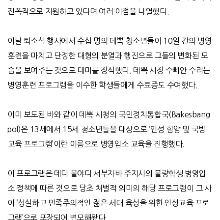
전폭적으로 지원하고 있다며 여러 이점을 나열했다
.
이날 퇴소식 행사에서 수십 명의 데뽁 청소년들이
10
일 간의 병영
훈련을 마치고 단정한 대형의 분열과 행진으로 그들의 변화된 모
습을 보여주는 것으로 대미를 장식했다
.
데뽁 시장 수삐안 수리는
병영훈련 프로그램을 이수한 학생들에게 수료증도 수여했다
.
이미 보도된 바와 같이 데뽁 시청의 국민정치통합국
(Bakesbang
pol)
은
13
세에서
15
세 청소년들을 대상으로
‘
인성 함양 및 국방
교육 프로그램
’
이란 이름으로 병영입소 교육을 진행했다
.
이 프로그램은 데디 물야디 서부자바 주지사의 불량학생 병영입
소 정책에 따른 것으로 당초 처벌적 의미의 해당 프로그램이 그 사
이
‘
성실하고 민족주의적인 젊은 세대 육성을 위한 인성교육 프로
그램
’
으로 포장되어 변모해왔다
.