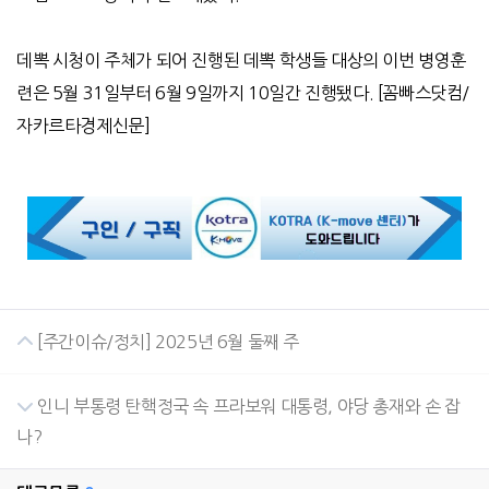
데뽁 시청이 주체가 되어 진행된 데뽁 학생들 대상의 이번 병영훈
련은
5
월
31
일부터
6
월
9
일까지
10
일간 진행됐다
. [
꼼빠스닷컴
/
자카르타경제신문
]
[주간이슈/정치] 2025년 6월 둘째 주
인니 부통령 탄핵정국 속 프라보워 대통령, 야당 총재와 손 잡
나?