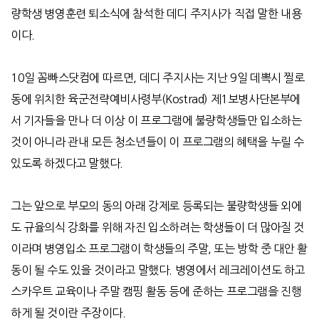
량학생 병영훈련 퇴소식에 참석한 데디 주지사가 직접 말한 내용
이다
.
10
일 꼼빠스닷컴에 따르면
,
데디 주지사는 지난
9
일 데뽁시 찔로
동에 위치한 육군전략예비사령부
(Kostrad)
제
1
보병사단본부에
서 기자들을 만나 더 이상 이 프로그램에 불량학생들만 입소하는
것이 아니라 관내 모든 청소년들이 이 프로그램의 혜택을 누릴 수
있도록 하겠다고 말했다
.
그는 앞으로 부모의 동의 아래 강제로 등록되는 불량학생들 외에
도 규율의식 강화를 위해 자진 입소하려는 학생들이 더 많아질 것
이라며 병영입소 프로그램이 학생들의 주말
,
또는 방학 중 대안 활
동이 될 수도 있을 것이라고 말했다
.
병영에서 레크레이션도 하고
스카우트 교육이나 주말 캠핑 활동 등에 준하는 프로그램을 진행
하게 될 것이란 주장이다
.