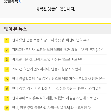
댓글목록
0
등록된 댓글이 없습니다.
많이 본 뉴스
인니 잇단 군중 폭행 사망…'사적 응징' 확산에 법치 우려
1
자카르타 주지사, 쇼핑몰 보안 울타리 철거 요청…"치안 문제없다"
2
자카르타 MRT, 교통카드 없이 신용카드로 바로 탄다
3
2026년 하반기 인도네시아, 안정과 성장의 시험대
4
인니 금융감독원, 9월 IDX 비상호화 제도 마련…주식회사 전환 본격화
5
인니 정부, 장기 지연 'LRT 시티' 정상화 추진…다난따라와 해결책 모색
6
인니 수마트라 홍수 피해자들, 8개월째 지원금 지연에 도로 점거 시위
7
인니, 정부 주택 공급사업 차질…비용 압박과 수요부진 탓
8