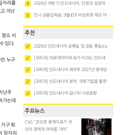
일자리를
2026년 하반기 인도네시아, 안정과 성장의 시험대
4
렸고 지난
인니 금융감독원, 9월 IDX 비상호화 제도 마련…주식회사 전환 본격화
5
추천
 청소 서
수 있다
.
2026년 인도네시아 공휴일 및 공동 휴일(cuti bersama)
✓
[코트라] 의료데이터와 AI가 이끄는 인도네시아 디지털 헬스케어 시장 트렌드
✓
주민 누구
[코트라] 인도네시아 재무부 2027년 경제성장 전망 및 목표 발표
✓
[코트라] 인도네시아 정부, 국영기업을 통한 석탄·팜유·합금철 수출 중앙집중화 추진
✓
 지난주
[코트라] 인도네시아 립스틱 시장동향
✓
돌아가는데
주요뉴스
CSIS "견조한 경제지표가 국
 가구 회
민의 경제적 어려움 가려"
이 일자리