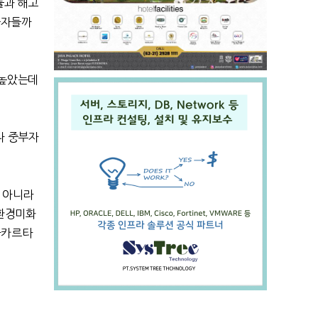
률과 해고
졸자들까
 높았는데
나 중부자
 아니라
 환경미화
자카르타