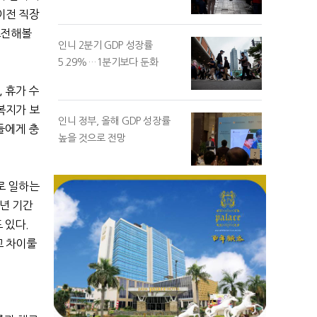
이전 직장
도전해볼
인니 2분기 GDP 성장률
5.29%…1분기보다 둔화
,
휴가 수
복지가 보
인니 정부, 올해 GDP 성장률
들에게 충
높을 것으로 전망
로 일하는
년 기간
 있다
.
고 차이룰