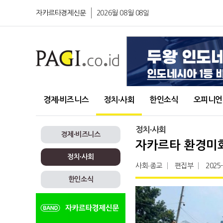
자카르타경제신문
2026월 08월 08일
경제∙비즈니스
정치∙사회
한인소식
오피니언
정치∙사회
경제∙비즈니스
자카르타 환경미
정치∙사회
사회∙종교
편집부
2025
한인소식