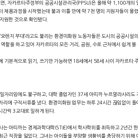
르면
,
자카르타주정부의 공공시설관리국
(PPSU)
은 올해 약
1,100
개의 
터 채용과정을 시작했는데 불과 이틀 만에 약
7
천 명의 지원자들이 몰
 지원한 것으로 확인됐다
.
‘
오렌지 부대
’
라고도 불리는 환경미화원 노동자들은 도시의 공공시설의
 역할을 하고 있어 자카르타의 모든 거리
,
공원
,
수로 근처에서 쉽게 볼 
에 기본적으로 읽기
,
쓰기만 가능하면
18
세에서
58
세 사이 자카르타 
 일자리임에도 불구하고
,
대학 졸업자인
37
세 아띠까 누르말라사리도
자리에 구직서류를 냈다
.
환경미화원 업무는 하루
24
시간 끊임없이 
시간씩
3
교대로 일하게 된다
.
 사는 아띠까는 경제과학대학
(STIE)
에서 학사학위를 취득하고
2
년간 한
최근 직장을 잃었다
.
그녀는 아이들을 부양할 생활비를 충당하기 위해 