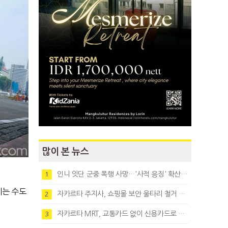
많이 본 뉴스
인니 잇단 군중 폭행 사망…'사적 응징' 확산에 법치 우려
1
이는 수도
자카르타 주지사, 쇼핑몰 보안 울타리 철거 요청…"치안 문제없다"
2
자카르타 MRT, 교통카드 없이 신용카드로 바로 탄다
3