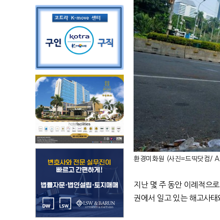
환경미화원 (사진=드띡닷컴/ A.Pr
지난 몇 주 동안 이례적으
권에서 일고 있는 해고사태