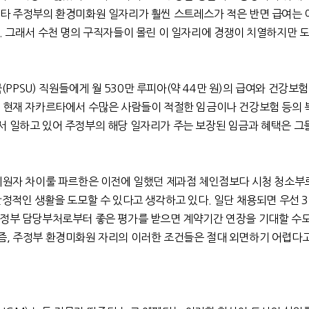
타 주정부의 환경미화원 일자리가 훨씬 스트레스가 적은 반면 급여는 
.
그래서 수천 명의 구직자들이 몰린 이 일자리에 경쟁이 치열하지만 
국
(PPSU)
직원들에게 월
530
만 루피아
(
약
44
만 원
)
의 급여와 건강보험
.
현재 자카르타에서 수많은 사람들이 적절한 임금이나 건강보험 등의 
서 일하고 있어 주정부의 해당 일자리가 주는 보장된 임금과 혜택은 그
지원자 차이룰 파르한은 이전에 일했던 제과점 체인점보다 시청 청소부
안정적인 생활을 도모할 수 있다고 생각하고 있다
.
일단 채용되면 우선
3
주정부 담당부처로부터 좋은 평가를 받으면 계약기간 연장을 기대할 수도
즘
,
주정부 환경미화원 자리의 이러한 조건들은 절대 외면하기 어렵다