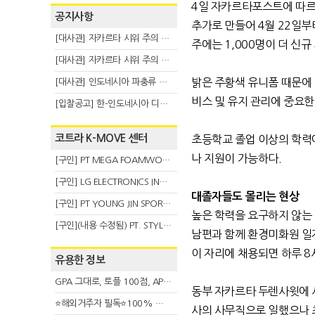
4
일 자카르타포스트에 따
공지사항
추가로 만들어
4
월
22
일부
[대사관] 자카르타 시위 주의 안내(8.6)
주에는
1,000
명이 더 신규
[대사관] 자카르타 시위 주의 안내(8.3)
밝은 주황색 유니폼 때문에
[대사관] 인도네시아 파충류 불법 반출 주의 (7.29)
비스 및 유지 관리에 중요한
[입찰공고] 한-인도네시아 디지털융복합 탈 전시회
코트라 K-MOVE 센터
초등학교 졸업 이상의 학력
나 지원이 가능하다
.
[구인] PT MEGA FOAMWORKS INDONESIA
[구인] LG ELECTRONICS INDONESIA
대졸자들도 몰리는 현상
[구인] PT YOUNG JIN SPORT INDONESIA
높은 학력을 요구하지 않는
[구인](내용 수정됨) PT. STYLE KOREAN INDONESIA (스타일 코리안 인도네시아)
남편과 함께 환경미화원 일
이 자리에 채용되면 하루
8
유용한 정보
GPA 그대로, 토플 100점, AP 막막 — 원인은 하나입니다
동부 자카르타 두렌사윗에
⭐해외거주자 필독⭐100% 온라인 마지막 한국어교원 2급 추가모집 (~8/2)
사의 사무직으로 일했으나 