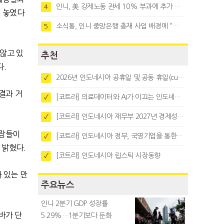
인니, 美 강제노동 관세 10% 부과에 추가 협상 착수
4
 놓였다
소식통, 인니 중앙은행 총재 사임 배경에 “정부와 정책 갈등"
5
 않고 있
추천
다
.
2026년 인도네시아 공휴일 및 공동 휴일(cuti bersama)
✓
결과 거
[코트라] 의료데이터와 AI가 이끄는 인도네시아 디지털 헬스케어 시장 트렌드
✓
[코트라] 인도네시아 재무부 2027년 경제성장 전망 및 목표 발표
✓
체장들이
[코트라] 인도네시아 정부, 국영기업을 통한 석탄·팜유·합금철 수출 중앙집중화 추진
✓
 밝혔다
.
[코트라] 인도네시아 립스틱 시장동향
✓
 있는 만
주요뉴스
인니 2분기 GDP 성장률
바가 단
5.29%…1분기보다 둔화