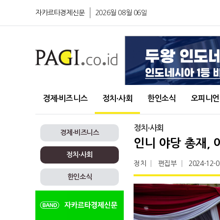
자카르타경제신문
2026월 08월 06일
경제∙비즈니스
정치∙사회
한인소식
오피니언
정치∙사회
경제∙비즈니스
인니 야당 총재, 
정치∙사회
정치
편집부
2024-12-0
한인소식