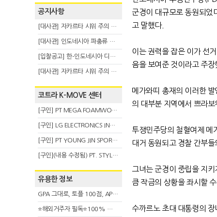
공지사항
군경이 대규모로 동원되었
고 말했다
.
[대사관] 자카르타 시위 주의 안내(8.3)
[대사관] 인도네시아 파충류 불법 반출 주의 (7.29)
이는 권력을 잡은 이가 선거
[입찰공고] 한-인도네시아 디지털융복합 탈 전시회
음을 보여준 것이라고 주장
[대사관] 자카르타 시위 주의 안내(7.27)
메가와띠 총재의 이러한 발
코트라 K-MOVE 센터
의 대부분 지역에서 쁘라보
[구인] PT MEGA FOAMWORKS INDONESIA
[구인] LG ELECTRONICS INDONESIA
투쟁민주당의 철혈여제 메가
[구인] PT YOUNG JIN SPORT INDONESIA
대거 동원되고 경찰 간부들
[구인](내용 수정됨) PT. STYLE KOREAN INDONESIA (스타일 코리안 인도네시아)
그녀는 군경이 중립을 지키
유용한 정보
큼 작금의 상황을 좌시할 수
GPA 그대로, 토플 100점, AP 막막 — 원인은 하나입니다
수까르노 초대 대통령의 장
⭐해외거주자 필독⭐100% 온라인 마지막 한국어교원 2급 추가모집 (~8/2)