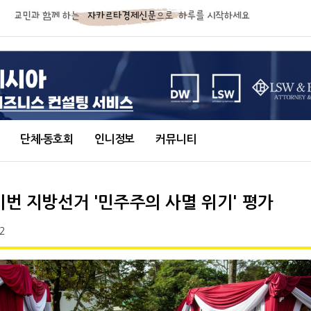
단체∙동호회
인니정보
커뮤니티
이번 지방선거 '민주주의 사멸 위기' 평가
2