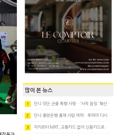
많이 본 뉴스
인니 잇단 군중 폭행 사망…'사적 응징' 확산에 법치 우려
1
인니 중앙은행 총재 사임 여파…루피아 다시 1만8천대로 약세
2
자카르타 MRT, 교통카드 없이 신용카드로 바로 탄다
3
체장들과