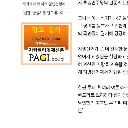
지 투쟁민주당의 전통적 텃
해외고 재학 이력 일반전형에서 분명한 입시 강점 살리는 전략
[신간] 황금시장 인도네시아 슈퍼리치의 성공 수업
그녀는 이번 선거가 국민들
고 정의를 옹호하고 위협에
의 국민들이 궐기해 당당히
지방선거가 좀 더 진보한 
멀어지고 있음을 실감하고 
히 계산된 저항을 계속할 
해 지방선거에서 자행된 협
한편 투표 후 여러 여론조
헨드라르 쁘리하디 팀이 
당연합의 아흐맛 루뜨피
-
따
문
]