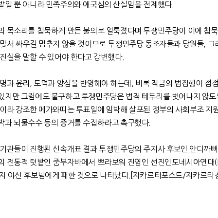
밭일 뿐 아니라 민족주의와 애국심의 산실임을 전제했다
.
의 목소리를 침묵하게 만든 불의로 얼룩졌다며 투쟁민주당이 이에 침묵
 맞서 싸우길 멈추지 않을 것이므로 투쟁민주당 동조자들과 당원들
,
그
 진실을 말할 수 있어야 한다고 강변했다
.
문명과 윤리
,
도덕과 양심을 반영해야 하는데
,
비록 작금의 법집행이 점
있지만 그럼에도 불구하고 투쟁민주당은 법적 테두리를 벗어나지 않도
것이라 강조한 메가와띠는 투표일에 임박해 살포된 정부의 사회부조 지
박과 뇌물수수 등의 증거를 수집하라고 촉구했다
.
사기관들이 진행된 신속개표 결과 투쟁민주당의 주지사 후보인 안디까
당의 전통적 텃밭인 중부자바에서 쁘라보워 진영인 선진인도네시아연대
지 야신 후보팀에게 패한 것으로 나타났다
.[
자카르타포스트
/
자카르타