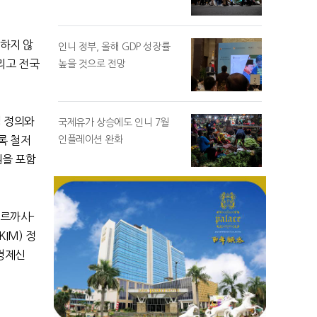
하지 않
인니 정부, 올해 GDP 성장률
리고 전국
높을 것으로 전망
점 정의와
국제유가 상승에도 인니 7월
인플레이션 완화
록 철저
원을 포함
뻐르까사
-
(KIM)
정
경제신