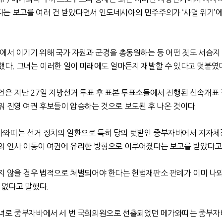
다는 보고를 여러 건 받았다면서 인도네시아의 민주주의가
‘
사멸 위기
’
에
에서 이기기 위해 국가 자원과 군경을 총동원하는 등 어떤 짓도 서슴지
했다
.
그녀는 이러한 일이 미래에도 얼마든지 재발할 수 있다고 덧붙였
언은 지난
27
일 지방선거 투표 후 표본 투표소들에서 진행된 신속개표 
워 진영 여권 후보들이 압승하는 것으로 보도된 후 나온 것이다
.
와띠는 선거 정치의 일환으로 특히 당의 텃밭인 중부자바에서 지자
의 인사 이동이 여권에 유리한 방형으로 이루어졌다는 보고를 받았다고
지 않을 경우 법적으로 처벌되어야 한다는 헌법재판소 판례가 이미 나와
 없다고 말했다
.
녀로 중부자바에서 세 번 국회의원으로 선출되었던 메가와띠는 중부자