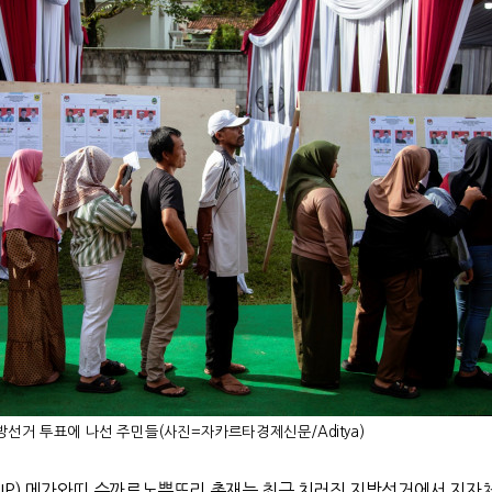
방선거 투표에 나선 주민들(사진=자카르타경제신문/Aditya)
IP)
메가와띠 수까르노뿌뜨리 총재는 최근 치러진 지방선거에서 지자