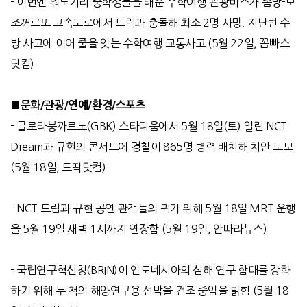
-
이번엔 워노기리 중학생들을 태운 수학여행 관광버스가 좀방
-
모
조꺼르또 고속도로에서 트럭과 충돌해 최소
2
명 사망
.
지난번 수
방 사고에 이어 줄을 잇는 수학여행 교통사고
(5
월
22
일
,
꼼빠스
닷컴
)
■문화
/
관광
/
연예
/
환경
/
스포츠
-
글로라붕까르노
(GBK)
스타디움에서
5
월
18
일
(
토
)
열린
NCT
Dream
과 규현의 콘서트에 경찰이
865
명 병력 배치해 치안 도모
(5
월
18
일
,
드띡닷컴
)
- NCT
드림과 규현 공연 관객들의 귀가 위해
5
월
18
일
MRT
운행
을
5
월
19
일 새벽
1
시까지 연장함
(5
월
19
일
,
안따라뉴스
)
-
국립연구혁신청
(BRIN)
이 인도네시아의 심해 연구 함대를 강화
하기 위해 두 척의 해양연구용 선박을 건조 중임을 밝힘
(5
월
18