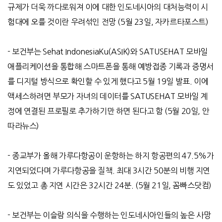
규제가 더욱 까다로워져 이에 대한 인도네시아의 대처능력이 시
험대에 오를 것이란 우려섞인 전망
(5
월
23
일
,
자카르타포스트
)
-
보건부는
Sehat IndonesiaKu(ASIK)
와
SATUSEHAT
모바일
애플리케이션을 통합해 스마트폰을 통해 예방접종 기록과 증명서
를 디지털 방식으로 확인할 수 있게 했다고
5
월
19
일 발표
.
이에
액세스하려면 부모가 자녀의 데이터를
SATUSEHAT
모바일 계
정에 연결된 프로필로 추가하기만 하면 된다고 함
(5
월
20
일
,
안
따라뉴스
)
-
종교부가 올해 가루다항공이 운항하는 하지 항공편의
47.5%
가
지연되었다며 가루다항공을 질책
.
최대
3
시간
50
분의 비행 지연
도 있었고 총 지연 시간은
32
시간
24
분
. (5
월
21
일
,
꼼빠스닷컴
)
-
보건부는 이슬람 의식을 수행하는 인도네시아인들의 높은 사망