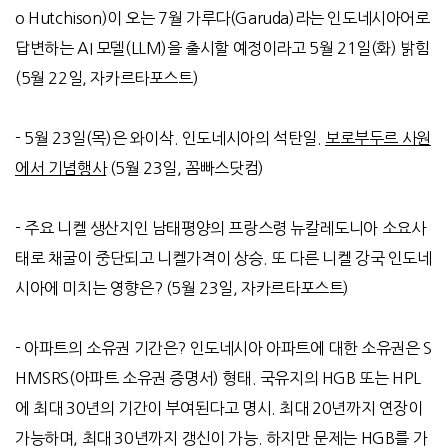
o Hutchison)
이 오는
7
월 가루다
(Garuda)
라는 인도네시아어로
답변하는
AI
모델
(LLM)
을 출시할 예정이라고
5
월
21
일
(
화
)
밝힘
(5
월
22
일
,
자카르타포스트
)
- 5
월
23
일
(
목
)
은 와이삭
.
인도네시아의 석탄일
.
보로부두르 사원
에서 기념행사
(5
월
23
일
,
꼼빠스닷컴
)
- 주요 니켈 생산지인 남태평양의 프랑스령 뉴칼레도니아 소요사
태로 채굴이 중단되고 니켈가격이 상승. 또 다른 니켈 강국 인도네
시아에 미치는 영향은? (5월 23일, 자카르타포스트)
-
아파트의 소유권 기간은
?
인도네시아 아파트에 대한 소유권은
S
HMSRS(
아파트 소유권 증명서
)
형태
.
국유지의
HGB
또는
HPL
에 최대
30
년의 기간이 부여된다고 명시
.
최대
20
년까지 연장이
가능하며
,
최대
30
년까지 갱신이 가능
.
하지만 문제는
HGB
를 가