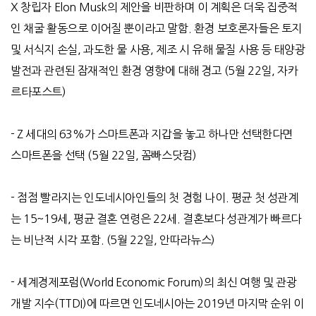
X
창립자
Elon Musk
의 제안을 비판하며 이 계획은 더욱 집중적
인 채굴 활동으로 이어질 뿐이라고 말함
.
환경 보호론자들은 토지
및 서식지 손실
,
과도한 물 사용
,
제조 시 유해 물질 사용 등 태양광
발전과 관련된 잠재적인 환경 영향에 대해 경고
(5
월
22
일
,
자카
르타포스트
)
- Z
세대의
63%
가 스마트폰과 지갑을 놓고 하나만 선택한다면
스마트폰을 선택
(5
월
22
일
,
꼼빠스닷컴
)
-
점점 빨라지는 인도네시아인들의 첫 경험 나이
.
평균 첫 성관계
는
15~19
세
,
평균 결혼 연령은
22
세
.
결혼보다 성관계가 빠르다
는 비난적 시각 포함
. (5
월
22
일
,
안따라뉴스
)
-
세계경제포럼
(World Economic Forum)
의 최신 여행 및 관광
개발 지수
(TTDI)
에 따르면 인도네시아는
2019
년 마지막 순위 이