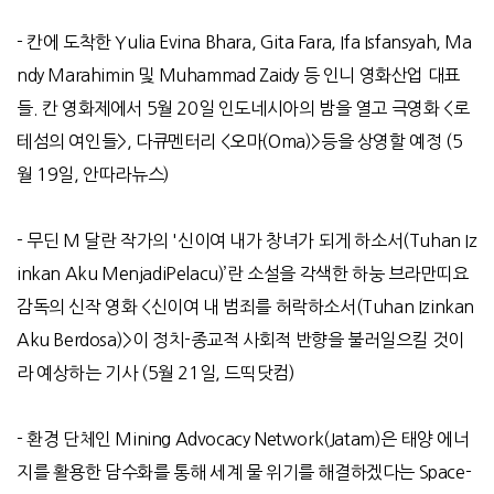
-
칸에 도착한
Yulia Evina Bhara, Gita Fara, Ifa Isfansyah, Ma
ndy Marahimin
및
Muhammad Zaidy
등 인니 영화산업 대표
들
.
칸 영화제에서
5
월
20
일 인도네시아의 밤을 열고 극영화
<
로
테섬의 여인들
>,
다큐멘터리
<
오마
(Oma)>
등을 상영할 예정
(5
월
19
일
,
안따라뉴스
)
- 무딘 M 달란 작가의 '신이여 내가 창녀가 되게 하소서(Tuhan Iz
inkan Aku MenjadiPelacu)’란 소설을 각색한 하눙 브라만띠요
감독의 신작 영화 <신이여 내 범죄를 허락하소서(Tuhan Izinkan
Aku Berdosa)>이 정치-종교적 사회적 반향을 불러일으킬 것이
라 예상하는 기사 (5월 21일, 드띡닷컴)
-
환경 단체인
Mining Advocacy Network(Jatam)
은 태양 에너
지를 활용한 담수화를 통해 세계 물 위기를 해결하겠다는
Space-