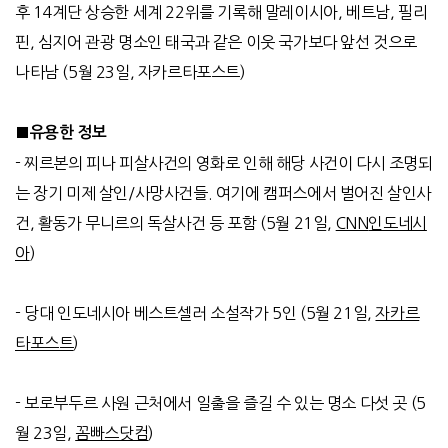
후
14
계단 상승한 세계
22
위를 기록해 말레이시아
,
베트남
,
필리
핀
,
심지어 관광 명소인 태국과
같은 이웃 국가보다 앞선 것으로
나타남
(5
월
23
일
,
자카르타포스트
)
■유용한 정보
-
찌르본의 피나 피살사건의 영화로 인해 해당 사건이 다시 조명되
는 장기 미제 살인
/
사망사건들
.
여기에 캠퍼스에서 벌어진 살인사
건
,
활동가 무니르의 독살사건 등 포함
(5
월
21
일
,
CNN
인도네시
아
)
-
당대 인도네시아 베스트셀러 소설작가
5
인
(5
월
21
일
,
자카르
타포스트
)
- 보로부두르 사원 근처에서 일출을 즐길 수 있는 명소 다섯 곳 (5
월 23일,
꼼빠스닷컴
)