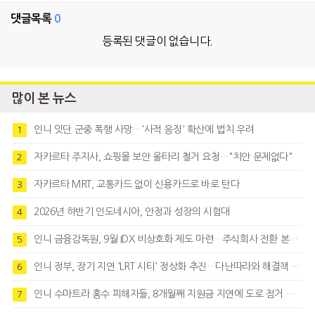
댓글목록
0
등록된 댓글이 없습니다.
많이 본 뉴스
인니 잇단 군중 폭행 사망…'사적 응징' 확산에 법치 우려
1
자카르타 주지사, 쇼핑몰 보안 울타리 철거 요청…"치안 문제없다"
2
자카르타 MRT, 교통카드 없이 신용카드로 바로 탄다
3
2026년 하반기 인도네시아, 안정과 성장의 시험대
4
인니 금융감독원, 9월 IDX 비상호화 제도 마련…주식회사 전환 본격화
5
인니 정부, 장기 지연 'LRT 시티' 정상화 추진…다난따라와 해결책 모색
6
인니 수마트라 홍수 피해자들, 8개월째 지원금 지연에 도로 점거 시위
7