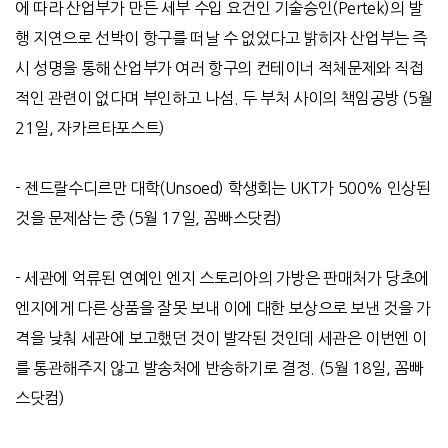
에 따라 산업부가 만든 세부 수입 요건인 기술승인
(Pertek)
의 발
행 지연으로 선박이 항구를 떠날 수 없었다고 밝히자 산업부는 즉
시 성명을 통해 산업부가 여러 항구의 컨테이너 적체문제와 직접
적인 관련이 없다며 부인하고 나섬
.
두 부처 사이의 책임공방
(5
월
21
일
,
자카르타포스트
)
-
젠드랄수디르만 대학
(Unsoed)
학생회는
UKT
가
500%
인상된
것을 문제삼는 중
(5
월
17
일
,
꼼빠스닷컴
)
-
세관에 억류된 연예인 엔지 스토리아의 가방은 판매처가 당초에
엔지에게 다른 상품을 잘못 보내 이에 대한 보상으로 보낸 것을 가
격을 낮춰 세관에 보고했던 것이 발각된 것인데 세관은 이번엔 이
를 통관해주지 않고 발송처에 반송하기로 결정
. (5
월
18
일
,
꼼빠
스닷컴
)