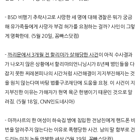
- BSD
비행기 추락사고로 사망한 세 명에 대해 경찰은 뭐가 궁금
해 유가족들에게 사망자 부검 허가를 요청하는 걸까
?
사인이 그렇
게 명확한데.
(5
월
20
일
,
꼼빠스닷컴
)
-
까리문에서 3개월 전 할리마가 살해당한 사건
이 아직 수사결과
가 나오지 않은 상황에서 할리마의언니닝시가
8
년째 범인들을 다
잡지 못한 찌레본피나의 시간처럼 사건해결이 지지부진해지는 것
을 원치 않는다며 바탐 법률구조재단에 도움을 요청
.
이 사건이 지
지부진한 이유는 가해자가 현역 육군 헌병이기 때문인 것으로 알
려짐
. (5
월
18
일
, CNN
인도네시아
)
-
마까사르의 한 여성이 하숙집 방에 침입한 전남친에게 핸드폰 비
번을 알려주지 않는다는 이유로 폭행당한 사건
.
남의 딸 함부로 건
드리는 미친 놈들 만발한 세상
(5
월
19
일
,
꼼빠스닷컴
)