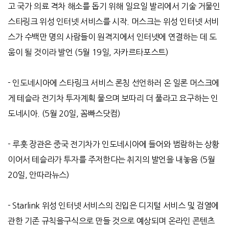
고 국가 의료 격차 해소를 돕기 위해 일요일 발리에서 기술 거물인
스타링크 위성 인터넷 서비스를 시작
.
머스크는 위성 인터넷 서비
스가 수백만 명의 사람들이 원격지에서 인터넷에 연결하는 데 도
움이 될 것이라 발언
(5
월
19
일
,
자카르타포스트
)
-
인도네시아에 스타링크 서비스 론칭 선언하러 온 일론 머스크에
게 테슬라 전기차 투자계획 물으며 보따리 더 풀라고 요구하는 인
도네시아
. (5
월
20
일
,
꼼빠스닷컴
)
-
루훗 장관은 중국 전기차가 인도네시아에 들어와 범람하는 상황
이어서 테슬라가 투자를 주저한다는 취지의 발언을 내놓음
(5
월
20
일
,
안따라뉴스
)
- Starlink
위성 인터넷 서비스의 진입은 디지털 서비스 및 검열에
관한 기존 규칙을구식으로 만들 것으로 예상되며 온라인 콘텐츠