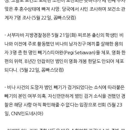
생
.
고열로 보건소 도착한 소년이 호전되는 듯하다가 세 번째 주사
맞은 후 혼수상태에 빠져 사망
.
당국에서 사인 조사하며 보건소 관
계자
7
명 조사
(5
월
22
일
,
꼼빠스닷컴
)
-
서부자바 지방경찰청은
5
월
21
일
(
화
)
찌르본 출신의 학생인 비
나와 이전에 주로 활동했던 비나의 남자친구 에끼를 살해한 용의
자
3
명 중 한 명인 뻬기스띠아완
(Pegi Setiawan)
을 체포
.
영화 한
편의 위력
. 8
년간 안잡히던 범인이 영화 개봉 한달도 안되어 체포
되다니
. (5
월
22
일
,
꼼빠스닷컴
)
- 비나 사건의 도망자 범인 뻬기가 검거되었다는 소식에 따라붙은
뻬기의 본인 여부 의혹. 자신만만하게 범인 검거 소식을 전했던 경
찰은 해당 사항 아직 확인해줄 수 없다는 입장으로 선회 (5월 23
일, CNN인도네시아)