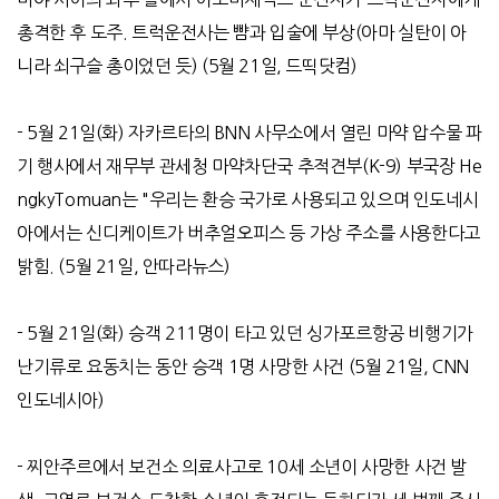
총격한 후 도주. 트럭운전사는 뺨과 입술에 부상(아마 실탄이 아
니라 쇠구슬 총이었던 듯) (5월 21일, 드띡닷컴)
- 5
월
21
일
(
화
)
자카르타의
BNN
사무소에서 열린 마약 압수물 파
기 행사에서 재무부 관세청 마약차단국 추적견부
(K-9)
부국장
He
ngkyTomuan
는
"
우리는 환승 국가로 사용되고 있으며 인도네시
아에서는 신디케이트가 버추얼오피스 등 가상 주소를 사용한다고
밝힘
. (5
월
21
일
,
안따라뉴스
)
- 5
월
21
일
(
화
)
승객
211
명이 타고 있던 싱가포르항공 비행기가
난기류로 요동치는 동안 승객
1
명 사망한 사건
(5
월
21
일
, CNN
인도네시아
)
-
찌안주르에서 보건소 의료사고로
10
세 소년이 사망한 사건 발