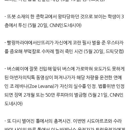
-
뜨븟 소재의 한 중학교에서 왕따당하던 것으로 보이는 학생이
3
층에서 투신
(5
월
20
일
, CNN
인도네시아
)
-
빨랑까라야에서산뜨리가 자신에게 코란 필사 벌을 준 우스타자
를 증오해 부엌칼로 수차례 찔러 죽인 사건
(5
월
20
일
,
드띡닷컴
)
-
버스웨이에 잘못 진입해 앞뒤 버스에 가로막혀 오도가도 못하게
된 아반자의틱톡 동영상이 퍼져나가자 해당 차량을 운전한 연예
인 조 레바나
(Zoe Levana)
가 자신의 실수를 인정
.
법률위반 인정
되면 징역
2
개월 또는
50
만 루피아의 벌금형
(5
월
21
일
, CNN
인
도네시아
)
- 또 다시 벌어진 톨에서의 총격사건. 이번엔 시도아르조와 수라
바야 사이의 와루 톨에서 이노바제닉스 운전자가 트럭운전자에게