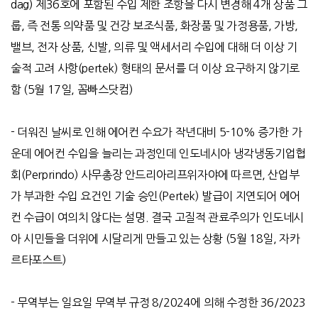
dag)
제
36
호에 포함된 수입 제한 조항을 다시 변경해
4
개 상품 그
룹
,
즉 전통 의약품 및 건강 보조식품
,
화장품 및 가정용품
,
가방
,
밸브
,
전자 상품
,
신발
,
의류 및 액세서리 수입에 대해 더 이상 기
술적 고려 사항
(pertek)
형태의 문서를 더 이상 요구하지 않기로
함
(5
월
17
일
,
꼼빠스닷컴
)
-
더워진 날씨로 인해 에어컨 수요가 작년대비
5-10%
증가한 가
운데 에어컨 수입을 늘리는 과정인데 인도네시아 냉각냉동기업협
회
(Perprindo)
사무총장 안드리아리프위자야에 따르면
,
산업부
가 부과한 수입 요건인 기술 승인
(Pertek)
발급이 지연되어 에어
컨 수급이 여의치 않다는 설명
.
결국 고질적 관료주의가 인도네시
아 시민들을 더위에 시달리게 만들고 있는 상황
(5
월
18
일
,
자카
르타포스트
)
-
무역부는 일요일 무역부 규정
8/2024
에 의해 수정한
36/2023