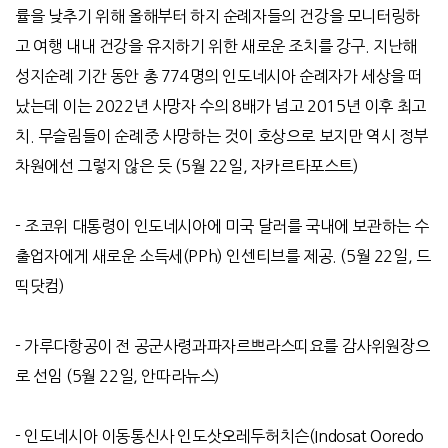
률을 낮추기 위해 올해부터 하지 순례자들의 건강을 모니터링하
고 여행 내내 건강을 유지하기 위한 새로운 조치를 강구
.
지난해
성지순례 기간 동안 총
774
명의 인도네시아 순례자가 세상을 떠
났는데 이는
2022
년 사망자 수의
8
배가 넘고
2015
년 이후 최고
치
.
무슬림들이 순례중 사망하는 것이 호상으로 보지만 역시 정부
차원에선 그렇지 않은 듯
(5
월
22
일
,
자카르타포스트
)
- 조코위 대통령이 인도네시아에 미국 달러를 국내에 보관하는 수
출업자에게 새로운 소득세(PPh) 인센티브를 제공. (5월 22일, 드
띡닷컴)
-
가루다항공이 전 공군사령과파자르쁘라스띠요를 감사위원장으
로 선임
(5
월
22
일
,
안따라뉴스
)
-
인도네시아 이동통신사 인도삿오레두허치슨
(Indosat Ooredo