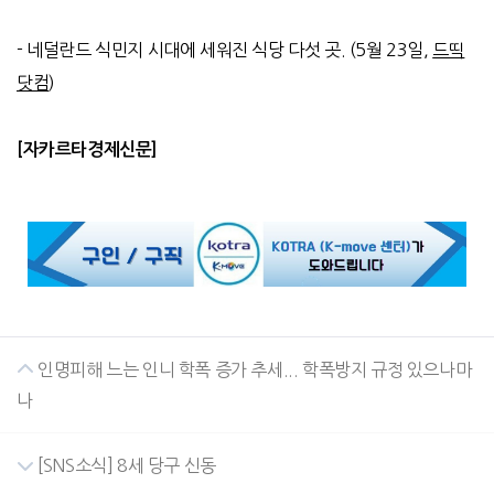
- 네덜란드 식민지 시대에 세워진 식당 다섯 곳. (5월 23일,
드띡
닷컴
)
[
자카르타경제신문
]
인명피해 느는 인니 학폭 증가 추세... 학폭방지 규정 있으나마
나
[SNS소식] 8세 당구 신동