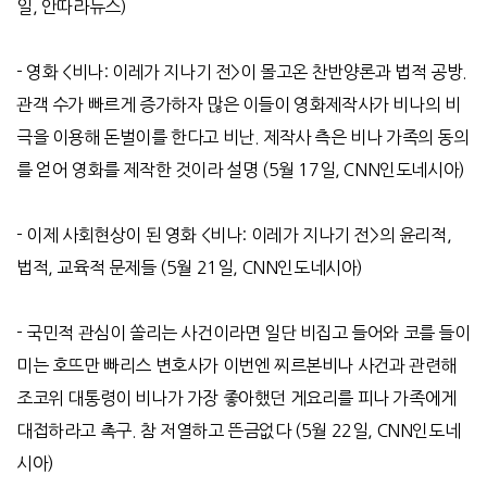
일
,
안따라뉴스
)
-
영화
<
비나
:
이레가 지나기 전
>
이 몰고온 찬반양론과 법적 공방
.
관객 수가 빠르게 증가하자 많은 이들이 영화제작사가 비나의 비
극을 이용해 돈벌이를 한다고 비난
.
제작사 측은 비나 가족의 동의
를 얻어 영화를 제작한 것이라 설명
(5
월
17
일
, CNN
인도네시아
)
-
이제 사회현상이 된 영화
<
비나
:
이레가 지나기 전
>
의 윤리적
,
법적
,
교육적 문제들
(5
월
21
일
, CNN
인도네시아
)
-
국민적 관심이 쏠리는 사건이라면 일단 비집고 들어와 코를 들이
미는 호뜨만 빠리스 변호사가 이번엔 찌르본비나 사건과 관련해
조코위 대통령이 비나가 가장 좋아했던 게요리를 피나 가족에게
대접하라고 촉구
.
참 저열하고 뜬금없다
(5
월
22
일
, CNN
인도네
시아
)