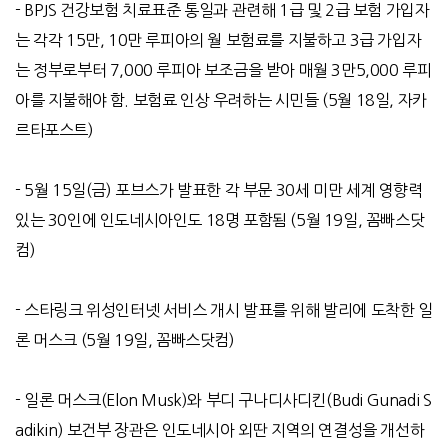
- BPJS
건강보험 치료표준 통일과 관련해
1
급 및
2
급 보험 가입자
는 각각
15
만
, 10
만 루피아의 월 보험료를 지불하고
3
급 가입자
는 정부로부터
7,000
루피아 보조금을 받아 매월
3
만
5,000
루피
아를 지불해야 함
.
보험료 인상 우려하는 시민들
(5
월
18
일
,
자카
르타포스트
)
- 5
월
15
일
(
금
)
포브스가 발표한 각 부문
30
세 미만 세계 영향력
있는
30
인에 인도네시아인도
18
명 포함됨
(5
월
19
일
,
꼼빠스닷
컴
)
-
스타링크 위성인터넷 서비스 개시 발표를 위해 발리에 도착한 일
론 머스크
(5
월
19
일
,
꼼빠스닷컴
)
-
일론 머스크
(Elon Musk)
와 부디 구나디사디킨
(Budi Gunadi S
adikin)
보건부 장관은 인도네시아 외딴 지역의 연결성을 개선하