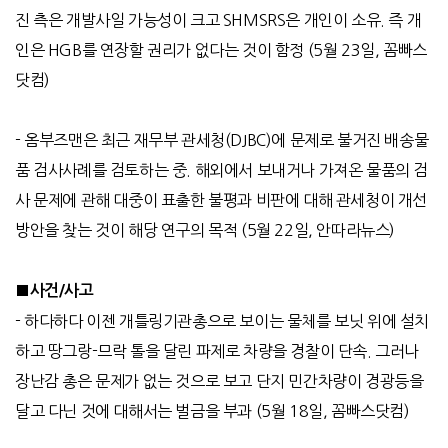
진 측은 개발사일 가능성이 크고
SHMSRS
은 개인이 소유
.
즉 개
인은
HGB
를 연장할 권리가 없다는 것이 함정
(5
월
23
일
,
꼼빠스
닷컴
)
-
옴부즈맨은 최근 재무부 관세청
(DJBC)
에 문제로 불거진 배송물
품 검사사례를 검토하는 중
.
해외에서 보내거나 가져온 물품의 검
사 문제에 관해 대중이 표출한 불평과 비판에 대해 관세청이 개선
방안을 찾는 것이 해당 연구의 목적
(5
월
22
일
,
안따라뉴스
)
■사건
/
사고
-
하다하다 이젠 개틀링기관총으로 보이는 물체를 보닛 위에 설치
하고 땅그랑
-
므락 톨을 달린 파제로 차량을 경찰이 단속
.
그러나
장난감 총은 문제가 없는 것으로 보고 단지 민간차량이 경광등을
달고 다닌 것에 대해서는 벌금을 부과
(5
월
18
일
,
꼼빠스닷컴
)