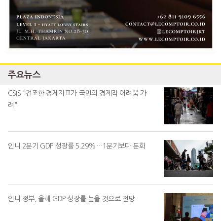
주요뉴스
CSIS "견조한 경제지표가 국민의 경제적 어려움 가
려"
인니 2분기 GDP 성장률 5.29%…1분기보다 둔화
인니 정부, 올해 GDP 성장률 높을 것으로 전망