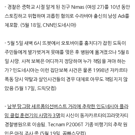
- 경찰은 중학교 시절 알게 된 친구 Nimas (여성 27)를 10년 동안
스토킹하고 위협하며 괴롭힌 혐의로 수라바야 출신의 남성 Adi를
체포함. (5월 18일, CNN인도네시아)
- 5
월
5
일 새벽
6
시 뜨븟에서 오토바이를 훔치다가 잡힌 도둑이
주민들에게 발가벗겨져 뭇매를 맞은 후 병원에 옮겨졌으나
5
월
8
일 사망
.
사적 보복은 어디까지 정당하며 누가 책임을 져야 하는
가
?
인도네시아는 이런 집단보복 사건은 물론
1998
년 자카르타
폭동 당시 약탈과 살인사건들의 경우 대체로 아무도 책임지지 않
았음
(5
월
17
일
,
드띡닷컴
)
-
남부 땅그랑 세르퐁의
선버스트 거리에 추락한 인도네시아 플라
잉 클럽 훈련기의 사망자
3
명
의 시신이 동자카르타의끄라맛자티
경찰병원으로 이송됨
. Tecnam P2006T
기종 비행기의 추락 원
인은 아직 조사 중
(5
월
19
일
,
꼼빠스닷컴
)