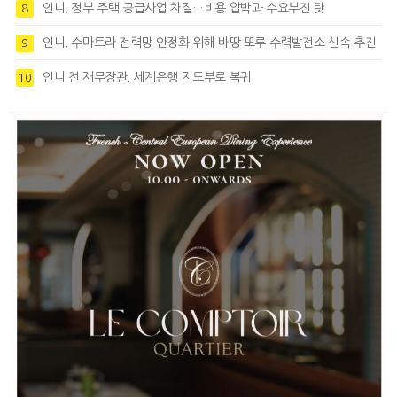
인니, 정부 주택 공급사업 차질…비용 압박과 수요부진 탓
8
인니, 수마트라 전력망 안정화 위해 바땅 또루 수력발전소 신속 추진
9
인니 전 재무장관, 세계은행 지도부로 복귀
10