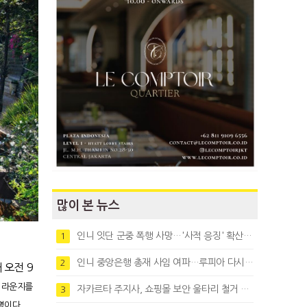
많이 본 뉴스
인니 잇단 군중 폭행 사망…'사적 응징' 확산에 법치 우려
1
인니 중앙은행 총재 사임 여파…루피아 다시 1만8천대로 약세
2
해 오전 9
 라운지를
자카르타 주지사, 쇼핑몰 보안 울타리 철거 요청…"치안 문제없다"
3
명이다.