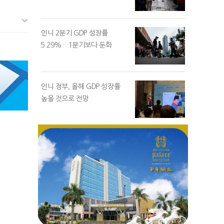
인니 2분기 GDP 성장률
5.29%…1분기보다 둔화
인니 정부, 올해 GDP 성장률
높을 것으로 전망