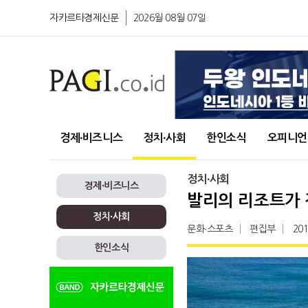
자카르타경제신문
2026월 08월 07일
경제∙비즈니스
정치∙사회
한인소식
오피니언
정치∙사회
경제∙비즈니스
발리의 리조트가 
정치∙사회
문화∙스포츠
편집부
201
한인소식