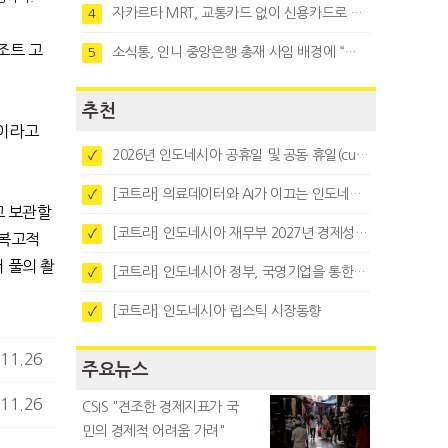
자카르타 MRT, 교통카드 없이 신용카드로 바로 탄다
4
조트 고
소식통, 인니 중앙은행 총재 사임 배경에 “정부와 정책 갈등"
5
추천
"이라고
2026년 인도네시아 공휴일 및 공동 휴일(cuti bersama)
✓
[코트라] 의료데이터와 AI가 이끄는 인도네시아 디지털 헬스케어 시장 트렌드
✓
고 보관할
[코트라] 인도네시아 재무부 2027년 경제성장 전망 및 목표 발표
✓
'복고적
 풀의 촬
[코트라] 인도네시아 정부, 국영기업을 통한 석탄·팜유·합금철 수출 중앙집중화 추진
✓
[코트라] 인도네시아 립스틱 시장동향
✓
11.26
주요뉴스
11.26
CSIS "견조한 경제지표가 국
민의 경제적 어려움 가려"