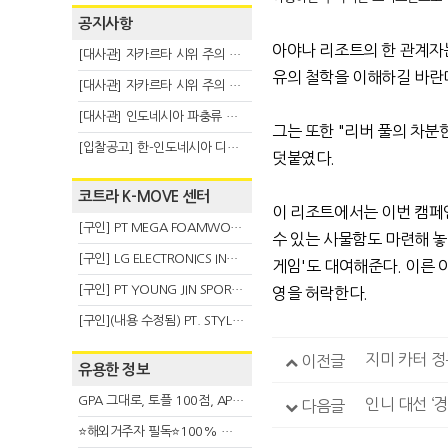
공지사항
아야나 리조트의 한 관계자
[대사관] 자카르타 시위 주의 안내(8.6)
유의 철학을 이해하길 바란
[대사관] 자카르타 시위 주의 안내(8.3)
[대사관] 인도네시아 파충류 불법 반출 주의 (7.29)
그는 또한 "리버 풀의 차분
[입찰공고] 한-인도네시아 디지털융복합 탈 전시회
덧붙였다.
코트라 K-MOVE 센터
이 리조트에서는 이번 캠페
[구인] PT MEGA FOAMWORKS INDONESIA
수 있는 사물함도 마련해 놓
[구인] LG ELECTRONICS INDONESIA
게임'도 대여해준다. 이른 
[구인] PT YOUNG JIN SPORT INDONESIA
영을 허락한다.
[구인](내용 수정됨) PT. STYLE KOREAN INDONESIA (스타일 코리안 인도네시아)
지미 카터 정부
이전글
유용한 정보
GPA 그대로, 토플 100점, AP 막막 — 원인은 하나입니다
다음글
⭐해외거주자 필독⭐100% 온라인 마지막 한국어교원 2급 추가모집 (~8/2)