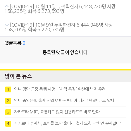
[COVID-19] 10월 11일 누적확진자 6,448,220명 사망
158,235명 회복 6,273,593명
[COVID-19] 10월 9일 누적확진자 6,444,948명 사망
158,205명 회복 6,270,535명
댓글목록
0
등록된 댓글이 없습니다.
많이 본 뉴스
인니 잇단 군중 폭행 사망…'사적 응징' 확산에 법치 우려
1
인니 중앙은행 총재 사임 여파…루피아 다시 1만8천대로 약세
2
자카르타 MRT, 교통카드 없이 신용카드로 바로 탄다
3
자카르타 주지사, 쇼핑몰 보안 울타리 철거 요청…"치안 문제없다"
4