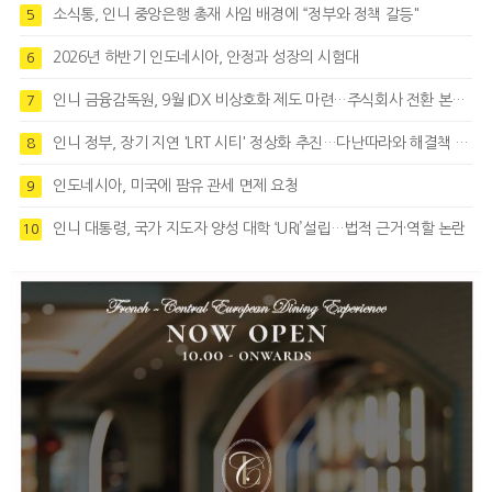
소식통, 인니 중앙은행 총재 사임 배경에 “정부와 정책 갈등"
5
2026년 하반기 인도네시아, 안정과 성장의 시험대
6
인니 금융감독원, 9월 IDX 비상호화 제도 마련…주식회사 전환 본격화
7
인니 정부, 장기 지연 'LRT 시티' 정상화 추진…다난따라와 해결책 모색
8
인도네시아, 미국에 팜유 관세 면제 요청
9
인니 대통령, 국가 지도자 양성 대학 ‘URI’설립…법적 근거·역할 논란
10