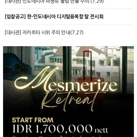
[대사관] 인도네시아 파충류 불법 반출 주의 (7.29)
[입찰공고] 한-인도네시아 디지털융복합 탈 전시회
[대사관] 자카르타 시위 주의 안내(7.27)