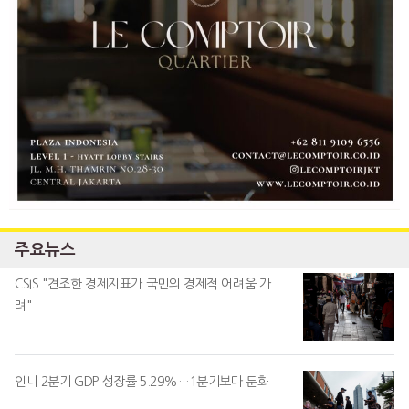
주요뉴스
CSIS "견조한 경제지표가 국민의 경제적 어려움 가
려"
인니 2분기 GDP 성장률 5.29%…1분기보다 둔화