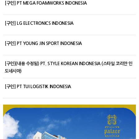
[구인] PT MEGA FOAMWORKS INDONESIA
[구인] LG ELECTRONICS INDONESIA
[구인] PT YOUNG JIN SPORT INDONESIA
[구인](내용 수정됨) PT. STYLE KOREAN INDONESIA (스타일 코리안 인
도네시아)
[구인] PT TUI LOGISTIK INDONESIA