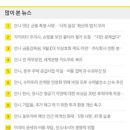
많이 본 뉴스
인니 잇단 군중 폭행 사망…'사적 응징' 확산에 법치 우려
1
자카르타 주지사, 쇼핑몰 보안 울타리 철거 요청…"치안 문제없다"
2
인니 금융감독원, 9월 IDX 비상호화 제도 마련…주식회사 전환 본격화
3
인니 전 재무장관, 세계은행 지도부로 복귀
4
인니, 정부 주택 공급사업 차질…비용 압박과 수요부진 탓
5
인니, 수마트라 전력망 안정화 위해 바땅 또루 수력발전소 신속 추진
6
인니 판사, 장시간 항공기 지연에 대한 보상금 30만 루피아에 적정성 제기
7
인니 기업들, 추가 해고 막기 위한 투자 환경 개선 촉구
8
인니 동부자바 해안 인근 여객선 화재…5명 사망, 41명 실종
9
미국의 관세와 비용 부담, 인도네시아 경쟁력 위협
10