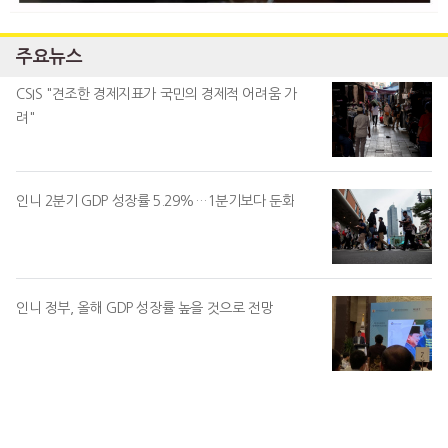
주요뉴스
CSIS "견조한 경제지표가 국민의 경제적 어려움 가
려"
인니 2분기 GDP 성장률 5.29%…1분기보다 둔화
인니 정부, 올해 GDP 성장률 높을 것으로 전망