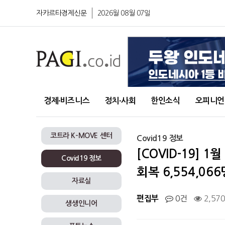
자카르타경제신문
2026월 08월 07일
경제∙비즈니스
정치∙사회
한인소식
오피니언
코트라 K-MOVE 센터
Covid19 정보
[COVID-19] 1
Covid19 정보
회복 6,554,066
자료실
0건
2,57
편집부
생생인니어