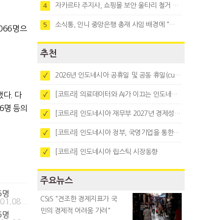
자카르타 주지사, 쇼핑몰 보안 울타리 철거 요청…"치안 문제없다"
4
소식통, 인니 중앙은행 총재 사임 배경에 “정부와 정책 갈등"
5
,066명으
추천
2026년 인도네시아 공휴일 및 공동 휴일(cuti bersama)
✓
다. 다
[코트라] 의료데이터와 AI가 이끄는 인도네시아 디지털 헬스케어 시장 트렌드
✓
6명 등의
[코트라] 인도네시아 재무부 2027년 경제성장 전망 및 목표 발표
✓
[코트라] 인도네시아 정부, 국영기업을 통한 석탄·팜유·합금철 수출 중앙집중화 추진
✓
%
[코트라] 인도네시아 립스틱 시장동향
✓
주요뉴스
5명
CSIS "견조한 경제지표가 국
.01.08
민의 경제적 어려움 가려"
6명