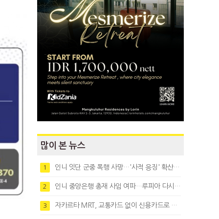
많이 본 뉴스
인니 잇단 군중 폭행 사망…'사적 응징' 확산에 법치 우려
1
인니 중앙은행 총재 사임 여파…루피아 다시 1만8천대로 약세
2
자카르타 MRT, 교통카드 없이 신용카드로 바로 탄다
3