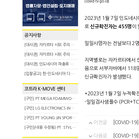
(covid19.go.id)
2023년 1월 7일 인도네시아
로
이
신규확진자는 455명
공지사항
일일사망자는 전날보다 2명
[대사관] 자카르타 시위 주의 안내(8.6)
[대사관] 자카르타 시위 주의 안내(8.3)
지역별로는 자카르타에서 신
[대사관] 인도네시아 파충류 불법 반출 주의 (7.29)
음으로 서부자바에서 118명
[입찰공고] 한-인도네시아 디지털융복합 탈 전시회
신규확진자가 발생했다.
코트라 K-MOVE 센터
*2023년 1월 7일 누적확진자
[구인] PT MEGA FOAMWORKS INDONESIA
-일일검사샘플수 (PCR+TCM
[구인] LG ELECTRONICS INDONESIA
[구인] PT YOUNG JIN SPORT INDONESIA
이전글
[COVID-1
[구인](내용 수정됨) PT. STYLE KOREAN INDONESIA (스타일 코리안 인도네시아)
다음글
[COVID-1