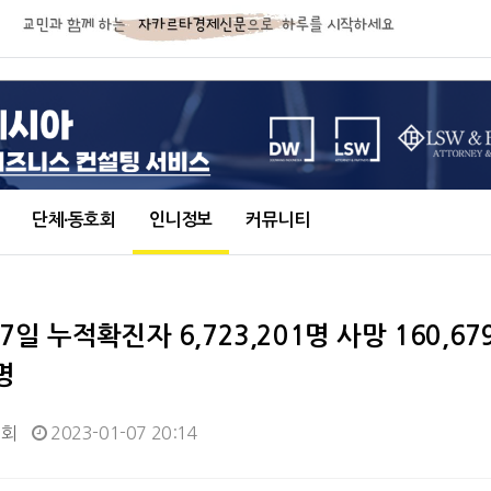
단체∙동호회
인니정보
커뮤니티
월 7일 누적확진자 6,723,201명 사망 160,67
명
0회
2023-01-07 20:14