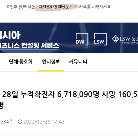
단체∙동호회
인니정보
커뮤니티
월 28일 누적확진자 6,718,090명 사망 160,
명
,634회
2022-12-28 17:42