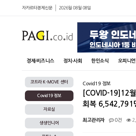
자카르타경제신문
2026월 08월 08일
경제∙비즈니스
정치∙사회
한인소식
오피니언
코트라 K-MOVE 센터
Covid19 정보
[COVID-19]12
Covid19 정보
회복 6,542,791
자료실
0건
2
최고관리자
생생인니어