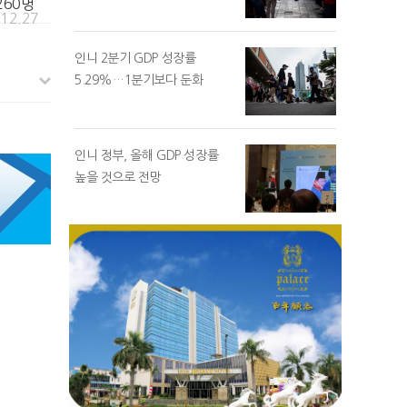
,260명
.12.27
인니 2분기 GDP 성장률
5.29%…1분기보다 둔화
인니 정부, 올해 GDP 성장률
높을 것으로 전망