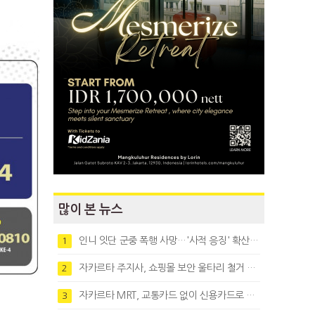
많이 본 뉴스
인니 잇단 군중 폭행 사망…'사적 응징' 확산에 법치 우려
1
자카르타 주지사, 쇼핑몰 보안 울타리 철거 요청…"치안 문제없다"
2
자카르타 MRT, 교통카드 없이 신용카드로 바로 탄다
3