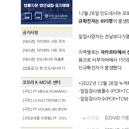
12월 28일 인도네시아 코로나
이 발생
규확진자는 695명
공지사항
일일사망자는 전날보다 5명
[대사관] 자카르타 시위 주의 안내(8.6)
[대사관] 자카르타 시위 주의 안내(8.3)
지역별로는
자카르타에서 신
[대사관] 인도네시아 파충류 불법 반출 주의 (7.29)
음으로 서부자바에서 155명
신규확진자가 발생했다.
[입찰공고] 한-인도네시아 디지털융복합 탈 전시회
코트라 K-MOVE 센터
*2022년 12월 28일 누적확
-일일검사샘플수 (PCR+TCM
[구인] PT MEGA FOAMWORKS INDONESIA
-일일검사자수(PCR+TCM+A
[구인] LG ELECTRONICS INDONESIA
[구인] PT YOUNG JIN SPORT INDONESIA
이전글
[COVID-1
[구인](내용 수정됨) PT. STYLE KOREAN INDONESIA (스타일 코리안 인도네시아)