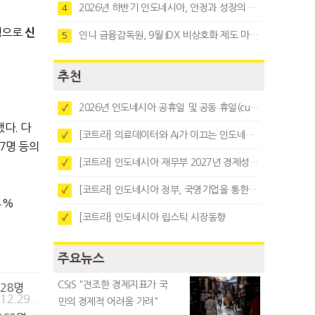
2026년 하반기 인도네시아, 안정과 성장의 시험대
4
1명으로
신
인니 금융감독원, 9월 IDX 비상호화 제도 마련…주식회사 전환 본격화
5
추천
2026년 인도네시아 공휴일 및 공동 휴일(cuti bersama)
✓
다. 다
[코트라] 의료데이터와 AI가 이끄는 인도네시아 디지털 헬스케어 시장 트렌드
✓
7명 등의
[코트라] 인도네시아 재무부 2027년 경제성장 전망 및 목표 발표
✓
[코트라] 인도네시아 정부, 국영기업을 통한 석탄·팜유·합금철 수출 중앙집중화 추진
✓
.4%
[코트라] 인도네시아 립스틱 시장동향
✓
주요뉴스
CSIS "견조한 경제지표가 국
228명
.12.29
민의 경제적 어려움 가려"