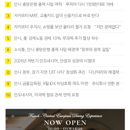
인니 중앙은행 총재 사임 여파…루피아 다시 1만8천대로 약세
2
자카르타 MRT, 교통카드 없이 신용카드로 바로 탄다
3
자카르타 주지사, 쇼핑몰 보안 울타리 철거 요청…"치안 문제없다"
4
인니, 美 강제노동 관세 10% 부과에 추가 협상 착수
5
소식통, 인니 중앙은행 총재 사임 배경에 “정부와 정책 갈등"
6
2026년 하반기 인도네시아, 안정과 성장의 시험대
7
인니 정부, 장기 지연 'LRT 시티' 정상화 추진…다난따라와 해결책 모색
8
인니 금융감독원, 9월 IDX 비상호화 제도 마련…주식회사 전환 본격화
9
인도네시아, 미국에 팜유 관세 면제 요청
10