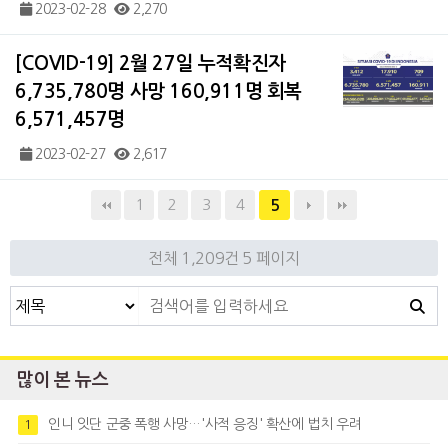
2023-02-28
2,270
[COVID-19] 2월 27일 누적확진자
6,735,780명 사망 160,911명 회복
6,571,457명
2023-02-27
2,617
1
2
3
4
5
전체 1,209건
5 페이지
많이 본 뉴스
인니 잇단 군중 폭행 사망…'사적 응징' 확산에 법치 우려
1