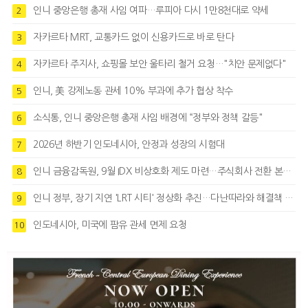
인니 중앙은행 총재 사임 여파…루피아 다시 1만8천대로 약세
2
자카르타 MRT, 교통카드 없이 신용카드로 바로 탄다
3
자카르타 주지사, 쇼핑몰 보안 울타리 철거 요청…"치안 문제없다"
4
인니, 美 강제노동 관세 10% 부과에 추가 협상 착수
5
소식통, 인니 중앙은행 총재 사임 배경에 “정부와 정책 갈등"
6
2026년 하반기 인도네시아, 안정과 성장의 시험대
7
인니 금융감독원, 9월 IDX 비상호화 제도 마련…주식회사 전환 본격화
8
인니 정부, 장기 지연 'LRT 시티' 정상화 추진…다난따라와 해결책 모색
9
인도네시아, 미국에 팜유 관세 면제 요청
10