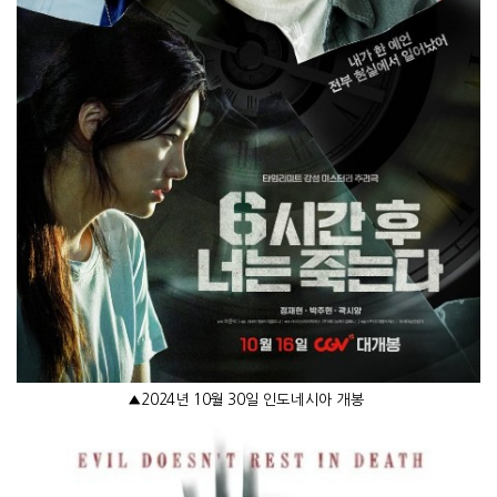
▲
2024
년
10
월
30
일 인도네시아 개봉