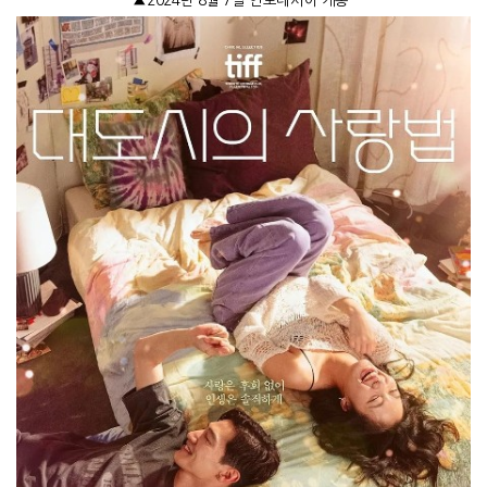
▲
2024
년
8
월
7
일 인도네시아 개봉