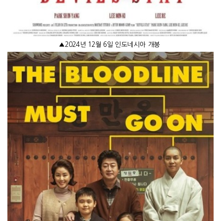
▲
2024
년
12
월
6
일 인도네시아 개봉