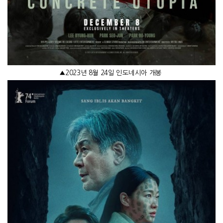
▲
2023
년
8
월
24
일 인도네시아 개봉