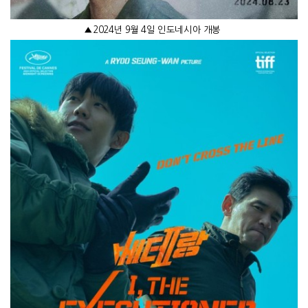
▲
2024
년
9
월
4
일 인도네시아 개봉