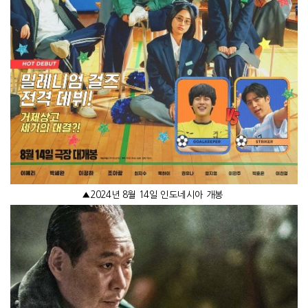
▲
2024
년
8
월
14
일 인도네시아 개봉