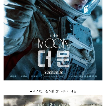
▲
2023
년
8
월
9
일 인도네시아 개봉