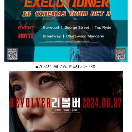
▲
2024
년
9
월
25
일 인도네시아 개봉