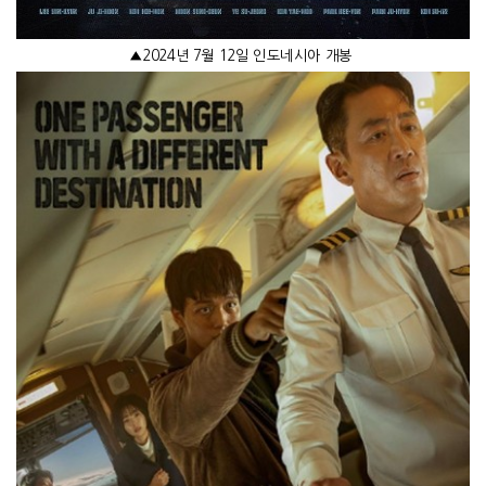
▲
2024
년
7
월
12
일 인도네시아 개봉