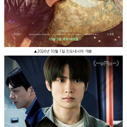
▲
2024
년
10
월
1
일 인도네시아 개봉