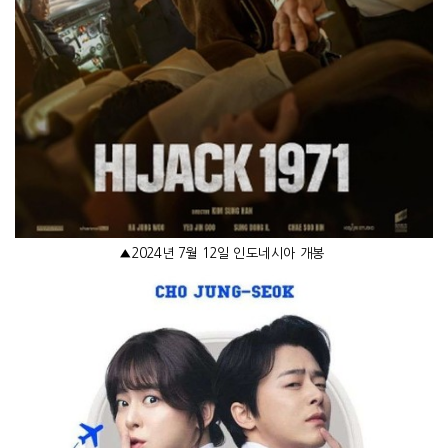
▲
2024
년
7
월
12
일 인도네시아 개봉