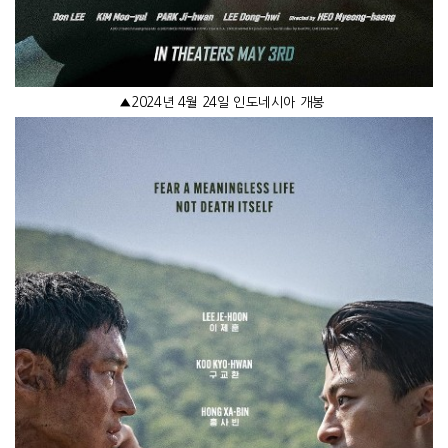
▲
2024
년
4
월
24
일 인도네시아 개봉