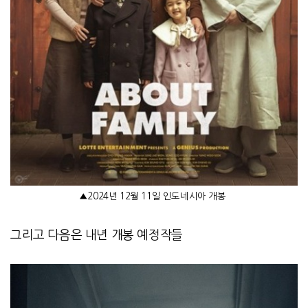
▲
2024
년
12
월
11
일 인도네시아 개봉
그리고 다음은 내년 개봉 예정작들