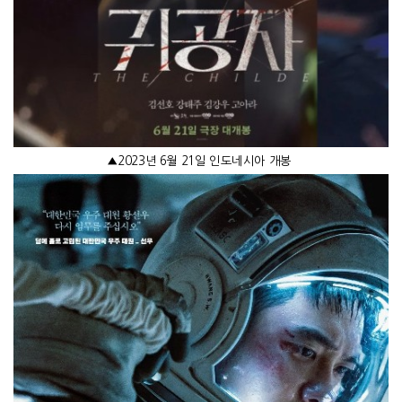
▲
2023
년
6
월
21
일 인도네시아 개봉