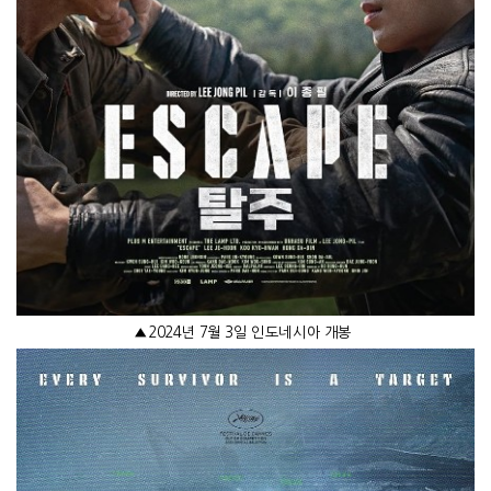
▲
2024
년
7
월
3
일 인도네시아 개봉