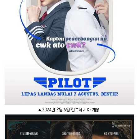
▲
2024
년
8
월
6
일 인도네시아 개봉