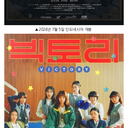
▲
2024
년
7
월
5
일 인도네시아 개봉