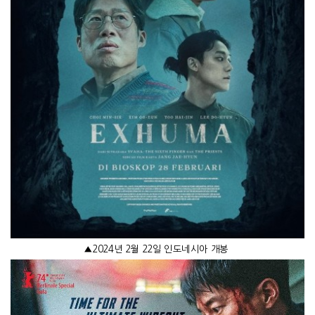
▲
2024
년
2
월
22
일 인도네시아 개봉