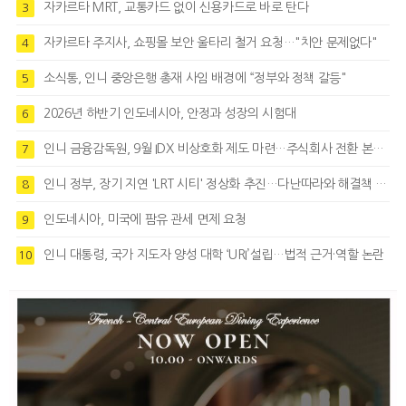
자카르타 MRT, 교통카드 없이 신용카드로 바로 탄다
3
자카르타 주지사, 쇼핑몰 보안 울타리 철거 요청…"치안 문제없다"
4
소식통, 인니 중앙은행 총재 사임 배경에 “정부와 정책 갈등"
5
2026년 하반기 인도네시아, 안정과 성장의 시험대
6
인니 금융감독원, 9월 IDX 비상호화 제도 마련…주식회사 전환 본격화
7
인니 정부, 장기 지연 'LRT 시티' 정상화 추진…다난따라와 해결책 모색
8
인도네시아, 미국에 팜유 관세 면제 요청
9
인니 대통령, 국가 지도자 양성 대학 ‘URI’설립…법적 근거·역할 논란
10