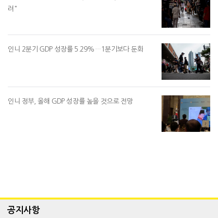
려"
인니 2분기 GDP 성장률 5.29%…1분기보다 둔화
인니 정부, 올해 GDP 성장률 높을 것으로 전망
공지사항