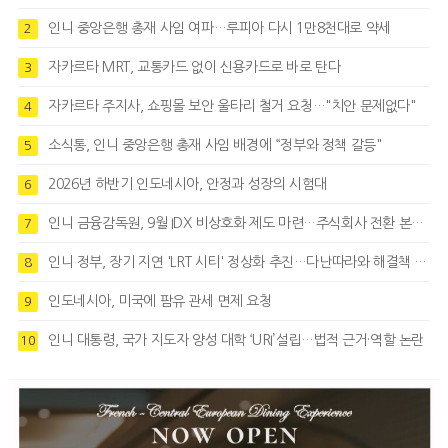
인니 중앙은행 총재 사임 여파…루피아 다시 1만8천대로 약세
2
자카르타 MRT, 교통카드 없이 신용카드로 바로 탄다
3
자카르타 주지사, 쇼핑몰 보안 울타리 철거 요청…"치안 문제없다"
4
소식통, 인니 중앙은행 총재 사임 배경에 “정부와 정책 갈등"
5
2026년 하반기 인도네시아, 안정과 성장의 시험대
6
인니 금융감독원, 9월 IDX 비상호화 제도 마련…주식회사 전환 본격화
7
인니 정부, 장기 지연 'LRT 시티' 정상화 추진…다난따라와 해결책 모색
8
인도네시아, 미국에 팜유 관세 면제 요청
9
인니 대통령, 국가 지도자 양성 대학 ‘URI’설립…법적 근거·역할 논란
10