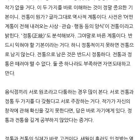
작가 없을 거다
.
이 두 가지를 바로 이해하는 것이 정말 중요한 기
본이니
.
전통이 뭔가
?
글자그대로 역사적 계통이다
.
사전은
‘
어떤
계통이 전해 내려오는 사상
·
관습
·
행동 등의 양식
’
이 전통이라고
밝힌다
. '
정통
(
正統
)'
도 분석해보자
.
그야말로 바른 계통이다
.
반
드시 익혀야 할 기본이라는 거다
.
하니 정통적이지 못하면 전통으
로 남지 않는다
.
전통으로 남은 것은 반드시 정통하다
.
전통과 정
통은 떼려야 뗄 수 없다
.
둘 중 하나라도 부족하면 자연도태하고
만다
.
음식점끼리 서로 원조라고 다툼하는 경우 많이 본다
.
서로 전통과
정통 두 가지를 다 갖췄다고 서로 주장하는 거다
.
작가가 자신의
창작에 관해 확신을 갖지 못한다면
,
답은 바로 자기에게 있다
.
정
통과 전통을 깊게 공부하지 않았다는 증거다
.
정통과 전통의 실체가 바로 고전이다
.
세월이 흘러도 인정받는 역