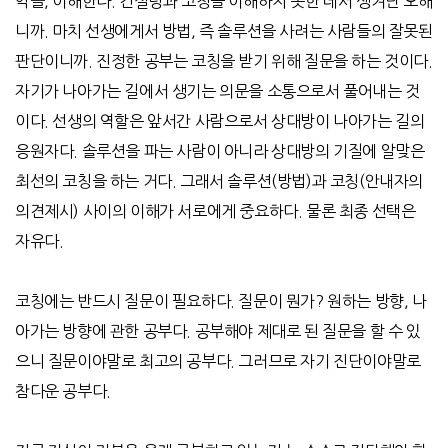
악플
,
이해한다
.
컨설팅과 코칭을 이해하지 못한 데서 생겨난 오해
니까
.
마치 선생에게서 방법
,
즉 솔루션을 사려는 사람들의 잘못된
판단이니까
.
진정한 공부는 코칭을 받기 위해 질문을 하는 것이다
.
자기가 나아가는 길에서 생기는 의문을 소통으로서 풀어내는 것
이다
.
선생의 역할은 앞서간 사람으로서 상대방이 나아가는 길의
응원자다
.
솔루션을 파는 사람이 아니라 상대방의 기질에 알맞은
최선의 코칭을 하는 거다
.
그래서 솔루션
(
방법
)
과 코칭
(
안내자의
의견제시
)
사이의 이해가 서로에게 중요하다
.
물론 최종 선택은
자유다
.
코칭에는 반드시 질문이 필요하다
.
질문이 뭔가
?
원하는 방향
,
나
아가는 방향에 관한 공부다
.
공부해야 제대로 된 질문을 할 수 있
으니 질문이야말로 최고의 공부다
.
그러므로 자기 진단이야말로
참다운 공부다
.