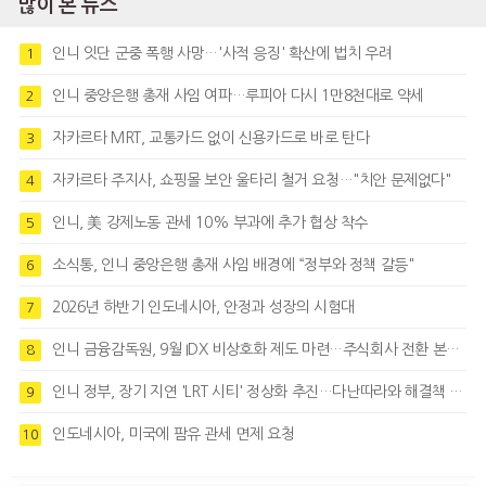
많이 본 뉴스
인니 잇단 군중 폭행 사망…'사적 응징' 확산에 법치 우려
1
인니 중앙은행 총재 사임 여파…루피아 다시 1만8천대로 약세
2
자카르타 MRT, 교통카드 없이 신용카드로 바로 탄다
3
자카르타 주지사, 쇼핑몰 보안 울타리 철거 요청…"치안 문제없다"
4
인니, 美 강제노동 관세 10% 부과에 추가 협상 착수
5
소식통, 인니 중앙은행 총재 사임 배경에 “정부와 정책 갈등"
6
2026년 하반기 인도네시아, 안정과 성장의 시험대
7
인니 금융감독원, 9월 IDX 비상호화 제도 마련…주식회사 전환 본격화
8
인니 정부, 장기 지연 'LRT 시티' 정상화 추진…다난따라와 해결책 모색
9
인도네시아, 미국에 팜유 관세 면제 요청
10