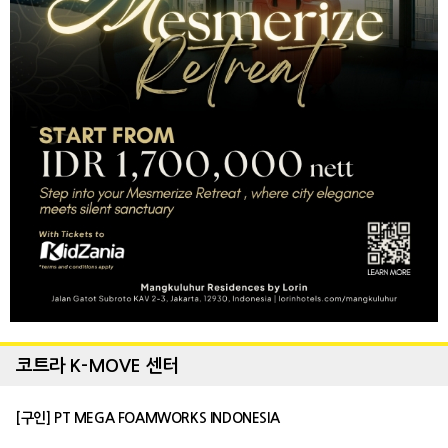
코트라 K-MOVE 센터
[구인] PT MEGA FOAMWORKS INDONESIA