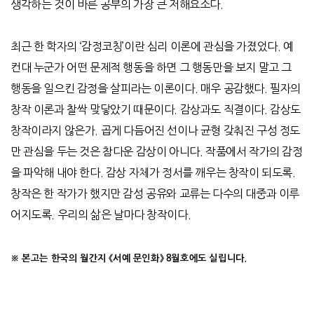
생각하는 것이 바른 공부의 가장 큰 저해요소다
.
최근 한 학자의
‘
감정코칭
’
이란 심리 이론에 관심을 가졌었다
.
예
컨대 누군가 어떤 문제적 행동을 하면 그 행동만을 보지 말고 그
행동을 일으킨 감정을 살피라는 이론이다
.
매우 공감했다
.
필자의
창작 이론과 찰싹 맞닿았기 때문이다
.
감상과도 직결이다
.
감상도
창작이라지 않은가
.
곱게 다듬어진 선이나 균형 갖춰진 구성 정도
만 관심을 두는 것은 참다운 감상이 아니다
.
작품에서 작가의 감정
을 파악해 내야 한다
.
감상 자체가 정서를 깨우는 창작이 되도록
.
창작은 한 작가가 했지만 감성 공유와 교류는 다수의 대중과 이루
어지도록
.
우리의 삶은 날마다 창작이다
.
※ 본고는 한국의 월간지 《서예 문인화》
8
월호에도 실립니다
.