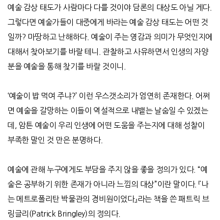
예술 감상 태도가 사람마다 다를 것이야 담론의 대상도 아닐 게다.
그렇다면 예술가들이 대중에게 바라는 예술 감상 태도는 어떤 것
일까? 마땅하고 난해하다. 예술이 주는 영감과 의미가 무엇인지에
대해서 찾아보기를 바랄 테니. 관찰하고 사유하면서 인생의 자양
분을 예술을 통해 찾기를 바랄 것이니.
‘
예술이 밥 먹여 주냐
?’
이런 우스갯소리가 엄연히 존재한다
.
어쩌
면 예술을 갈망하는 이들이 역설적으로 내뱉는 날숨일 수 있겠는
데
,
암튼 예술이 우리 인생에 어떤 도움을 주는지에 대해 성찰이
부족한 말인 것 만은 분명하다
.
예술에 관해 누구에게도 부담을 주지 않을 좋을 정의가 있다
. “
예
술은 공부하기 위한 존재가 아니라 느낌의 대상
”
이란 말이다
.
『나
는 메트로폴리탄 박물관의 경비원이었다』라는 책을 쓴 패트릭 브
링글리
(Patrick Bringley)
의 정의다
.