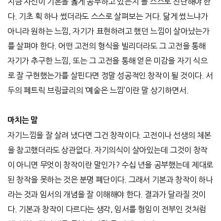
지금 자신이 기본을 옳게 공부하고 있는지 늘 스스로 진단해야 한
다
.
기초 획 하나 썼더라도 스스로 살펴보는 거다
.
닮게 썼느냐가
아니라 원하는 느낌
,
자기가 표현하려고 했던 느낌이 살아났는가
를 살펴야 한다
.
어떤 고전의 형식을 빌리더라도 그 고전을 통해
자기가 추구한 느낌
,
또는 그 고전을 통해 얻은 미감을 자기 식으
로 잘 구현했는가를 살핀다면 정말 성공적인 창작이 될 것이다
.
서
두의 페트릭 브링글리의
‘
예술은 느낌
’
이란 말 상기하면서
.
마치는 말
자기느낌을 잘 살려 냈다면 그건 창작이다
.
고전이나 선생의 체본
을 참고했더라도 상관없다
.
자기의식이 살아있는데 그것이 창작
이 아니면 무엇이 창작이란 말인가
?
수십 년을 공부했는데 제대로
된 창작을 못하는 것은 분명 폐단이다
.
그래서 기본과 창작이 하나
라는 것과 임서의 개념을 잘 이해해야 한다
.
결과가 달라질 것이
다
.
기본과 창작이 다르다는 생각
,
임서를 형임이 전부인 것처럼