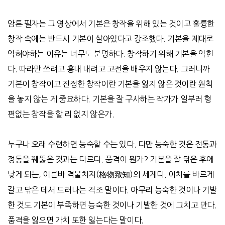
암튼 필자는 그 영상에서 기본은 창작을 위해 있는 것이고 훌륭한
창작 속에는 반드시 기본이 살아있다고 강조했다
.
기본을 제대로
익혀야하는 이유는 너무도 분명하다
.
창작하기 위해 기본을 익힌
다
.
따라만 쓰려고 흉내 내려고 고전을 배우지 않는다
.
그러니까
기본이 창작이고 진정한 창작이란 기본을 잃지 않은 것이란 원칙
을 놓지 않는 게 중요하다
.
기본을 잘 구사하는 작가가 일부러 형
편없는 창작을 할 리 없지 않은가
.
누구나 오래 수련하면 능숙할 수는 있다
.
다만 능숙한 것은 전통과
정통을 꿰뚫은 것과는 다르다
.
품격이 뭔가
?
기본을 잘 닦은 후에
닿게 되는
,
이른바 격물치지
(
格物致知
)
의 세계다
.
이치를 바르게
갈고 닦은 데서 드러나는 격조 말이다
.
아무리 능숙한 것이나 기발
한 것도 기본이 부족하면 능숙한 것이나 기발한 것에 그치고 만다
.
품격을 잃으면 가치 또한 잃는다는 말이다
.