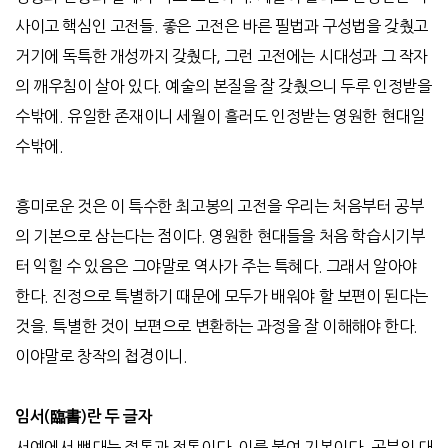
사이고 핵심인 고전들
.
좋은 고전은 바른 필법과 구성법을 갖췄고
거기에 독특한 개성까지 갖췄다
,
그런 고전에는 시대성과 그 작자
의 깨우침이 살아 있다
.
예술의 본질을 잘 갖췄으니 두루 인정받을
수밖에
.
유일한 존재이니 세월이 흘러도 인정받는 영원한 현대일
수밖에
.
흥미로운 것은 이 특수한 최고봉의 고전을 우리는 처음부터 공부
의 기본으로 삼는다는 점이다
.
영원한 현대들을 처음 학습시기부
터 익힐 수 있음은 그야말로 역사가 주는 특혜다
.
그래서 알아야
한다
.
진정으로 특별하기 때문에 모두가 배워야 할 보편이 된다는
것을
.
특별한 것이 보편으로 변환하는 과정을 잘 이해해야 한다
.
이야말로 창작의 첩경이니
.
임서
(
臨書
)
란 두 글자
서예에서 뼈대는 정통과 전통이다
.
이름 붙여 기본이다
.
공부의 대