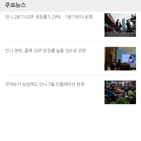
주요뉴스
인니 2분기 GDP 성장률 5.29%…1분기보다 둔화
인니 정부, 올해 GDP 성장률 높을 것으로 전망
국제유가 상승에도 인니 7월 인플레이션 완화