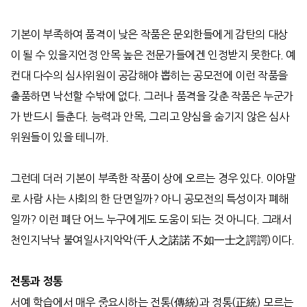
기본이 부족하여 품격이 낮은 작품은 문외한들에게 감탄의 대상
이 될 수 있을지언정 안목 높은 전문가들에겐 인정받지 못한다
.
예
컨대 다수의 심사위원이 공감해야 뽑히는 공모전에 이런 작품을
출품하면 낙선할 수밖에 없다
.
그러나 품격을 갖춘 작품은 누군가
가 반드시 들춘다
.
능력과 안목
,
그리고 양심을 숨기지 않은 심사
위원들이 있을 테니까
.
그런데 더러 기본이 부족한 작품이 상에 오르는 경우 있다
.
이야말
로 사람 사는 사회의 한 단면일까
?
아니 공모전의 특성이자 폐해
일까
?
이런 폐단 어느 누구에게도 도움이 되는 것 아니다
.
그래서
천인지낙낙 불여일사지악악
(
千人之諾諾
不如一士之諤諤
)
이다
.
전통과 정통
서예 학습에서 매우 중요시하는 전통
(
傳統
)
과 정통
(
正統
)
모르는