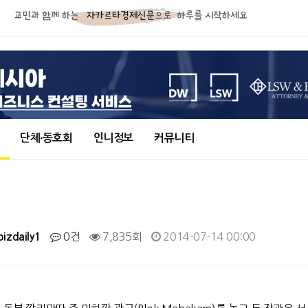
단체∙동호회
인니정보
커뮤니티
0건
7,835회
2014-07-14 00:00
bizdaily1