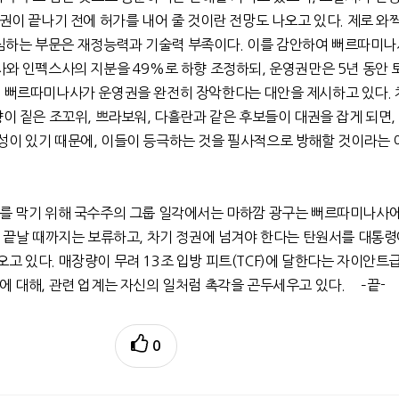
정권이 끝나기 전에 허가를 내어 줄 것이란 전망도 나오고 있다. 제로 와
하는 부문은 재정능력과 기술력 부족이다. 이를 감안하여 뻐르따미나
사와 인펙스사의 지분을 49%로 하향 조정하되, 운영권만은 5년 동안
터 뻐르따미나사가 운영권을 완전히 장악한다는 대안을 제시하고 있다. 
향이 짙은 조꼬위, 쁘라보워, 다흘란과 같은 후보들이 대권을 잡게 되면,
성이 있기 때문에, 이들이 등극하는 것을 필사적으로 방해할 것이라는
보를 막기 위해 국수주의 그룹 일각에서는 마하깜 광구는 뻐르따미나사
이 끝날 때까지는 보류하고, 차기 정권에 넘겨야 한다는 탄원서를 대통령
고 있다. 매장량이 무려 13조 입방 피트(TCF)에 달한다는 자이안트
에 대해, 관련 업계는 자신의 일처럼 촉각을 곤두세우고 있다. –끝-
0