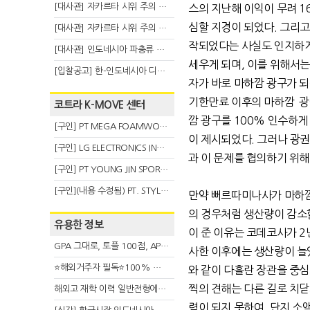
[대사관] 자카르타 시위 주의 안내(8.6)
스의 지난해 이익이 무려 1
심할 지경이 되었다. 그리
[대사관] 자카르타 시위 주의 안내(8.3)
작되었다는 사실도 인지하게
[대사관] 인도네시아 파충류 불법 반출 주의 (7.29)
세우게 되며, 이를 위해서는
[입찰공고] 한-인도네시아 디지털융복합 탈 전시회
자가 바로 마하깜 광구가 되
기한만료 이후의 마하깜 광
코트라 K-MOVE 센터
깜 광구를 100% 인수하게 
[구인] PT MEGA FOAMWORKS INDONESIA
이 제시되었다. 그러나 광
[구인] LG ELECTRONICS INDONESIA
과 이 문제를 협의하기 위해
[구인] PT YOUNG JIN SPORT INDONESIA
[구인](내용 수정됨) PT. STYLE KOREAN INDONESIA (스타일 코리안 인도네시아)
만약 뻐르따미나사가 마하깜
의 경우처럼 생산량이 감소
유용한 정보
이 준 이유는 코데코사가 
GPA 그대로, 토플 100점, AP 막막 — 원인은 하나입니다
사한 이후에는 생산량이 늘
⭐해외거주자 필독⭐100% 온라인 마지막 한국어교원 2급 추가모집 (~8/2)
와 같이 다흘란 장관을 중심
찍의 견해는 다른 길로 치닫
해외고 재학 이력 일반전형에서 분명한 입시 강점 살리는 전략
력이 되지 못하여, 단지 소