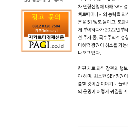
[신간] 황금시장 인도네시아 슈퍼리치의 성공 수업
차 연장신청에 대해 SBY 
뻐르따미나사의 능력을 의심
분을 51%로 늘이고, 토탈
게 부여하다가 2022년부
선 주자 중, 국수주의적 성
마하깜 광권이 취소될 가능
나오고 있다.
한편 제로 와찍 장관의 행
야 하며, 최소한 SBY정권
출할 것이란 이야기도 들려오
의 운명이 어떻게 귀결될 지