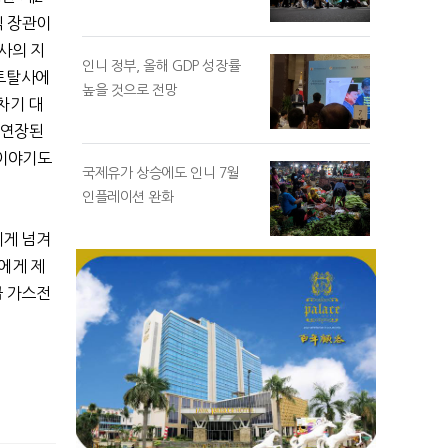
찍 장관이
사의 지
인니 정부, 올해 GDP 성장률
 토탈사에
높을 것으로 전망
차기 대
 연장된
 이야기도
국제유가 상승에도 인니 7월
인플레이션 완화
에게 넘겨
에게 제
급 가스전