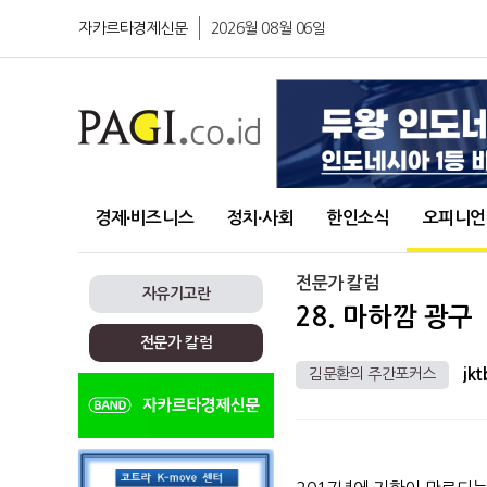
자카르타경제신문
2026월 08월 06일
경제∙비즈니스
정치∙사회
한인소식
오피니언
전문가 칼럼
자유기고란
28. 마하깜 광구
전문가 칼럼
김문환의 주간포커스
jkt