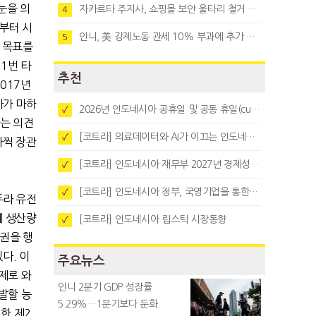
눈을 의
자카르타 주지사, 쇼핑몰 보안 울타리 철거 요청…"치안 문제없다"
4
부터 시
인니, 美 강제노동 관세 10% 부과에 추가 협상 착수
5
 목표를
1번 타
추천
017년
사가 마하
2026년 인도네시아 공휴일 및 공동 휴일(cuti bersama)
✓
다는 의견
[코트라] 의료데이터와 AI가 이끄는 인도네시아 디지털 헬스케어 시장 트렌드
✓
와찍 장관
[코트라] 인도네시아 재무부 2027년 경제성장 전망 및 목표 발표
✓
[코트라] 인도네시아 정부, 국영기업을 통한 석탄·팜유·합금철 수출 중앙집중화 추진
✓
두라 유전
에 생산량
[코트라] 인도네시아 립스틱 시장동향
✓
권을 행
다. 이
주요뉴스
제로 와
인니 2분기 GDP 성장률
발할 능
5.29%…1분기보다 둔화
한 제2