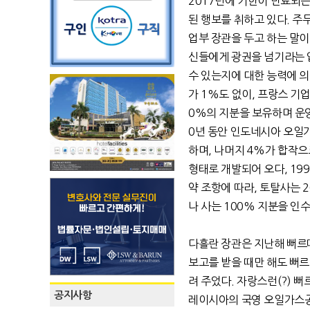
2017년에 기한이 만료되는 
된 행보를 취하고 있다. 
업부 장관을 두고 하는 말
신들에게 광권을 넘기라는 
수 있는지에 대한 능력에 의
가 1%도 없이, 프랑스 기업인
0%의 지분을 보유하며 운영
0년 동안 인도네시아 오일
하며, 나머지 4%가 합작으
형태로 개발되어 오다, 19
약 조항에 따라, 토탈사는 
나 사는 100% 지분을 인
다흘란 장관은 지난해 뻐르따
보고를 받을 때만 해도 뻐
려 주었다. 자랑스런(?) 
공지사항
레이시아의 국영 오일가스공사