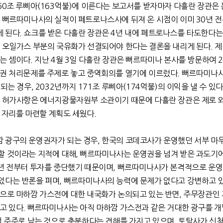
60조 루삐아(163억불)에 이른다는 보고서를 받자마자 다흘란 장관은 
고 뻐르따미나사의 실적이 페트로나스사에 뒤져 온 시점이 이미 30년 전
 된다. 쇼크를 받은 다흘란 장관은 4년 내에 페트로나스를 타도한다는
 오일가스 부분의 국유화가 선결되어야 한다는 결론을 내리게 된다. 제 
는 셈이다. 지난 4월 3일 다흘란 장관은 뻐르따미나 본사를 방문하여 2
권 처리문제를 주제로 놓고 중역회의를 열기에 이르렀다. 뻐르따미나
되는 경우, 2032년까지 171조 루삐아(174억불)의 이익을 낼 수 있
권 허가사항은 에너지광물자원부 소관이기 때문에 다흘란 장관은 제로 
 자리를 마련할 계획도 세웠다.
 광구의 운영권자가 되는 경우, 한국의 코데코사가 운영했던 서부 마
할 것이라는 지적에 대해, 뻐르따미나사는 운영권을 넘겨 받은 과도기
2년 전부터 투자를 중단했기 때문이며, 뻐르따미나사가 본격적으로 운영
었다는 반론을 펴며, 뻐르따미나사의 능력에 문제가 없다고 강변하고 있
으로 마하깜 가스전에 대한 내국화가 논의되고 있는 반면, 주무장관인 
고 있다. 뻐르따미나사는 아직 마하깜 가스전과 같은 거대한 광구를 개
액 주주로 남는 것으로 충분하다는 견해를 가지고 있으며, 토탈사가 신청