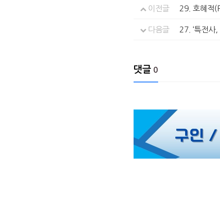
이전글
29. 호혜적(R
다음글
27. ‘특전사
댓글
0