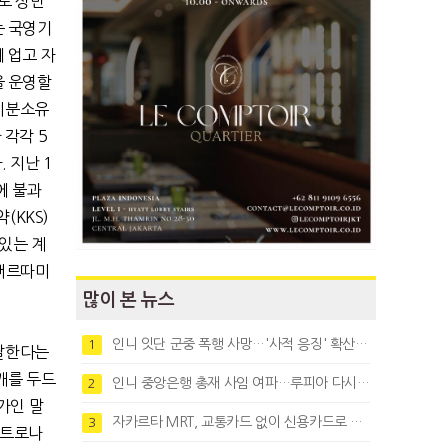
서로 상반
는 국영기
 업고 자
을 운영할
 지분소유
 각각 5
 지난 1
에 불과
(KKS)
어있는 계
 뻐르따미
많이 본 뉴스
인니 잇단 군중 폭행 사망…'사적 응징' 확산에 법치 우려
1
 달한다는
깨를 두드
인니 중앙은행 총재 사임 여파…루피아 다시 1만8천대로 약세
2
가인 말
자카르타 MRT, 교통카드 없이 신용카드로 바로 탄다
3
페트로나