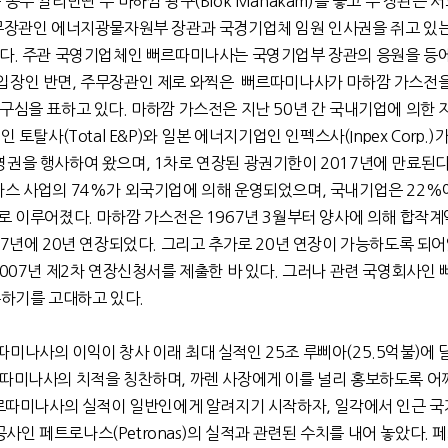
동부 깔리만딴 주 마하깜 광구(Blok Mahakam)를 놓고 두 장관은 
주무장관인 에너지광물자원부 장관과 국경기업체 임원 인사권을 쥐고 있
이다. 주관 국영기업체인 뻐르따미나사는 국영기업부 장관의 응원을 등에
입장인 반면, 주무장관인 제로 와찍은 뻐르따미나사가 마하깜 가스전
구심을 표하고 있다. 마하깜 가스전은 지난 50년 간 국내기업에 의한
 토탈사(Total E&P)와 일본 에너지기업인 인펙스사(Inpex Corp.)가
권을 행사하여 왔으며, 1차로 연장된 광권기한이 2017년에 만료된다.
가스 사업의 74%가 외국기업에 의해 운영되었으며, 국내기업은 22%
로 이루어졌다. 마하깜 가스전은 1967년 3월부터 양사에 의해 합작계약
97년에 20년 연장되었다. 그리고 추가로 20년 연장이 가능하도록 되
2007년 제2차 연장신청서를 제출한 바 있다. 그러나 관련 국영회사인
수하기를 고대하고 있다.
미나사의 이익이 창사 이래 최대 실적인 25조 루삐아(25.5억불)에
르따미나사의 치적을 칭찬하며, 까렌 사장에게 이를 널리 홍보하도록 어
뻐르따미나사의 실적이 일반인에게 알려지기 시작하자, 일각에서 인근 국
인 페트로나스(Petronas)의 실적과 관련된 수치를 내어 놓았다. 