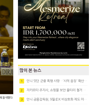
많이 본 뉴스
인니 잇단 군중 폭행 사망…'사적 응징' 확산에 법치 우려
1
자카르타 주지사, 쇼핑몰 보안 울타리 철거 요청…"치안 문제없다"
2
에 참석했다.
인니 금융감독원, 9월 IDX 비상호화 제도 마련…주식회사 전환 본격화
3