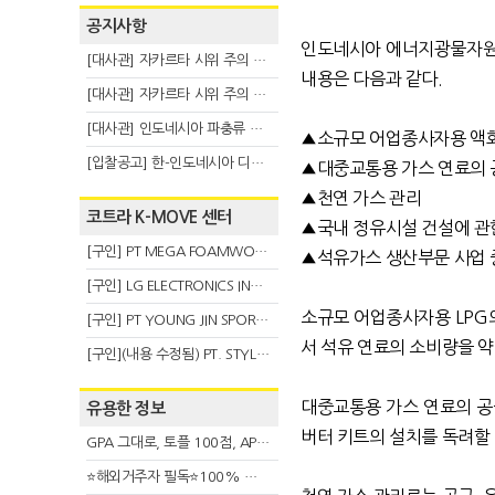
공지사항
인도네시아 에너지광물자원부
[대사관] 자카르타 시위 주의 안내(8.6)
내용은 다음과 같다.
[대사관] 자카르타 시위 주의 안내(8.3)
[대사관] 인도네시아 파충류 불법 반출 주의 (7.29)
▲소규모 어업종사자용 액화
[입찰공고] 한-인도네시아 디지털융복합 탈 전시회
▲대중교통용 가스 연료의 
▲천연 가스 관리
코트라 K-MOVE 센터
▲국내 정유시설 건설에 관
[구인] PT MEGA FOAMWORKS INDONESIA
▲석유가스 생산부문 사업 
[구인] LG ELECTRONICS INDONESIA
소규모 어업종사자용 LPG
[구인] PT YOUNG JIN SPORT INDONESIA
서 석유 연료의 소비량을 약
[구인](내용 수정됨) PT. STYLE KOREAN INDONESIA (스타일 코리안 인도네시아)
대중교통용 가스 연료의 공
유용한 정보
버터 키트의 설치를 독려할
GPA 그대로, 토플 100점, AP 막막 — 원인은 하나입니다
⭐해외거주자 필독⭐100% 온라인 마지막 한국어교원 2급 추가모집 (~8/2)