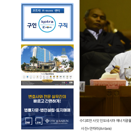
수디르만 사잇 인도네시아 에너지광물자원
사진=안따라(Antara)