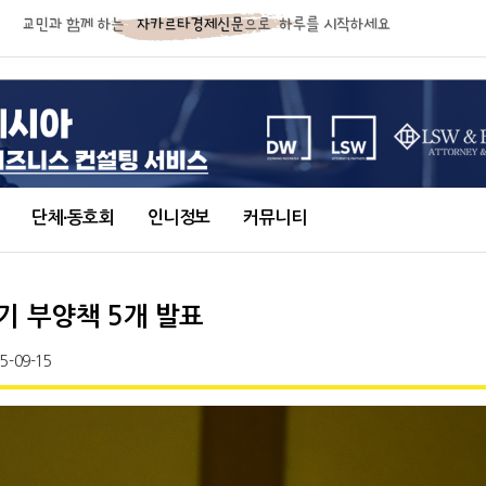
단체∙동호회
인니정보
커뮤니티
기 부양책 5개 발표
5-09-15