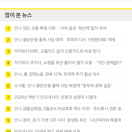
많이 본 뉴스
인니 잇단 군중 폭행 사망…'사적 응징' 확산에 법치 우려
1
인니 중앙은행 총재 사임 여파…루피아 다시 1만8천대로 약세
2
자카르타 MRT, 교통카드 없이 신용카드로 바로 탄다
3
자카르타 주지사, 쇼핑몰 보안 울타리 철거 요청…"치안 문제없다"
4
인니, 美 강제노동 관세 10% 부과에 추가 협상 착수
5
소식통, 인니 중앙은행 총재 사임 배경에 “정부와 정책 갈등"
6
2026년 하반기 인도네시아, 안정과 성장의 시험대
7
인니 금융감독원, 9월 IDX 비상호화 제도 마련…주식회사 전환 본격화
8
인니 정부, 장기 지연 'LRT 시티' 정상화 추진…다난따라와 해결책 모색
9
인도네시아, 미국에 팜유 관세 면제 요청
10