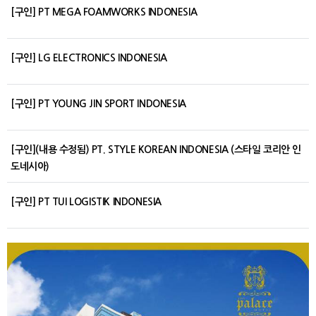
[구인] PT MEGA FOAMWORKS INDONESIA
[구인] LG ELECTRONICS INDONESIA
[구인] PT YOUNG JIN SPORT INDONESIA
[구인](내용 수정됨) PT. STYLE KOREAN INDONESIA (스타일 코리안 인
도네시아)
[구인] PT TUI LOGISTIK INDONESIA