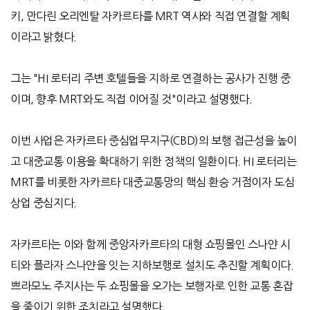
키
,
만다린 오리엔탈 자카르타를
MRT
역사와 직접 연결할 계획
이라고 밝혔다
.
그는
"HI
로터리 주변 호텔들을 지하로 연결하는 공사가 진행 중
이며
,
향후
MRT
와도 직접 이어질 것
"
이라고 설명했다
.
이번 사업은 자카르타 중심업무지구
(CBD)
의 보행 접근성을 높이
고 대중교통 이용을 확대하기 위한 정책의 일환이다
. HI
로터리는
MRT
를 비롯한 자카르타 대중교통망의 핵심 환승 거점이자 도심
상업 중심지다
.
자카르타는 이와 함께 중앙자카르타의 대형 쇼핑몰인 스나얀 시
티와 플라자 스나얀을 잇는 지하보행로 설치도 추진할 계획이다
.
쁘라모노 주지사는 두 쇼핑몰을 오가는 보행자로 인한 교통 혼잡
을 줄이기 위한 조치라고 설명했다
.