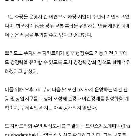
그는 쇼핑몰 운영사 간 이견으로 해당 사업이 수년째 지연되고 있
다며
,
협조하지 않을 경우 교통 혼잡을 유발하는 만큼 개발업체에
더 높은 세금을 부과할 수도 있다고 경고했다
.
쁘라모노 주지사는 자카르타가 향후 행정수도 기능 이전 이후에
도 경쟁력을 유지할 수 있도록 도시 경쟁력 강화 정책도 함께 추진
하겠다고 밝혔다
.
이를 위해 오후
5
시부터 다음 날 오전
5
시까지 운영하는 야간 관
광 및 상업지구를 도심에 조성해 관광과 야간경제를 활성화할 계
획이며
,
구체적인 위치는 아직 공개되지 않았다
.
또 자카르타와 주변 위성도시를 연결하는 트란스자보데따벡(Tra
nsjabodetabek) 광역버스 노선도 확대하고 있다. 그는 보고르-