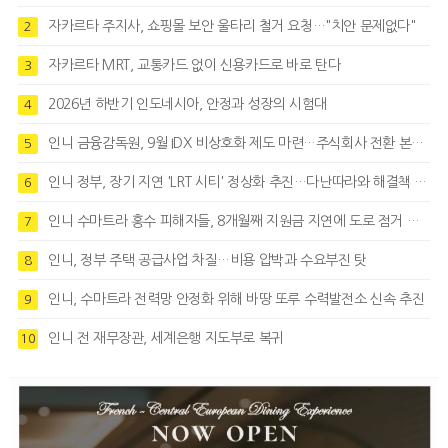
자카르타 주지사, 쇼핑몰 보안 울타리 철거 요청…"치안 문제없다"
2
자카르타 MRT, 교통카드 없이 신용카드로 바로 탄다
3
2026년 하반기 인도네시아, 안정과 성장의 시험대
4
인니 금융감독원, 9월 IDX 비상호화 제도 마련…주식회사 전환 본격화
5
인니 정부, 장기 지연 'LRT 시티' 정상화 추진…다난따라와 해결책 모색
6
인니 수마트라 홍수 피해자들, 8개월째 지원금 지연에 도로 점거 시위
7
인니, 정부 주택 공급사업 차질…비용 압박과 수요부진 탓
8
인니, 수마트라 전력망 안정화 위해 바땅 또루 수력발전소 신속 추진
9
인니 전 재무장관, 세계은행 지도부로 복귀
10