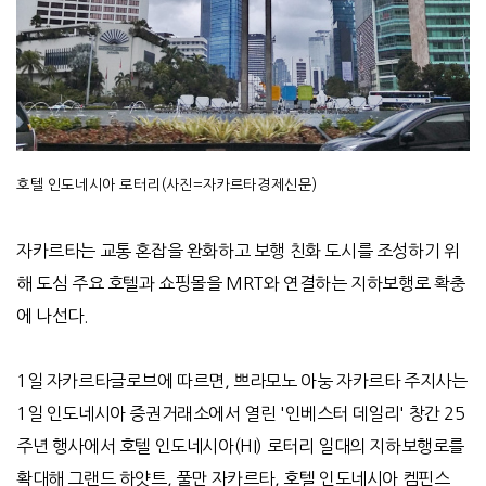
호텔 인도네시아 로터리(사진=자카르타경제신문)
자카르타는 교통 혼잡을 완화하고 보행 친화 도시를 조성하기 위
해 도심 주요 호텔과 쇼핑몰을
MRT
와 연결하는 지하보행로 확충
에 나선다
.
1
일 자카르타글로브에 따르면
,
쁘라모노 아눙 자카르타 주지사는
1
일 인도네시아 증권거래소에서 열린
'
인베스터 데일리
'
창간
25
주년 행사에서 호텔 인도네시아
(HI)
로터리 일대의 지하보행로를
확대해 그랜드 하얏트
,
풀만 자카르타
,
호텔 인도네시아 켐핀스