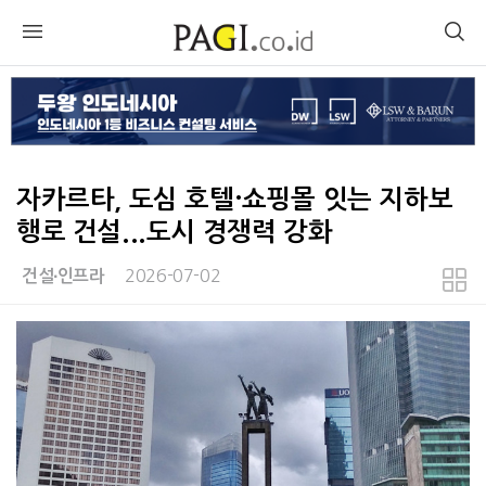
자카르타, 도심 호텔·쇼핑몰 잇는 지하보
행로 건설...도시 경쟁력 강화
2026-07-02
건설∙인프라
본문