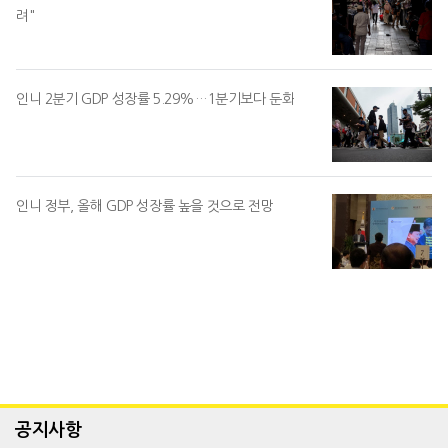
려"
인니 2분기 GDP 성장률 5.29%…1분기보다 둔화
인니 정부, 올해 GDP 성장률 높을 것으로 전망
공지사항