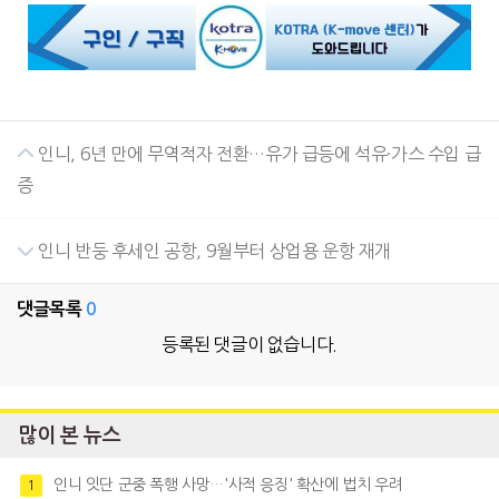
인니, 6년 만에 무역적자 전환…유가 급등에 석유·가스 수입 급
증
인니 반둥 후세인 공항, 9월부터 상업용 운항 재개
댓글목록
0
등록된 댓글이 없습니다.
많이 본 뉴스
인니 잇단 군중 폭행 사망…'사적 응징' 확산에 법치 우려
1