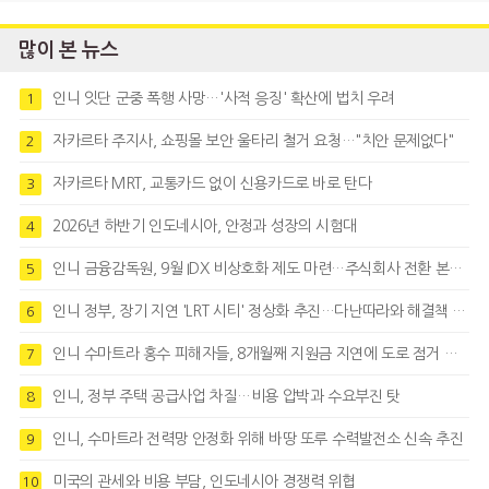
많이 본 뉴스
인니 잇단 군중 폭행 사망…'사적 응징' 확산에 법치 우려
1
자카르타 주지사, 쇼핑몰 보안 울타리 철거 요청…"치안 문제없다"
2
자카르타 MRT, 교통카드 없이 신용카드로 바로 탄다
3
2026년 하반기 인도네시아, 안정과 성장의 시험대
4
인니 금융감독원, 9월 IDX 비상호화 제도 마련…주식회사 전환 본격화
5
인니 정부, 장기 지연 'LRT 시티' 정상화 추진…다난따라와 해결책 모색
6
인니 수마트라 홍수 피해자들, 8개월째 지원금 지연에 도로 점거 시위
7
인니, 정부 주택 공급사업 차질…비용 압박과 수요부진 탓
8
인니, 수마트라 전력망 안정화 위해 바땅 또루 수력발전소 신속 추진
9
미국의 관세와 비용 부담, 인도네시아 경쟁력 위협
10