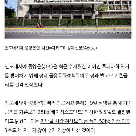
인도네시아 중앙은행(사진=자카르타경제신문/Aditya)
인도네시아 중앙은행
(BI)
은 최근 수개월간 이어진 루피아화 약세
를 방어하기 위해 정례 금융통화정책회의 일정과 별도로 기준금
리를 전격 인상했다
.
인도네시아 중앙은행 뻬리 와르지요 총재는
9
일 성명을 통해 기준
금리를 기존보다
25bp(
베이시스포인트
)
인상한
5.5%
로 결정했
다고 밝혔다
.
이는
지난달 시장 예상보다 큰 폭인
50bp
인상 이후
3
주도 채 지나지 않아 추가 인상에 나선 것이다
.