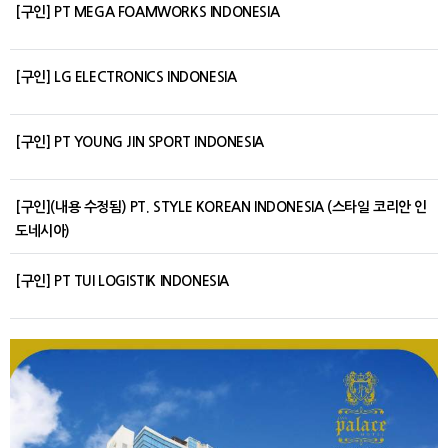
[구인] PT MEGA FOAMWORKS INDONESIA
[구인] LG ELECTRONICS INDONESIA
[구인] PT YOUNG JIN SPORT INDONESIA
[구인](내용 수정됨) PT. STYLE KOREAN INDONESIA (스타일 코리안 인
도네시아)
[구인] PT TUI LOGISTIK INDONESIA