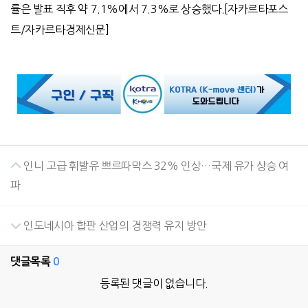
률은 발표 직후 약
7.1%
에서
7.3%
로 상승했다
.[
자카르타포스
트
/
자카르타경제신문
]
인니 고급 휘발유 쁘르따막스 32% 인상…국제 유가 상승 여
파
인도네시아 합판 산업의 경쟁력 유지 방안
댓글목록
0
등록된 댓글이 없습니다.