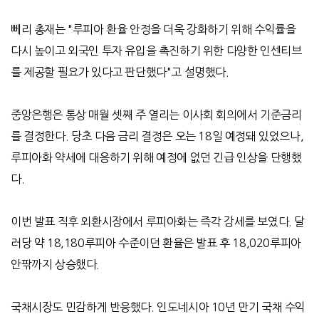
뻬리 총재는
"
루피아 환율 안정을 더욱 강화하기 위해 수익률을
다시 높이고 외국인 투자 유입을 촉진하기 위한 다양한 인센티브
를 제공할 필요가 있다고 판단했다
"
고 설명했다
.
중앙은행은 통상 매월 셋째 주 열리는 이사회 회의에서 기준금리
를 결정한다
.
당초 다음 금리 결정은 오는
18
일 예정돼 있었으나
,
루피아화 약세에 대응하기 위해 예정에 없던 긴급 인상을 단행했
다
.
이번 발표 직후 외환시장에서 루피아화는 즉각 강세를 보였다
.
달
러당 약
18,180
루피아 수준이던 환율은 발표 후
18,020
루피아
안팎까지 상승했다
.
국채시장도 민감하게 반응했다
.
인도네시아
10
년 만기 국채 수익