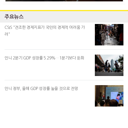
주요뉴스
CSIS "견조한 경제지표가 국민의 경제적 어려움 가
려"
인니 2분기 GDP 성장률 5.29%…1분기보다 둔화
인니 정부, 올해 GDP 성장률 높을 것으로 전망