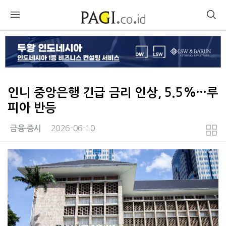
인니 중앙은행 긴급 금리 인상, 5.5%…루
피아 반등
2026-06-10
금융∙증시
본문