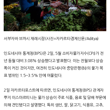
서부자바 브까시 재래시장(사진=자카르타경제신문/Aditya)
인도네시아 통계청
(BPS)
은
2
일,
5
월 소비자물가지수
(CPI)
가 전
년 동월 대비
3.08%
상승했다고 발표했다
.
이는 전월보다 상승
폭이 커진 것이지만
,
여전히 인도네시아 중앙은행
(BI)
의 물가 목
표 범위인
1.5~3.5%
안에 머물렀다
.
2
일 자카르타포스트에 따르면
,
인도네시아 통계청
(BPS)
관계자
뿌지 이스마르띠니는 물가 상승이 주로 식품
,
음료 및 담배 부문에
의해 견인됐다고 설명했다
.
특히 생선
,
쌀
,
닭고기
,
식용유
,
고추
,