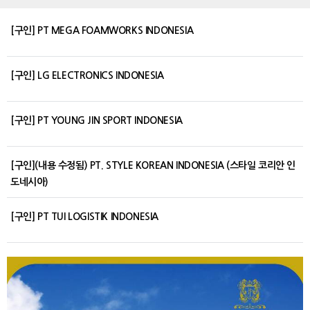
[구인] PT MEGA FOAMWORKS INDONESIA
[구인] LG ELECTRONICS INDONESIA
[구인] PT YOUNG JIN SPORT INDONESIA
[구인](내용 수정됨) PT. STYLE KOREAN INDONESIA (스타일 코리안 인
도네시아)
[구인] PT TUI LOGISTIK INDONESIA