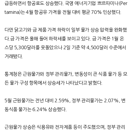
급등하면서 항공료도 상승했다
.
국영 에너지기업 쁘르따미나
(Per
tamina)
는
4
월 항공유 가격을 전월 대비 평균
70%
인상했다
.
다만 닭고기와 금 제품 가격 하락이 일부 물가 상승 압력을 완화했
다
.
금 가격은 올해 들어 하락세를 보이고 있다
.
금 가격은
1
월 온
스당
5,300
달러를 웃돌았으나
2
일 기준 약
4,500
달러 수준에서
거래됐다
.
통계청은 근원물가와 정부 관리물가
,
변동성이 큰 식품 물가 등 모
든 물가 구성 항목에서 상승세가 나타났다고 밝혔다
.
5
월 근원물가는 전년 대비
2.59%,
정부 관리물가는
2.07%,
변
동식품 물가는
6.24%
상승했다
.
근원물가 상승은 식용유와 전자제품 등이 주도했으며
,
정부 관리