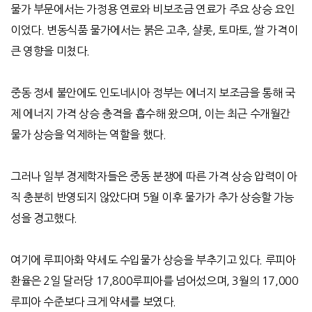
물가 부문에서는 가정용 연료와 비보조금 연료가 주요 상승 요인
이었다
.
변동식품 물가에서는 붉은 고추
,
샬롯
,
토마토
,
쌀 가격이
큰 영향을 미쳤다
.
중동 정세 불안에도 인도네시아 정부는 에너지 보조금을 통해 국
제 에너지 가격 상승 충격을 흡수해 왔으며
,
이는 최근 수개월간
물가 상승을 억제하는 역할을 했다
.
그러나 일부 경제학자들은 중동 분쟁에 따른 가격 상승 압력이 아
직 충분히 반영되지 않았다며
5
월 이후 물가가 추가 상승할 가능
성을 경고했다
.
여기에 루피아화 약세도 수입물가 상승을 부추기고 있다
.
루피아
환율은
2
일 달러당
17,800
루피아를 넘어섰으며
, 3
월의
17,000
루피아 수준보다 크게 약세를 보였다
.