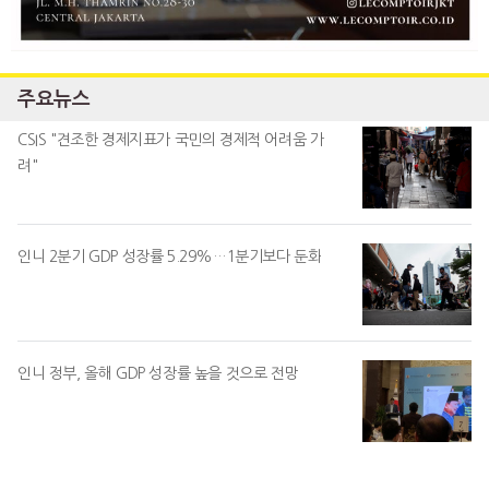
주요뉴스
CSIS "견조한 경제지표가 국민의 경제적 어려움 가
려"
인니 2분기 GDP 성장률 5.29%…1분기보다 둔화
인니 정부, 올해 GDP 성장률 높을 것으로 전망