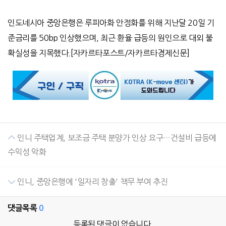
인도네시아 중앙은행은 루피아화 안정화를 위해 지난달
20
일 기
준금리를
50bp
인상했으며
,
최근 환율 급등의 원인으로 대외 불
확실성을 지목했다
.[
자카르타포스트
/
자카르타경제신문
]
인니 주택업계, 보조금 주택 분양가 인상 요구…건설비 급등에
수익성 악화
인니, 중앙은행에 '일자리 창출' 책무 부여 추진
댓글목록
0
등록된 댓글이 없습니다.