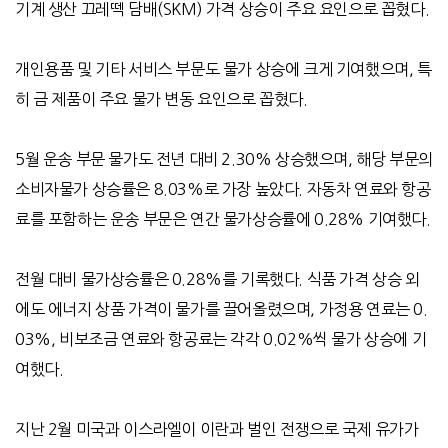
기계 생산 끄레떽 담배
(SKM)
가격 상승이 주요 요인으로 꼽혔다
.
개인용품 및 기타 서비스 부문도 물가 상승에 크게 기여했으며
,
특
히 금 제품이 주요 물가 변동 요인으로 꼽혔다
.
5
월 운송 부문 물가도 전년 대비
2.30%
상승했으며
,
해당 부문의
소비자물가 상승률은
8.03%
로 가장 높았다
.
자동차 연료와 항공
료를 포함하는 운송 부문은 연간 물가상승률에
0.28%
기여했다
.
전월 대비 물가상승률은
0.28%
를 기록했다
.
식품 가격 상승 외
에도 에너지 상품 가격이 물가를 끌어올렸으며
,
가정용 연료는
0.
03%,
비보조금 연료와 항공료는 각각
0.02%
씩 물가 상승에 기
여했다
.
지난
2
월 미국과 이스라엘이 이란과 벌인 전쟁으로 국제 유가가