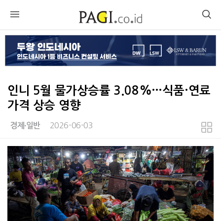
인니 5월 물가상승률 3.08%…식품·연료
가격 상승 영향
2026-06-03
경제∙일반
본문