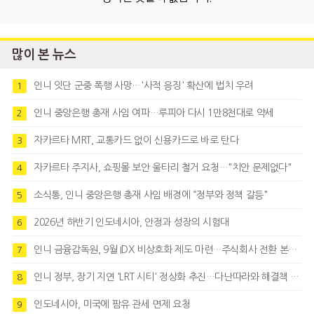
많이 본 뉴스
인니 잇단 군중 폭행 사망…'사적 응징' 확산에 법치 우려
1
인니 중앙은행 총재 사임 여파…루피아 다시 1만8천대로 약세
2
자카르타 MRT, 교통카드 없이 신용카드로 바로 탄다
3
자카르타 주지사, 쇼핑몰 보안 울타리 철거 요청…"치안 문제없다"
4
소식통, 인니 중앙은행 총재 사임 배경에 “정부와 정책 갈등"
5
2026년 하반기 인도네시아, 안정과 성장의 시험대
6
인니 금융감독원, 9월 IDX 비상호화 제도 마련…주식회사 전환 본격화
7
인니 정부, 장기 지연 'LRT 시티' 정상화 추진…다난따라와 해결책 모색
8
인도네시아, 미국에 팜유 관세 면제 요청
9