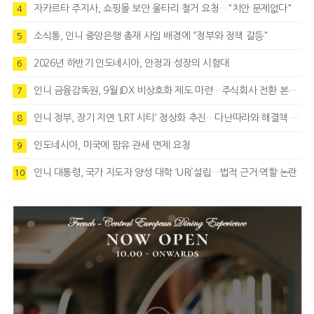
자카르타 주지사, 쇼핑몰 보안 울타리 철거 요청…"치안 문제없다"
4
소식통, 인니 중앙은행 총재 사임 배경에 “정부와 정책 갈등"
5
2026년 하반기 인도네시아, 안정과 성장의 시험대
6
인니 금융감독원, 9월 IDX 비상호화 제도 마련…주식회사 전환 본격화
7
인니 정부, 장기 지연 'LRT 시티' 정상화 추진…다난따라와 해결책 모색
8
인도네시아, 미국에 팜유 관세 면제 요청
9
인니 대통령, 국가 지도자 양성 대학 ‘URI’설립…법적 근거·역할 논란
10