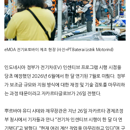
eMOA 전기오토바이 제조 현장 (사진=PT.Baterai Listrik Motorind)
인도네시아 정부가 전기차
(EV)
인센티브 프로그램 시행 시점을
당초 예정했던
2026
년
6
월에서 한 달 연기된
7
월로 미뤘다
.
정부
가 보조금 규모와 지원 방식에 대한 재정 및 기술 검토를 마무리하
는 과정 때문이라고 자카르타글로브가
26
일 전했다
.
뿌르바야 유디 사데와 재무장관은 지난
26
일 자카르타 경제조정
부 청사에서 기자들과 만나
“
전기차 인센티브 시행이 한 달 더 연
기됐다
”
고 밝혔다
. “
현재 여러 계산 작업을 마무리하고 있다
”
며 구