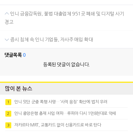
인니 금융감독원, 불법 대출업체 951곳 폐쇄 및 디지털 사기
경고
증시 침체 속 인니 기업들, 자사주 매입 확대
댓글목록
0
등록된 댓글이 없습니다.
많이 본 뉴스
인니 잇단 군중 폭행 사망…'사적 응징' 확산에 법치 우려
1
인니 중앙은행 총재 사임 여파…루피아 다시 1만8천대로 약세
2
자카르타 MRT, 교통카드 없이 신용카드로 바로 탄다
3