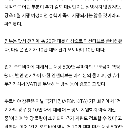
체적으로 어떤 부분이 추가 검토 대상인지는 설명하지 않았지만
,
당초
6
월 시행 예정이던 정책이 즉시 시행되지는 않을 것이라고
확인했다
.
정부는 앞서 전기차 총 20만 대를 대상으로 인센티브를 준비해왔
다
.
대상은 전기차
10
만 대와 전기 오토바이
10
만 대다
.
전기 오토바이에 대해서는 대당
500
만 루피아의 보조금이 책정
됐다
.
반면 전기차에 대한 인센티브는 아직 논의 중이며
,
정부가
부가가치세
(VAT)
를 부담하는 방식 등이 검토되고 있다
.
뿌르바야 장관은 이날 국가재정
(APBN KiTA)
기자회견에서
“
전
기차의 경우 첫
10
만 대에 대해 어느 정도 지원할지 아직 계산
중
”
이라며
“
해당 물량이 소진되면 추가 지원도 검토할 수 있다
”
고
말했다
.
이어
“
전기 오토바이 역시 첫
10
만 대에 대해 대당
500
만