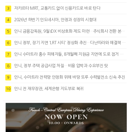
자카르타 MRT, 교통카드 없이 신용카드로 바로 탄다
3
2026년 하반기 인도네시아, 안정과 성장의 시험대
4
인니 금융감독원, 9월 IDX 비상호화 제도 마련…주식회사 전환 본격화
5
인니 정부, 장기 지연 'LRT 시티' 정상화 추진…다난따라와 해결책 모색
6
인니 수마트라 홍수 피해자들, 8개월째 지원금 지연에 도로 점거 시위
7
인니, 정부 주택 공급사업 차질…비용 압박과 수요부진 탓
8
인니, 수마트라 전력망 안정화 위해 바땅 또루 수력발전소 신속 추진
9
인니 전 재무장관, 세계은행 지도부로 복귀
10