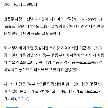
원에 나섰다고 전했다.
반뜬주 세랑의 신발 제조업체 니꼬마스 그밀랑
(PT Nikomas Ge
milang)
같은 대기업도 노동자
279
명을 감원했지만 전체 직원 수
는 여전히 수만명 규모라고 덧붙였다
.
또 서부자바 제조업 중심지인 까라왕 지역에서만 최근 총
1,323
명이 일자리를 잃었으며
,
중부 및 동부자바 자동차 업계 역시 자동
차 수요 감소와 소비 위축
,
수입 부품 가격 상승 등으로 쇼룸과 정
비업체를 중심으로 타격을 받고 있다고 설명했다
.
사이드 회장은
“
일부 기업들은 경쟁력을 잃고 있어 향후 몇 달 안
에 확실히 문을 닫게 될 것
”
이라고 우려했다
.[
자카르타포스트
/
자
카르타경제신문
]