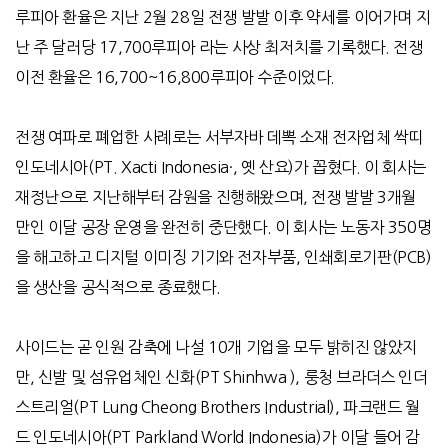
루피아 환율은 지난
2
월
28
일 전쟁 발발 이후 약세를 이어가며 지
난 주 달러당
17,700
루피아 라는 사상 최저치를 기록했다
.
전쟁
이전 환율은
16,700~16,800
루피아 수준이었다
.
전쟁 여파로 폐업한 사례로는 서부자바 데뽁 소재 전자업체 싹띠
인도네시아
(PT. Xacti Indonesia·,
옛 산요
)
가 꼽혔다
.
이 회사는
재정난으로 지난해부터 감원을 진행해왔으며
,
전쟁 발발
3
개월
만인 이달 공장 운영을 완전히 중단했다
.
이 회사는 노동자
350
명
을 해고하고 디지털 이미징 기기와 전자부품
,
인쇄회로기판
(PCB)
을 생산을 공식적으로 종료했다
.
사이드는 곧 인원 감축에 나설 10개 기업을 모두 밝히진 않았지
만, 신발 및 섬유업체인 신화(PT Shinhwa ), 룽청 브라더스 인더
스트리얼(PT Lung Cheong Brothers Industrial), 파크랜드 월
드 인도네시아(PT Parkland World Indonesia)가 이달 들어 감