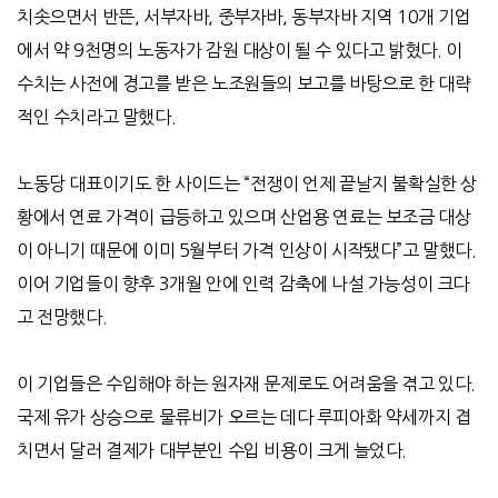
치솟으면서 반뜬
,
서부자바
,
중부자바
,
동부자바 지역
10
개 기업
에서 약
9
천명의 노동자가 감원 대상이 될 수 있다고 밝혔다
.
이
수치는 사전에 경고를 받은 노조원들의 보고를 바탕으로 한 대략
적인 수치라고 말했다
.
노동당 대표이기도 한 사이드는
“
전쟁이 언제 끝날지 불확실한 상
황에서 연료 가격이 급등하고 있으며 산업용 연료는 보조금 대상
이 아니기 때문에 이미
5
월부터 가격 인상이 시작됐다
”
고 말했다
.
이어 기업들이 향후
3
개월 안에 인력 감축에 나설 가능성이 크다
고 전망했다
.
이 기업들은 수입해야 하는 원자재 문제로도 어려움을 겪고 있다
.
국제 유가 상승으로 물류비가 오르는 데다 루피아화 약세까지 겹
치면서 달러 결제가 대부분인 수입 비용이 크게 늘었다
.