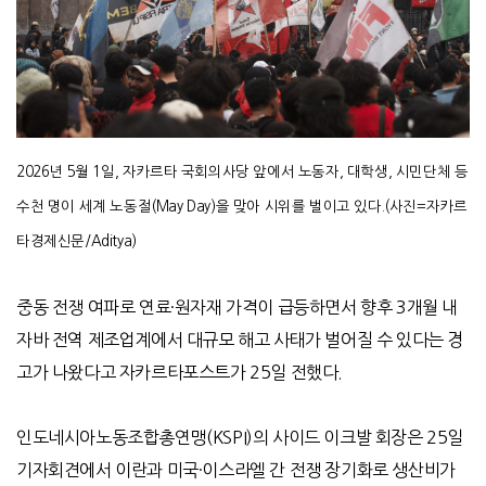
2026년 5월 1일, 자카르타 국회의사당 앞에서 노동자, 대학생, 시민단체 등
수천 명이 세계 노동절(May Day)을 맞아 시위를 벌이고 있다.(사진=자카르
타경제신문/Aditya)
중동 전쟁 여파로 연료
·
원자재 가격이 급등하면서 향후
3
개월 내
자바 전역 제조업계에서 대규모 해고 사태가 벌어질 수 있다는 경
고가 나왔다고 자카르타포스트가
25
일 전했다
.
인도네시아노동조합총연맹
(KSPI)
의 사이드 이크발 회장은
25
일
기자회견에서 이란과 미국
·
이스라엘 간 전쟁 장기화로 생산비가