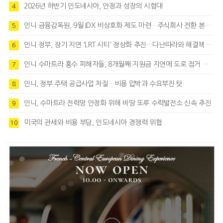
2026년 하반기 인도네시아, 안정과 성장의 시험대
4
인니 금융감독원, 9월 IDX 비상호화 제도 마련…주식회사 전환 본격화
5
인니 정부, 장기 지연 'LRT 시티' 정상화 추진…다난따라와 해결책 모색
6
인니 수마트라 홍수 피해자들, 8개월째 지원금 지연에 도로 점거 시위
7
인니, 정부 주택 공급사업 차질…비용 압박과 수요부진 탓
8
인니, 수마트라 전력망 안정화 위해 바땅 또루 수력발전소 신속 추진
9
미국의 관세와 비용 부담, 인도네시아 경쟁력 위협
10