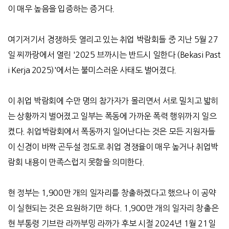
이 매우 높음을 입증하는 증거다
.
여기저기서 경쟁하듯 열리고 있는 취업 박람회들 중 지난
5
월
27
일 찌까랑에서 열린
'2025
브까시는 반드시 일한다
(Bekasi Past
i Kerja 2025)'
에서는 불미스러운 사태도 벌어졌다
.
이 취업 박람회에 수만 명의 참가자가 몰리면서 서로 밀치고 밟히
는 상황까지 벌어졌고 일부는 폭동에 가까운 폭력 행위까지 일으
켰다
.
취업박람회에서 폭동까지 일어난다는 것은 모든 지원자들
이 신경이 바짝 곤두설 정도로 취업 경쟁율이 매우 높거나 취업박
람회 내용이 만족스럽지 못함을 의미한다
.
현 정부는
1,900
만 개의 일자리를 창출하겠다고 했으나 이 공약
이 실현되는 것은 요원하기만 하다
. 1,900
만 개의 일자리 창출은
현 부통령 기브란 라까부밍 라까가 후보 시절
2024
년
1
월
21
일