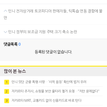
인니 전자상거래 토코피디아 판매자들, 틱톡숍 연동 결함에 불
만
인니 정부의 보조금 지원 주택 크기 축소 논란
댓글목록
0
등록된 댓글이 없습니다.
많이 본 뉴스
인니 잇단 군중 폭행 사망…'사적 응징' 확산에 법치 우려
1
자카르타 주지사, 쇼핑몰 보안 울타리 철거 요청…"치안 문제없다"
2
자카르타 MRT, 교통카드 없이 신용카드로 바로 탄다
3