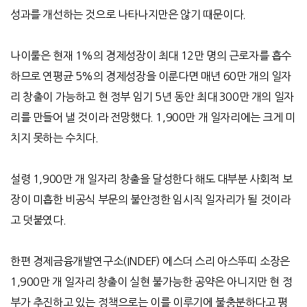
성과를 개선하는 것으로 나타나지만은 않기 때문이다
.
나이룰은 현재
1%
의 경제성장이 최대
12
만 명의 근로자를 흡수
하므로 연평균
5%
의 경제성장을 이룬다면 매년
60
만 개의 일자
리 창출이 가능하고 현 정부 임기
5
년 동안 최대
300
만 개의 일자
리를 만들어 낼 것이라 전망했다
. 1,900
만 개 일자리에는 크게 미
치지 못하는 수치다
.
설령
1,900
만 개 일자리 창출을 달성한다 해도 대부분 사회적 보
장이 미흡한 비공식 부문의 불안정한 임시직 일자리가 될 것이라
고 덧붙였다
.
한편 경제금융개발연구소
(INDEF)
에스더 스리 아스뚜띠 소장은
1,900
만 개 일자리 창출이 실현 불가능한 공약은 아니지만 현 정
부가 추진하고 있는 정책으로는 이를 이루기에 불충분하다고 평