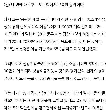
(
일
)
네 번째 대선후보 토론회에서 약속한 공약이다
.
당시 그는
‘
공평한 개발
,
녹색 에너지 전환
,
창의경제
,
중소기업 육
성을 통해 젊은 세대와 여성들에게
1,900
만 개의 일자리를 만들
어 줄 것
’
이라 말한 바 있다
.
물론 이는 당장 그렇게 하겠다는 게 아
니라
2024-2029
년 임기 중에 해당 목표를 이루겠다는 것이다
.
기브란 부통령은 이를 지난
6
월
6
일
(
금
)
에도 재차 언급했다
.
그러나 디지털경제법률연구센터
(Celios)
소장 나이룰 후다는
1,9
00
만 개의 일자리 창출이불가능할 것이라 평가했다
.
현재의 경제
성장이 반드시 근로자 수의 증가를 동반하지 않고 있기 때문이다
.
그는 과거
1%
의 경제성장이 최대
40
만 개 이상의 일자리를 만들
었으나 현재는
10
만 개 창출에 그치고 있다고 설명했다
.
인도네시
아가 조기 탈산업화를 겪으면서 이젠 투자증가가 반드시 제조업