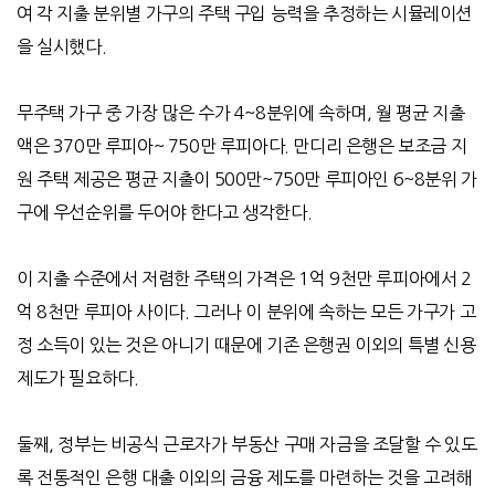
여 각 지출 분위별 가구의 주택 구입 능력을 추정하는 시뮬레이션
을 실시했다
.
무주택 가구 중 가장 많은 수가
4~8
분위에 속하며
,
월 평균 지출
액은
370
만 루피아
~ 750
만 루피아다
.
만디리 은행은 보조금 지
원 주택 제공은 평균 지출이
500
만
~750
만 루피아인
6~8
분위 가
구에 우선순위를 두어야 한다고 생각한다
.
이 지출 수준에서 저렴한 주택의 가격은
1
억
9
천만 루피아에서
2
억
8
천만 루피아 사이다
.
그러나 이 분위에 속하는 모든 가구가 고
정 소득이 있는 것은 아니기 때문에 기존 은행권 이외의 특별 신용
제도가 필요하다
.
둘째
,
정부는 비공식 근로자가 부동산 구매 자금을 조달할 수 있도
록 전통적인 은행 대출 이외의 금융 제도를 마련하는 것을 고려해