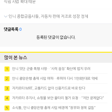
식림 사업 확대 때문
인니 종합금융사들, 자동차 판매 저조로 성장 정체
댓글목록
0
등록된 댓글이 없습니다.
많이 본 뉴스
인니 잇단 군중 폭행 사망…'사적 응징' 확산에 법치 우려
1
인니 중앙은행 총재 사임 여파…루피아 다시 1만8천대로 약세
2
자카르타 MRT, 교통카드 없이 신용카드로 바로 탄다
3
자카르타 주지사, 쇼핑몰 보안 울타리 철거 요청…"치안 문제없다"
4
소식통, 인니 중앙은행 총재 사임 배경에 “정부와 정책 갈등"
5