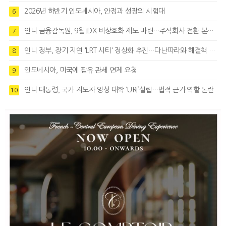
2026년 하반기 인도네시아, 안정과 성장의 시험대
6
인니 금융감독원, 9월 IDX 비상호화 제도 마련…주식회사 전환 본격화
7
인니 정부, 장기 지연 'LRT 시티' 정상화 추진…다난따라와 해결책 모색
8
인도네시아, 미국에 팜유 관세 면제 요청
9
인니 대통령, 국가 지도자 양성 대학 ‘URI’설립…법적 근거·역할 논란
10