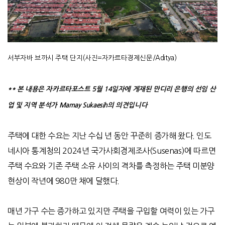
서부자바 브까시 주택 단지(사진=자카르타경제신문/Aditya)
**
본 내용은 자카르타포스트
5
월
14
일자에 게재된 만디리 은행의 선임 산
업 및 지역 분석가
Mamay Sukaesih
의 의견입니다
주택에 대한 수요는 지난 수십 년 동안 꾸준히 증가해 왔다
.
인도
네시아 통계청의
2024
년 국가사회경제조사
(Susenas)
에 따르면
주택 수요와 기존 주택 소유 사이의 격차를 측정하는
주택 미분양
현상이 작년에
980
만 채에 달했다
.
매년 가구 수는 증가하고 있지만 주택을 구입할 여력이 있는 가구