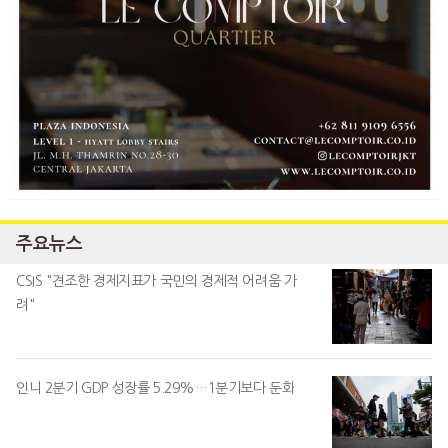
주요뉴스
CSIS "견조한 경제지표가 국민의 경제적 어려움 가
려"
인니 2분기 GDP 성장률 5.29%…1분기보다 둔화