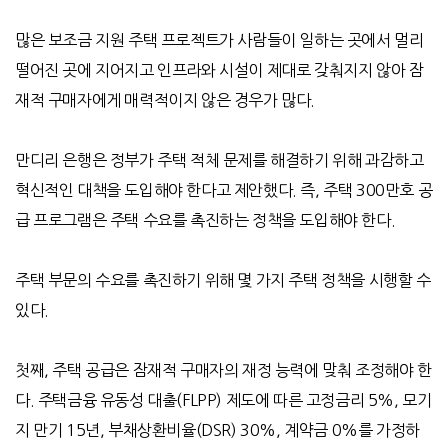
많은 보조금 지원 주택 프로젝트가 사람들이 일하는 곳에서 멀리
떨어진 곳에 지어지고 인프라와 시설이 제대로 갖춰지지 않아 잠
재적 구매자에게 매력적이지 않은 경우가 많다
.
만디리 은행은 정부가 주택 적체 문제를 해결하기 위해 과감하고
혁신적인 대책을 도입해야 한다고 제안했다
.
즉
,
주택
300
만호 공
급 프로그램은 주택 수요를 촉진하는 정책을 도입해야 한다
.
주택 부문의 수요를 촉진하기 위해 몇 가지 주택 정책을 시행할 수
있다
.
첫째
,
주택 공급은 잠재적 구매자의 재정 능력에 맞춰 조정해야 한
다
.
주택금융 유동성 대출
(FLPP)
제도에 따른 고정금리
5%,
모기
지 만기
15
년
,
부채상환비율
(DSR) 30%,
계약금
0%
를 가정하