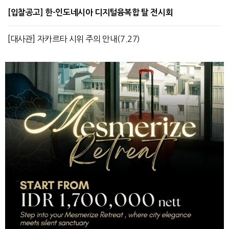
[입찰공고] 한-인도네시아 디지털융복합 탈 전시회
[대사관] 자카르타 시위 주의 안내(7.27)