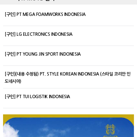
[구인] PT MEGA FOAMWORKS INDONESIA
[구인] LG ELECTRONICS INDONESIA
[구인] PT YOUNG JIN SPORT INDONESIA
[구인](내용 수정됨) PT. STYLE KOREAN INDONESIA (스타일 코리안 인
도네시아)
[구인] PT TUI LOGISTIK INDONESIA