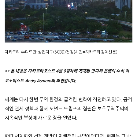
자카르타 수디르만 상업지구(SCBD)전경(사진=자카르타경제신문)
** 본 내용은
자카르타포스트
4
월
9
일자에 게재된 만디리 은행의 수석 이
코노미스트
Andry Asmoro
의 의견입니다
.
세계는 다시 한번 무역 환경의 급격한 변화에 직면하고 있다
.
공격
적인 관세 정책과 함께 도널드 트럼프의 집권은 보호무역주의의
지속적인 부상에 새로운 장을 열었다
.
한때 세계화와 경제 개방이 지배적인 규범이었다면
,
현재는 그 반