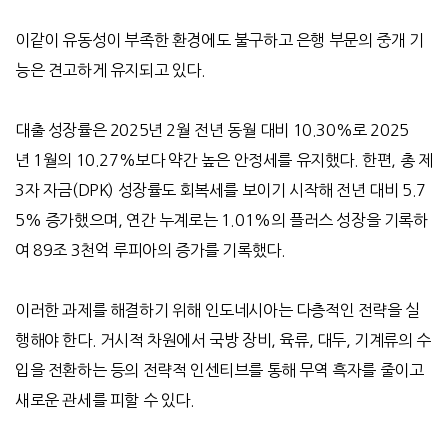
이같이 유동성이 부족한 환경에도 불구하고 은행 부문의 중개 기
능은 견고하게 유지되고 있다
.
대출 성장률은
2025
년
2
월 전년 동월 대비
10.30%
로
2025
년
1
월의
10.27%
보다 약간 높은 안정세를 유지했다
.
한편
,
총
제
3
자 자금
(DPK)
성장률도 회복세를 보이기 시작해 전년 대비
5.7
5%
증가했으며
,
연간 누계로는
1.01%
의 플러스 성장을 기록하
여
89
조
3
천억 루피아의 증가를 기록했다
.
이러한 과제를 해결하기 위해 인도네시아는 다층적인 전략을 실
행해야 한다
.
거시적 차원에서 국방 장비
,
육류
,
대두
,
기계류의 수
입을 전환하는 등의 전략적 인센티브를 통해 무역 흑자를 줄이고
새로운 관세를 피할 수 있다
.