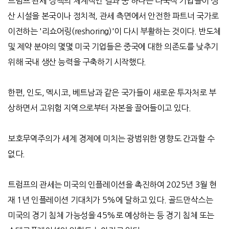
트럼프 관세 정책의 체계적인 결과 중 하나는 다국적 기업들이 생
산 시설을 본국이나 정치적
,
관세 측면에서 안전한 파트너 국가로
이전하는
'
리쇼어링
(reshoring)'
이 다시 부활하는 것이다
.
반도체
및 제약 분야의 몇몇 미국 기업들은 중국에 대한 의존도를 낮추기
위해 국내 생산 능력을 구축하기 시작했다
.
한편
,
인도
,
멕시코
,
베트남과 같은 국가들이 새로운 투자처로 부
상하면서 고위험 지역으로부터 자본을 끌어들이고 있다
.
보호무역주의가 세계 경제에 미치는 광범위한 영향도 간과할 수
없다
.
트럼프의 관세는 미국의 인플레이션을 촉진하여
2025
년
3
월 현
재
1
년 인플레이션 기대치가
5%
에 달하고 있다
.
골드만삭스는
미국의 경기 침체 가능성을
45%
로 예상하는 등 경기 침체 또는