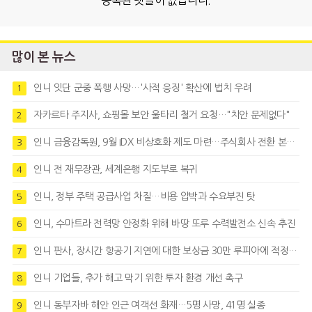
등록된 댓글이 없습니다.
많이 본 뉴스
인니 잇단 군중 폭행 사망…'사적 응징' 확산에 법치 우려
1
자카르타 주지사, 쇼핑몰 보안 울타리 철거 요청…"치안 문제없다"
2
인니 금융감독원, 9월 IDX 비상호화 제도 마련…주식회사 전환 본격화
3
인니 전 재무장관, 세계은행 지도부로 복귀
4
인니, 정부 주택 공급사업 차질…비용 압박과 수요부진 탓
5
인니, 수마트라 전력망 안정화 위해 바땅 또루 수력발전소 신속 추진
6
인니 판사, 장시간 항공기 지연에 대한 보상금 30만 루피아에 적정성 제기
7
인니 기업들, 추가 해고 막기 위한 투자 환경 개선 촉구
8
인니 동부자바 해안 인근 여객선 화재…5명 사망, 41명 실종
9