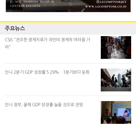
주요뉴스
CSIS "견조한 경제지표가 국민의 경제적 어려움 가
려"
인니 2분기 GDP 성장률 5.29%…1분기보다 둔화
인니 정부, 올해 GDP 성장률 높을 것으로 전망