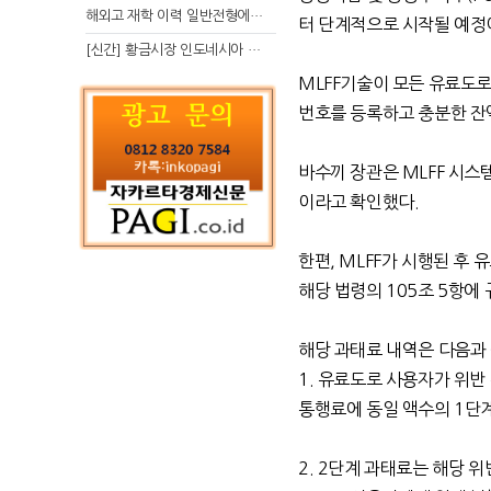
해외고 재학 이력 일반전형에서 분명한 입시 강점 살리는 전략
터 단계적으로 시작될 예정
[신간] 황금시장 인도네시아 슈퍼리치의 성공 수업
MLFF
기술이 모든 유료도
번호를 등록하고 충분한 잔
바수끼 장관은
MLFF
시스템
이라고 확인했다
.
한편
, MLFF
가 시행된 후 
해당 법령의
105
조
5
항에 
해당 과태료 내역은 다음과
1.
유료도로 사용자가 위반 
통행료에 동일 액수의
1
단
2. 2
단계 과태료는 해당 위