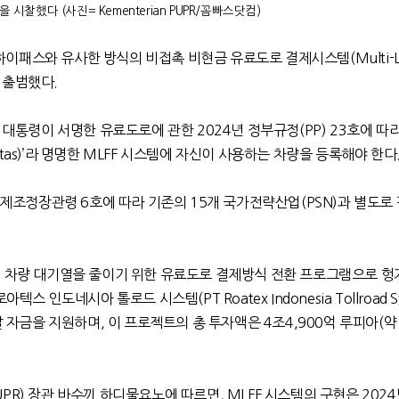
찰했다 (사진= Kementerian PUPR/꼼빠스닷컴)
하이패스와 유사한 방식의 비접촉 비현금 유료도로 결제시스템
(Multi-
 출범했다
.
도 대통령이 서명한 유료도로에 관한
2024
년 정부규정
(PP) 23
호에 따
as)’
라 명명한
MLFF
시스템에 자신이 사용하는 차량을 등록해야 한다
경제조정장관령
6
호에 따라 기존의
15
개 국가전략산업
(PSN)
과 별도로
 차량 대기열을 줄이기 위한 유료도로 결제방식 전환 프로그램으로 헝
로아텍스 인도네시아 톨로드 시스템
(PT Roatex Indonesia Tollroad S
발 자금을 지원하며
,
이 프로젝트의 총 투자액은
4
조
4,900
억 루피아
(
약
UPR)
장관 바수끼 하디물요노에 따르면
, MLFF
시스템의 구현은
2024