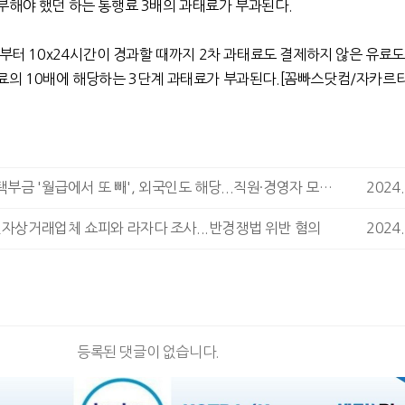
부해야 했던 하는 통행료
3
배의 과태료가 부과된다
.
로부터
10x24
시간이 경과할 때까지
2
차 과태료도 결제하지 않은 유료도
료의
10
배에 해당하는
3
단계 과태료가 부과된다
.
[
꼼빠스닷컴
/
자카르
인니 공공주택부금 '월급에서 또 빼', 외국인도 해당...직원·경영자 모두 반발
2024.
전자상거래업체 쇼피와 라자다 조사...반경쟁법 위반 혐의
2024.
등록된 댓글이 없습니다.