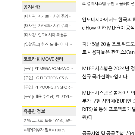
료 결제시스템 구현 시뮬레이션을 시
공지사항
[대사관] 자카르타 시위 주의 안내(8.6)
인도네시아에서도 한국의 
[대사관] 자카르타 시위 주의 안내(8.3)
e Flow
이하
MLFF)
이 공식
[대사관] 인도네시아 파충류 불법 반출 주의 (7.29)
지난
5
월
20
일 조코 위도
[입찰공고] 한-인도네시아 디지털융복합 탈 전시회
로 사용자들은
‘
짠따스
(Cant
코트라 K-MOVE 센터
MLFF
시스템은
2024
년 
[구인] PT MEGA FOAMWORKS INDONESIA
신규 국가전략사업이다
.
[구인] LG ELECTRONICS INDONESIA
[구인] PT YOUNG JIN SPORT INDONESIA
MLFF
시스템은 톨게이트의
[구인](내용 수정됨) PT. STYLE KOREAN INDONESIA (스타일 코리안 인도네시아)
부가 구현 사업체
(BUP)
인 
RITS)
을 통해 프로젝트 개
유용한 정보
원
)
다
.
GPA 그대로, 토플 100점, AP 막막 — 원인은 하나입니다
⭐해외거주자 필독⭐100% 온라인 마지막 한국어교원 2급 추가모집 (~8/2)
공공사업 및 공공주택부
(P