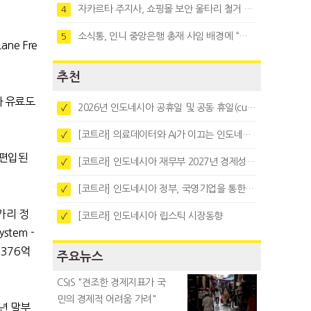
자카르타 주지사, 쇼핑몰 보안 울타리 철거 요청…"치안 문제없다"
4
소식통, 인니 중앙은행 총재 사임 배경에 “정부와 정책 갈등"
5
Lane Fre
추천
라 유료도
2026년 인도네시아 공휴일 및 공동 휴일(cuti bersama)
✓
.
[코트라] 의료데이터와 AI가 이끄는 인도네시아 디지털 헬스케어 시장 트렌드
✓
 편입된
[코트라] 인도네시아 재무부 2027년 경제성장 전망 및 목표 발표
✓
[코트라] 인도네시아 정부, 국영기업을 통한 석탄·팜유·합금철 수출 중앙집중화 추진
✓
가리 정
[코트라] 인도네시아 립스틱 시장동향
✓
ystem -
376
억
주요뉴스
CSIS "견조한 경제지표가 국
민의 경제적 어려움 가려"
년 말부