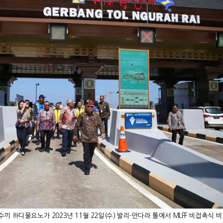
수끼 하디물요노가 2023년 11월 22일(수) 발리-만다라 톨에서 MLFF 비접촉식 