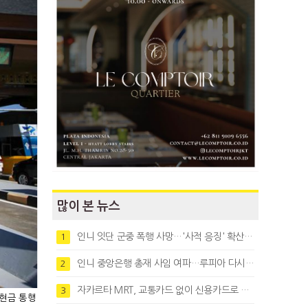
많이 본 뉴스
인니 잇단 군중 폭행 사망…'사적 응징' 확산에 법치 우려
1
인니 중앙은행 총재 사임 여파…루피아 다시 1만8천대로 약세
2
자카르타 MRT, 교통카드 없이 신용카드로 바로 탄다
3
비현금 통행