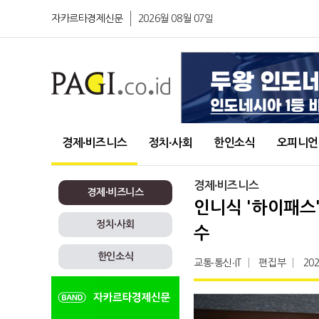
자카르타경제신문
2026월 08월 07일
경제∙비즈니스
정치∙사회
한인소식
오피니언
경제∙비즈니스
경제∙비즈니스
인니식 '하이패스'
정치∙사회
수
한인소식
교통∙통신∙IT
편집부
202