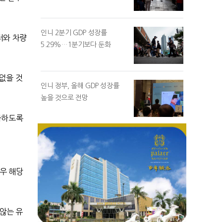
인니 2분기 GDP 성장률
터와 차량
5.29%…1분기보다 둔화
없을 것
인니 정부, 올해 GDP 성장률
높을 것으로 전망
과하도록
우 해당
않는 유