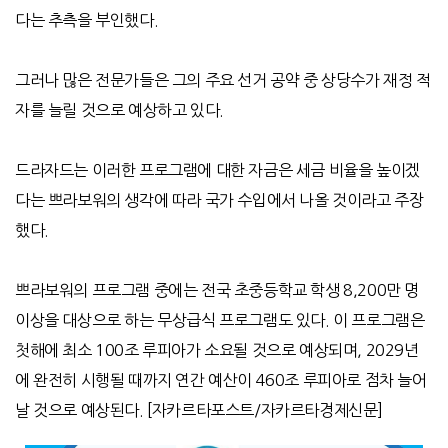
다는 추측을 부인했다
.
그러나 많은 전문가들은 그의 주요 선거 공약 중 상당수가 재정 적
자를 늘릴 것으로 예상하고 있다
.
드라자드는 이러한 프로그램에 대한 자금은 세금 비율을 높이겠
다는 쁘라보워의 생각에 따라 국가 수입에서 나올 것이라고 주장
했다
.
쁘라보워의 프로그램 중에는 전국 초중등학교 학생
8,200
만 명
이상을 대상으로 하는 무상급식 프로그램도 있다
.
이 프로그램은
첫해에 최소
100
조 루피아가 소요될 것으로 예상되며
, 2029
년
에 완전히 시행될 때까지 연간 예산이
460
조 루피아로 점차 늘어
날 것으로 예상된다
. [
자카르타포스트
/
자카르타경제신문
]