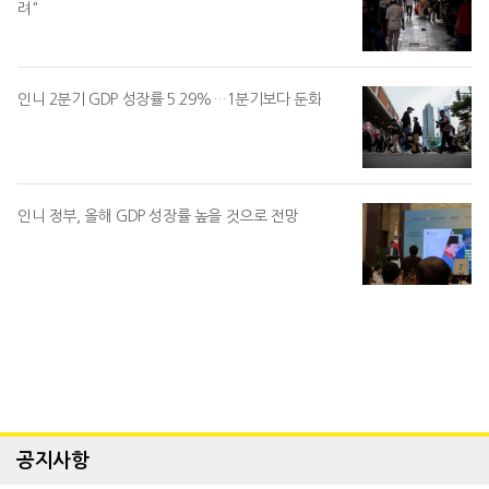
려"
인니 2분기 GDP 성장률 5.29%…1분기보다 둔화
인니 정부, 올해 GDP 성장률 높을 것으로 전망
공지사항