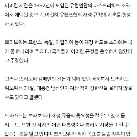
이러한 제한은
1992
년에 도입된 유럽연합의 마스트리히트 조약
에서 채택된 것으로
,
여전히 유럽연합의 재정 규칙의 기초를 형성
하고 있다
.
쁘라보워는 프랑스
,
독일
,
이탈리아 등이 재정 한도를 초과하는 국
가 중 하나라며 주요
EU
국가들이 이러한 규정을 준수하지 않았다
고 주장했다
.
그러나 쁘라보워 캠페인의 전문가 팀에 있던 경제학자 드라자드
위보워는
21
일
,
대통령 당선인이 예산 적자 상한선을 올리지 않을
수도 있다고 말했다
.
드라자드는 쁘라보워가 재정 규율의 중요성을 잘 알고 있고 둘
째
,
그는 또한 전 세계의 어떤 대통령이나 총리도 시장을 이길 수
없다는 것을 알고 있다며 쁘라보워가 적자 목표를 늘릴 계획이 있