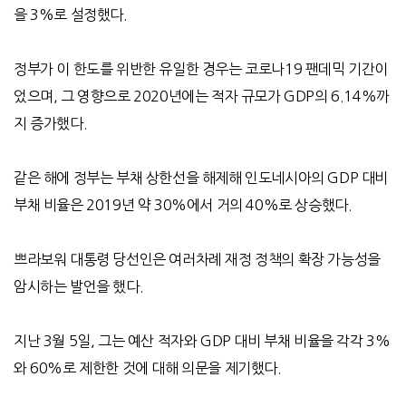
을
3%
로 설정했다
.
정부가 이 한도를 위반한 유일한 경우는 코로나
19
팬데믹 기간이
었으며
,
그 영향으로
2020
년에는 적자 규모가
GDP
의
6.14%
까
지 증가했다
.
같은 해에 정부는 부채 상한선을 해제해 인도네시아의
GDP
대비
부채 비율은
2019
년 약
30%
에서 거의
40%
로 상승했다
.
쁘라보워 대통령 당선인은 여러차례 재정 정책의 확장 가능성을
암시하는 발언을 했다
.
지난 3월 5일, 그는 예산 적자와 GDP 대비 부채 비율을 각각 3%
와 60%로 제한한 것에 대해 의문을 제기했다.