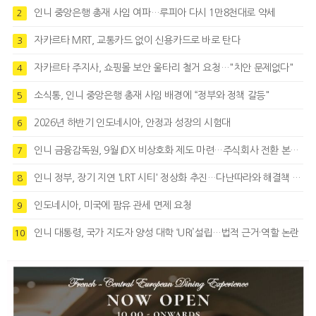
인니 중앙은행 총재 사임 여파…루피아 다시 1만8천대로 약세
2
자카르타 MRT, 교통카드 없이 신용카드로 바로 탄다
3
자카르타 주지사, 쇼핑몰 보안 울타리 철거 요청…"치안 문제없다"
4
소식통, 인니 중앙은행 총재 사임 배경에 “정부와 정책 갈등"
5
2026년 하반기 인도네시아, 안정과 성장의 시험대
6
인니 금융감독원, 9월 IDX 비상호화 제도 마련…주식회사 전환 본격화
7
인니 정부, 장기 지연 'LRT 시티' 정상화 추진…다난따라와 해결책 모색
8
인도네시아, 미국에 팜유 관세 면제 요청
9
인니 대통령, 국가 지도자 양성 대학 ‘URI’설립…법적 근거·역할 논란
10