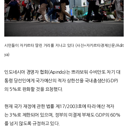
시민들이 자카르타 땀린 거리를 지나고 있다 (사진=자카르타경제신문/Adit
ya)
인도네시아 경영자 협회
(Apindo)
는 쁘라보워 수비안또 차기 대
통령 당선인에게 국가예산의 적자 상한선을
국내총생산
(GDP)
의
5%
로 완화할 것을 요청했다
.
현재 국가 재정에 관한 법률 제
17/2003
호에 따라 예산 적자
는
3%
로 제한되어 있으며
,
정부의 미결제 부채도
GDP
의
60%
를 넘지 않도록 규정하고 있다
.