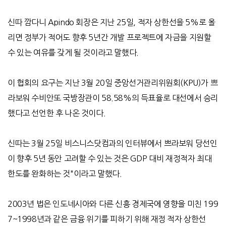
신따 깜다니
Apindo
회장은
지난
25
일
,
적자 상한선을
5%
로 올
리면 정부가 적어도 향후
5
년간 개발 프로젝트에 자금을 지원할
수 있는 여유를 갖게 될 것이라고 말했다
.
이 협회의 요구는
지난
3
월
20
일 중앙선거관리위원회
(KPU)
가 쁘
라보워 수비안또 국방장관이
58.58%
의 득표율로 대선에서 승리
했다고 선언한 후 나온 것이다
.
신따는
3
월
25
일 비스니스닷컴과의 인터뷰에서 쁘라보워 당선인
이 향후
5
년 동안 고려할 수 있는 것은
GDP
대비 재정적자 최대
한도를 완화하는 것
"
이라고 말했다
.
2003
년 법은 인도네시아와 다른 신흥 경제국에 영향을 미친
199
7~1998
년과 같은 금융 위기를 피하기 위해 재정 적자 상한선