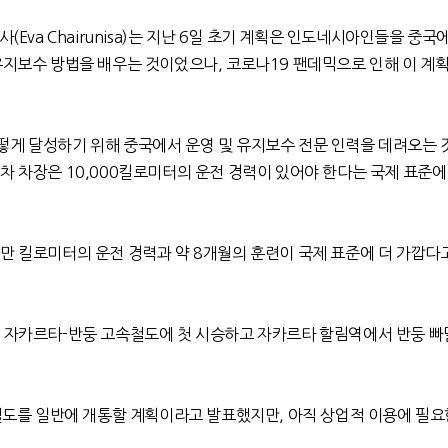
니사
(Eva Chairunisa)
는
지난
6
일 초기 계획은 인도네시아인들을 중국
 유지보수 방법을 배우는 것이었으나
,
코로나
19
팬데믹으로 인해 이 계
떻게 달성하기 위해 중국에서 운영 및 유지보수 전문 인력을 데려오는 
차 차장은
10,000
킬로미터의 운전 경력이 있어야 한다는 국제 표준에
0
만 킬로미터의 운전 경력과 약
8
개월의 훈련이 국제 표준에 더 가깝다
 자카르타
-
반둥 고속철도에 첫 시승하고 자카르타 할림역에서 반둥 
철도를 일반에 개통할 계획이라고 발표했지만
,
아직 상업적 이용에 필요