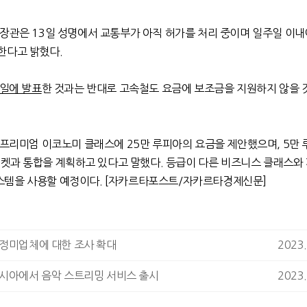
 장관은
13
일 성명에서 교통부가 아직 허가를 처리 중이며 일주일 이내
한다고 밝혔다
.
0일에 발표
한 것과는 반대로 고속철도 요금에 보조금을 지원하지 않을
 프리미엄 이코노미 클래스에
25
만
루피아의 요금을 제안했으며
, 5
만
티켓과 통합을 계획하고 있다고 말했다
.
등급이 다른 비즈니스 클래스와
스템을 사용할 예정이다
. [
자카르타포스트
/
자카르타경제신문
]
 정미업체에 대한 조사 확대
2023.
네시아에서 음악 스트리밍 서비스 출시
2023.