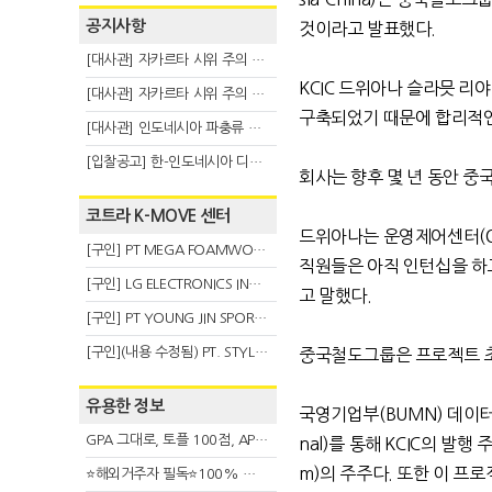
공지사항
것이라고 발표했다
.
[대사관] 자카르타 시위 주의 안내(8.6)
KCIC
드위아나 슬라믓 리
[대사관] 자카르타 시위 주의 안내(8.3)
구축되었기 때문에 합리적
[대사관] 인도네시아 파충류 불법 반출 주의 (7.29)
[입찰공고] 한-인도네시아 디지털융복합 탈 전시회
회사는 향후 몇 년 동안 
코트라 K-MOVE 센터
드위아나는 운영제어센터
(
[구인] PT MEGA FOAMWORKS INDONESIA
직원들은 아직 인턴십을 하
[구인] LG ELECTRONICS INDONESIA
고 말했다
.
[구인] PT YOUNG JIN SPORT INDONESIA
[구인](내용 수정됨) PT. STYLE KOREAN INDONESIA (스타일 코리안 인도네시아)
중국철도그룹은 프로젝트 
유용한 정보
국영기업부
(BUMN)
데이터
GPA 그대로, 토플 100점, AP 막막 — 원인은 하나입니다
nal)
를 통해
KCIC
의 발행 
m)
의 주주다
.
또한 이 프
⭐해외거주자 필독⭐100% 온라인 마지막 한국어교원 2급 추가모집 (~8/2)