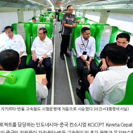
 자카르타
-
반둥 고속철도 시험운행에 처음으로 시승했다.(사진=대통령비서실)
프로젝트를 담당하는 인도네시아
-
중국 컨소시엄
KCIC(PT Kereta Cepat
의 중국인 직원들이 자카르타
-
반둥 고속철도의 초기 운영과 유지보수