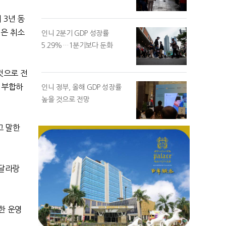
에
3
년 동
획은 취소
인니 2분기 GDP 성장률
5.29%…1분기보다 둔화
것으로 전
 부합하
인니 정부, 올해 GDP 성장률
높을 것으로 전망
고 말한
빠달라랑
한 운영