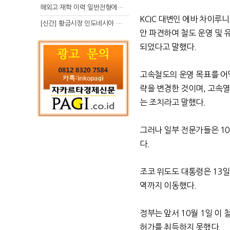
해외고 재학 이력 일반전형에서 분명한 입시 강점 살리는 전략
KCIC
대변인 에바 차이루
[신간] 황금시장 인도네시아 슈퍼리치의 성공 수업
안 파견하여 철도 운영 및
되었다고 말했다
.
고속철도의 운영 목표를 어
략을 변경한 것이며
,
고속열
는 조치라고 말했다
.
그러나 일부 전문가들은
1
다
.
조코 위도도 대통령은
13
일
역까지 이동했다
.
정부는 앞서
10
월
1
일 이 
허가를 취득하지 못했다
.