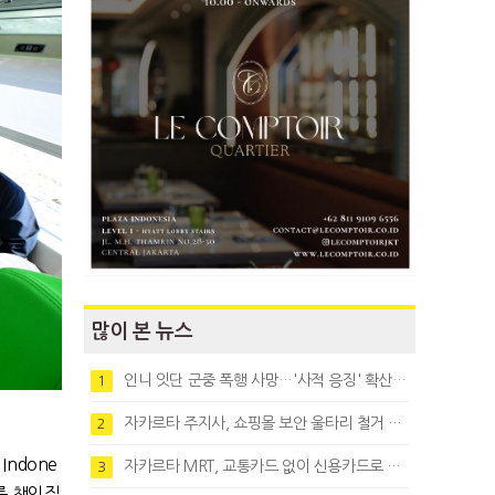
많이 본 뉴스
인니 잇단 군중 폭행 사망…'사적 응징' 확산에 법치 우려
1
자카르타 주지사, 쇼핑몰 보안 울타리 철거 요청…"치안 문제없다"
2
 Indone
자카르타 MRT, 교통카드 없이 신용카드로 바로 탄다
3
를 책임질