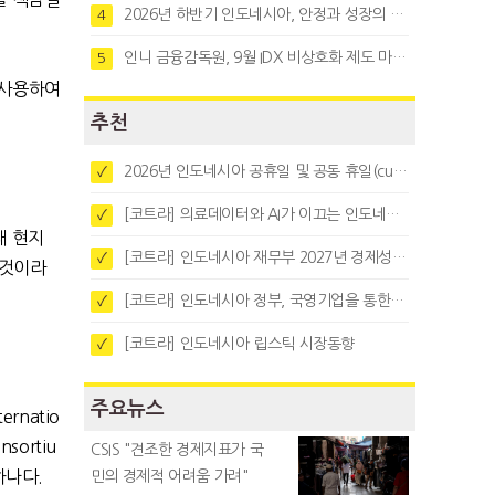
2026년 하반기 인도네시아, 안정과 성장의 시험대
4
인니 금융감독원, 9월 IDX 비상호화 제도 마련…주식회사 전환 본격화
5
 사용하여
추천
2026년 인도네시아 공휴일 및 공동 휴일(cuti bersama)
✓
[코트라] 의료데이터와 AI가 이끄는 인도네시아 디지털 헬스케어 시장 트렌드
✓
재 현지
[코트라] 인도네시아 재무부 2027년 경제성장 전망 및 목표 발표
✓
 것이라
[코트라] 인도네시아 정부, 국영기업을 통한 석탄·팜유·합금철 수출 중앙집중화 추진
✓
[코트라] 인도네시아 립스틱 시장동향
✓
주요뉴스
ternatio
nsortiu
CSIS "견조한 경제지표가 국
 하나다
.
민의 경제적 어려움 가려"