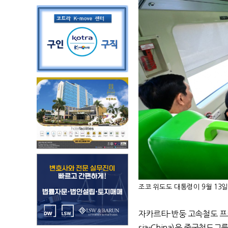
조코 위도도 대통령이 9월 13
일
자카르타
-
반둥 고속철도 
sia-China)은
중국철도그룹