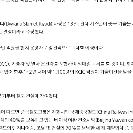
야디
(Dwiana Slamet Riyadi)
사장은
13
일
,
전체 시스템이 중국 기술을
인 결정이라고 주장했다
.
중국인 직원을 현지 운영자로 점진적으로 교체할 예정이다
.
OCC),
기술자 및 열차 운전자를 포함하여 일대일 교체를 할 것이며
,
현
고 있어
향후
1~2
년 내에 약
1,100
명의
KCIC
직원이 기술이전을 받을
초기부터 철도 건설에 참여했다
.
에 따르면 중국철도그룹은 자회사인 국제중국철도
(China Railway In
주식의
40%
를 보유하고 있는 베이징 야완 컨소시엄
(Beijing Yawan co
로젝트의 엔지니어링
,
조달 및 건설의
70%
를 담당한 세 개 계약업체 중