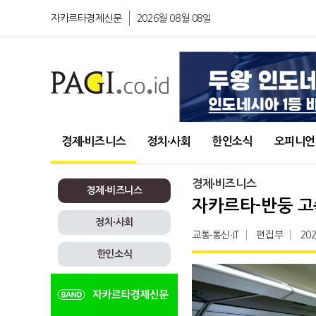
자카르타경제신문
2026월 08월 08일
경제∙비즈니스
정치∙사회
한인소식
오피니언
경제∙비즈니스
경제∙비즈니스
자카르타-반둥 고
정치∙사회
교통∙통신∙IT
편집부
202
한인소식