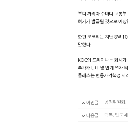
부디 까리아 수마디 교통부
허가가 발급될 것으로 예상
한편
조코위는 지난 8월 1
말했다
.
KCIC
의 드위아나는 회사가
추가해
LRT
및 연계 열차 
클래스는 변동가격책정 시
공정위원회,
이전글
틱톡, 인도
다음글