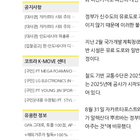
공지사항
정부가 신수도의 유료도로 
[대사관] 자카르타 시위 주의 안내(8.6)
이지 않기 때문에 이러한 
[대사관] 자카르타 시위 주의 안내(8.3)
[대사관] 인도네시아 파충류 불법 반출 주의 (7.29)
지난
2
월 국가개발계획청
(
[입찰공고] 한-인도네시아 디지털융복합 탈 전시회
반 시설은 유료 도로와 일
정이다
.
코트라 K-MOVE 센터
[구인] PT MEGA FOAMWORKS INDONESIA
철도 기반 교통수단은
202
[구인] LG ELECTRONICS INDONESIA
는
2025
년에 공사가 시작
[구인] PT YOUNG JIN SPORT INDONESIA
어 있다
.
[구인](내용 수정됨) PT. STYLE KOREAN INDONESIA (스타일 코리안 인도네시아)
8
월
31
일 자카르타포스트와
유용한 정보
가 알렉산더 뿌르바는 정부
GPA 그대로, 토플 100점, AP 막막 — 원인은 하나입니다
아주는 것
"
에 비유했다
.
⭐해외거주자 필독⭐100% 온라인 마지막 한국어교원 2급 추가모집 (~8/2)