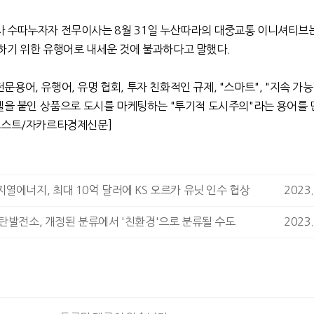
사 수따누자자 전무이사는
8
월
31
일 누산따라의 대중교통 이니셔티브
하기 위한 유행어로 내세운 것에 불과하다고 말했다
.
전문용어
,
유행어
,
유명 협회
,
투자 친화적인 규제
, "
스마트
", "
지속 가
벨을 붙인 상품으로 도시를 마케팅하는
"
투기적 도시주의
"
라는 용어를
포스트
/
자카르타경제신문
]
열에너지, 최대 10억 달러에 KS 오르카 유닛 인수 협상
2023.
탄발전소, 개정된 분류에서 '친환경'으로 분류될 수도
2023.