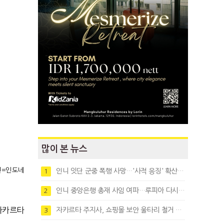
많이 본 뉴스
진
=
인도네
인니 잇단 군중 폭행 사망…'사적 응징' 확산에 법치 우려
1
인니 중앙은행 총재 사임 여파…루피아 다시 1만8천대로 약세
2
자카르타
자카르타 주지사, 쇼핑몰 보안 울타리 철거 요청…"치안 문제없다"
3