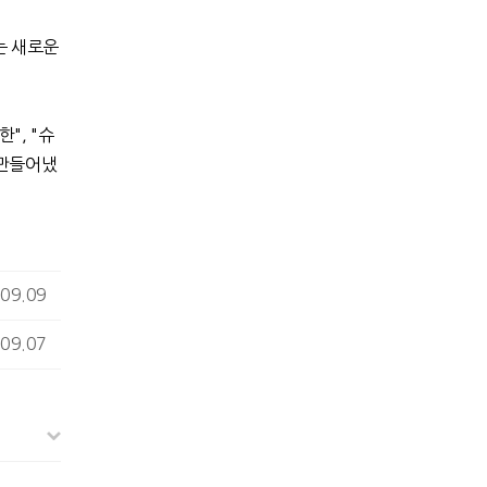
는 새로운
능한
", "
슈
 만들어냈
09.09
09.07