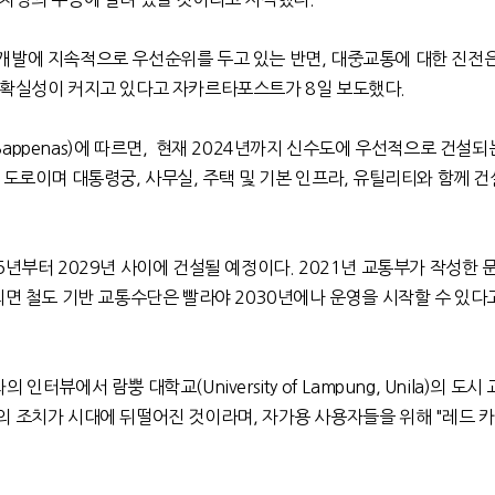
개발에 지속적으로 우선순위를 두고 있는 반면
,
대중교통에 대한 진전은
불확실성이 커지고 있다고 자카르타포스트가
8
일 보도했다
.
Bappenas)
에 따르면
,
현재
2024
년까지 신수도에 우선적으로 건설되
반 도로이며
대통령궁
,
사무실
,
주택 및 기본 인프라
,
유틸리티와 함께 건
5
년부터
2029
년 사이에 건설될 예정이다
. 2021
년 교통부가 작성한 
되면 철도 기반 교통수단은 빨라야
2030
년에나 운영을 시작할 수 있다
의 인터뷰에서 람뿡 대학교
(University of Lampung, Unila)
의 도시 
의 조치가 시대에 뒤떨어진 것이라며
,
자가용 사용자들을 위해
"
레드 카