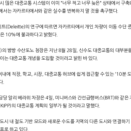
당시 많은 대중교통 시스템이 이미
"
너무 적고 너무 늦은
"
상태에서 구축
에서는 자카르타에서와 같은 실수를 반복하지 말 것을 촉구했다
.
이트
(Deleitte)
의 연구에 따르면 자카르타에서 개인 차량이 이동 수단 
통은
10%
에 불과하다고 밝혔다
.
)
의 밤방 수산또노 청장은
지난
8
월
28
일
,
신수도 대중교통의 대부분
줄이는 대중교통 개념을 도입할 것이라고 밝힌 바 있다
.
이내에 직장
,
학교
,
시장
,
대중교통 허브에 쉽게 접근할 수 있는
'10
분 
다
.
 담당 알리 베라위 차장은
4
일
,
미니버스와 간선급행버스
(BRT)
와 같은
(KIPP)
의 대중교통 계획의 일부가 될 것이라고 말했다
.
도시 내 철도 기반 모드와 새로운 수도를 지역의 다른 도시와 연결하기
표로 하고 있다
.