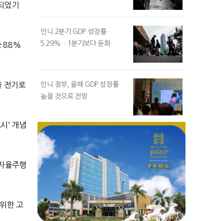
되었기
인니 2분기 GDP 성장률
5.29%…1분기보다 둔화
중
88%
을 전기로
인니 정부, 올해 GDP 성장률
높을 것으로 전망
도시
'
개념
 자율주행
 위한 고