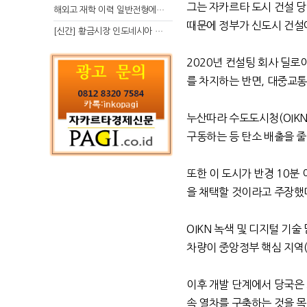
그는 자카르타 도시 건설 
해외고 재학 이력 일반전형에서 분명한 입시 강점 살리는 전략
때문에 정부가 신도시 건설
[신간] 황금시장 인도네시아 슈퍼리치의 성공 수업
2020
년 컨설팅 회사 딜로
를 차지하는 반면
,
대중교
누산따라 수도도시청
(OIKN
구동하는 등 탄소 배출을 
또한 이 도시가 반경
10
분 
을 채택할 것이라고 주장했
OIKN
녹색 및 디지털 기술
차량이 중앙정부 핵심 지역
이후 개발 단계에서 당국은 
속 열차를 구축하는 것을 목