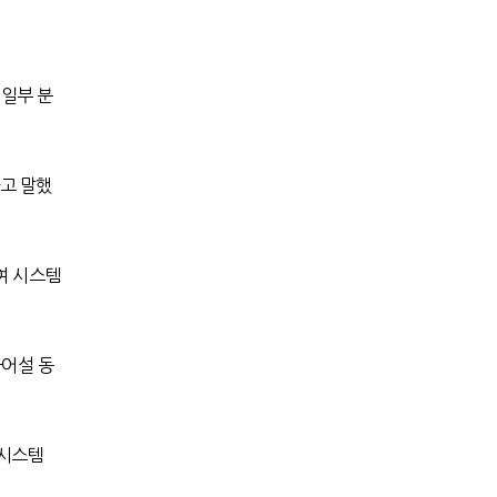
,
일부 분
고 말했
여 시스템
들어설 동
 시스템