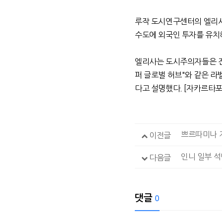
루작 도시연구센터의 엘리
수도에 외국인 투자를 유치
엘리사는 도시주의자들은 
퍼 글로벌 허브
"
와 같은 라
다고 설명했다
. [
자카르타
쁘르따미나 지
이전글
인니 일부 석
다음글
댓글
0