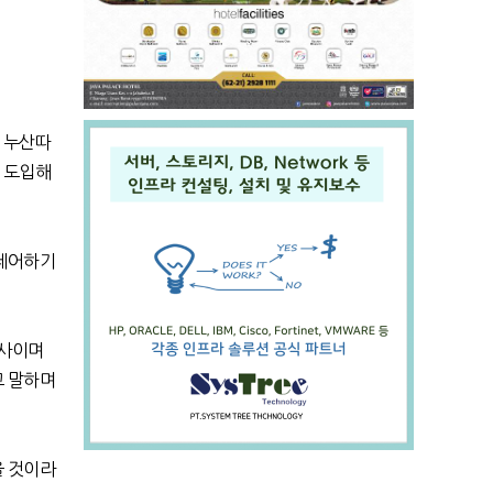
 누산따
이 도입해
 제어하기
심사이며
고 말하며
을 것이라