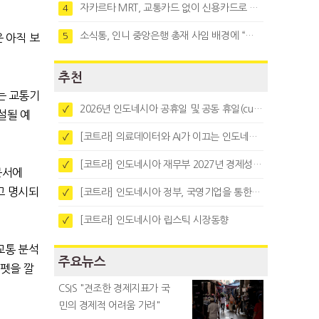
자카르타 MRT, 교통카드 없이 신용카드로 바로 탄다
4
소식통, 인니 중앙은행 총재 사임 배경에 “정부와 정책 갈등"
5
 아직 보
추천
는 교통기
2026년 인도네시아 공휴일 및 공동 휴일(cuti bersama)
✓
설될 예
[코트라] 의료데이터와 AI가 이끄는 인도네시아 디지털 헬스케어 시장 트렌드
✓
[코트라] 인도네시아 재무부 2027년 경제성장 전망 및 목표 발표
✓
문서에
고 명시되
[코트라] 인도네시아 정부, 국영기업을 통한 석탄·팜유·합금철 수출 중앙집중화 추진
✓
[코트라] 인도네시아 립스틱 시장동향
✓
교통 분석
주요뉴스
펫을 깔
CSIS "견조한 경제지표가 국
민의 경제적 어려움 가려"