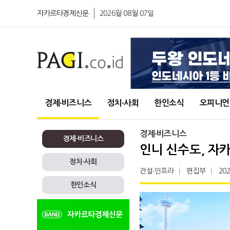
자카르타경제신문
2026월 08월 07일
경제∙비즈니스
정치∙사회
한인소식
오피니언
경제∙비즈니스
경제∙비즈니스
인니 신수도, 자
정치∙사회
건설∙인프라
편집부
202
한인소식