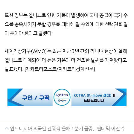
또한 정부는 엘니뇨로 인한 가뭄이 발생하여 국내 공급이 국가 수
요를 충족시키지 못할 경우를 대비해 쌀 수입에 대한 선택권을 열
어 두어야 한다고 말했다
.
세계기상기구
(WMO)
는 최근 지난
3
년 간의 라니냐 현상이 올해
엘니뇨로 대체되어 더 높은 기온과 더 건조한 날씨를 가져왔다고
발표했다
. [
자카르타포스트
/
자카르타경제신문
]
인도네시아 외국인 관광객 올해 1분기 급증...팬데믹 이전 수