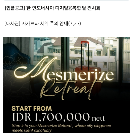
[입찰공고] 한-인도네시아 디지털융복합 탈 전시회
[대사관] 자카르타 시위 주의 안내(7.27)