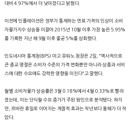
대비
4.97%
에서 더 낮아졌다고 밝혔다
.
이전에 인플레이션은 정부가 통제하는 연료 가격의 인상이
소비
자물가지수
상승을 이끌어
2015
년
10
월 이후 가장 높은
5.95%
를 기록한 지난 해
9
월 이후 줄곧
5%
를 상회했다
.
인도네시아 통계청
(BPS)
마고 유워노
청장은
2
일
, "
역사적으로
큰 종교 명절은 소비자 수준의 가격 변화뿐만 아니라 상품과 서비
스에 대한 수요에도 강력한 영향을 미친다
"
고 말했다
.
월별 소비자물가 상승률은
3
월
0.18%
에서
4
월
0.33%
로 빨라
졌는데
,
이는 단식월 수요 증가가 주된 원인으로 분석됐다
.
하지
만
,
르바란 휴일로 이어지는 계절적 효과는 작년보다 올해가 더 작
았다
.