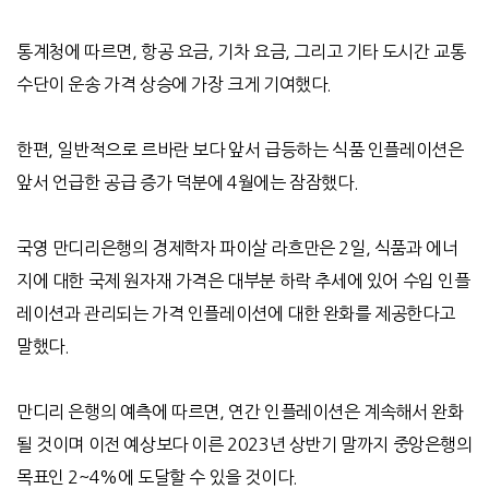
통계청에 따르면
,
항공 요금
,
기차 요금
,
그리고 기타 도시간 교통
수단이 운송 가격 상승에 가장 크게 기여했다
.
한편
,
일반적으로 르바란 보다 앞서 급등하는 식품 인플레이션은
앞서 언급한 공급 증가 덕분에
4
월에는 잠잠했다
.
국영 만디리은행의 경제학자 파이살 라흐만은
2
일
,
식품과 에너
지에 대한 국제 원자재 가격은 대부분 하락 추세에 있어 수입 인플
레이션과 관리되는 가격 인플레이션에 대한 완화를 제공한다고
말했다
.
만디리 은행의 예측에 따르면
,
연간 인플레이션은 계속해서 완화
될 것이며
이전 예상보다 이른
2023
년 상반기 말까지 중앙은행의
목표인
2~4%
에 도달할 수 있을 것이다
.