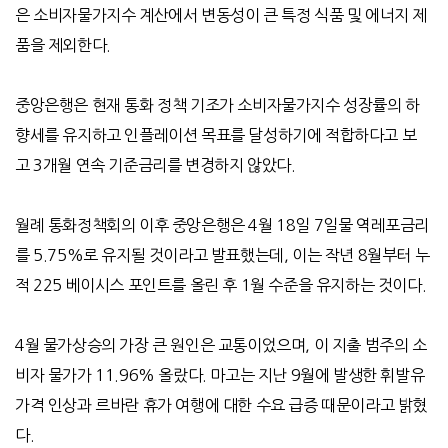
은
소비자물가지수
계산에서 변동성이 큰 특정 식품 및 에너지 제
품을 제외한다
.
중앙은행은
현재 통화 정책 기조가 소비자물가지수
성장률의 하
향세를 유지하고 인플레이션 목표를 달성하기에 적합하다고 보
고
3
개월 연속 기준금리를 변경하지 않았다
.
월례 통화정책회의 이후 중앙은행은
4
월
18
일
7
일물 역레포금리
를
5.75%
로 유지될 것이라고 발표했는데
,
이는 작년
8
월부터 누
적
225
베이시스 포인트를 올린 후
1
월 수준을 유지하는 것이다
.
4
월 물가상승의 가장 큰 원인은 교통이었으며
,
이 지출 범주의 소
비자 물가가
11.96%
올랐다
.
마고는 지난
9
월에 발생한 휘발유
가격 인상과 르바란 휴가 여행에 대한 수요 급증 때문이라고 밝혔
다
.