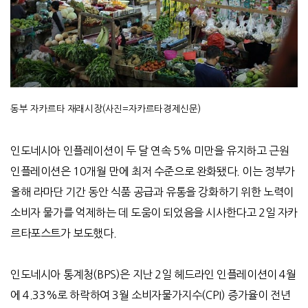
동부 자카르타 재래시장(사진=자카르타경제신문)
인도네시아 인플레이션이 두 달 연속
5%
미만을 유지하고
근원
인플레이션은
10
개월 만에 최저 수준으로 완화됐다
.
이는 정부가
올해 라마단 기간 동안 식품 공급과 유통을 강화하기 위한 노력이
소비자 물가를 억제하는 데 도움이 되었음을 시사한다고
2
일 자카
르타포스트가 보도했다
.
인도네시아 통계청
(BPS)
은
지난
2
일 헤드라인 인플레이션이
4
월
에
4.33%
로 하락하여
3
월 소비자물가지수
(CPI)
증가율이 전년