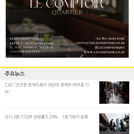
주요뉴스
CSIS "견조한 경제지표가 국민의 경제적 어려움 가
려"
인니 2분기 GDP 성장률 5.29%…1분기보다 둔화