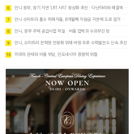
인니 정부, 장기 지연 'LRT 시티' 정상화 추진…다난따라와 해결책 모색
6
인니 수마트라 홍수 피해자들, 8개월째 지원금 지연에 도로 점거 시위
7
인니, 정부 주택 공급사업 차질…비용 압박과 수요부진 탓
8
인니, 수마트라 전력망 안정화 위해 바땅 또루 수력발전소 신속 추진
9
미국의 관세와 비용 부담, 인도네시아 경쟁력 위협
10