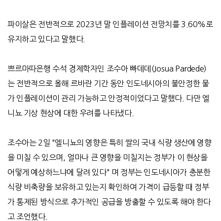
파이살은 전반적으로
2023
년 말 인플레이션 전망치를
3.60%
로
유지하고 있다고 말했다
.
쁘르마따은행 수석 경제학자인 조수아 빠데데
(Josua Pardede)
는 전반적으로 올해 르바란 기간 동안 인도네시아의 불안정한 물
가 인플레이션이 관리 가능하고 안정적이었다고 말했다
.
다만 엘
니뇨 기상 현상에 대한 우려를 나타냈다
.
조수아는
2
일
"
엘니뇨의 영향은 특히 쌀의 국내 식량 생산에 영향
을 미칠 수 있으며
,
얼마나 큰 영향을 미칠지는 정부가 이 현상을
어떻게 예상하느냐에 달려 있다
"
며 정부는 인도네시아가 충분한
식량 비축량을 보유하고 있는지 확인하여 가격이 급등할 때
정부
가 통제된 방식으로 추가적인 공급을 방출할 수 있도록 해야 한다
고 조언했다
.