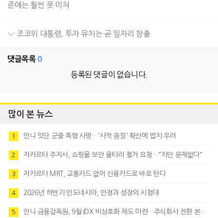
준에는 훨씬 못 미쳐
조코위 대통령, 투자 유치는 곧 일자리 창출
댓글목록
0
등록된 댓글이 없습니다.
많이 본 뉴스
인니 잇단 군중 폭행 사망…'사적 응징' 확산에 법치 우려
1
자카르타 주지사, 쇼핑몰 보안 울타리 철거 요청…"치안 문제없다"
2
자카르타 MRT, 교통카드 없이 신용카드로 바로 탄다
3
2026년 하반기 인도네시아, 안정과 성장의 시험대
4
인니 금융감독원, 9월 IDX 비상호화 제도 마련…주식회사 전환 본격화
5