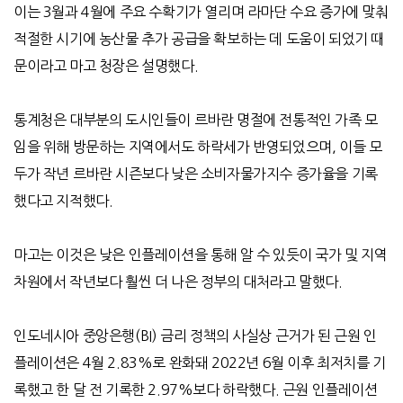
이는
3
월과
4
월에 주요 수확기가 열리며 라마단 수요 증가에 맞춰
적절한 시기에 농산물 추가 공급을 확보하는 데 도움이 되었기 때
문이라고 마고 청장은 설명했다
.
통계청은 대부분의 도시인들이 르바란 명절에 전통적인 가족 모
임을 위해 방문하는 지역에서도 하락세가 반영되었으며
,
이들 모
두가 작년 르바란 시즌보다 낮은
소비자물가지수
증가율을 기록
했다고 지적했다
.
마고는 이것은 낮은 인플레이션을 통해 알 수 있듯이 국가 및 지역
차원에서 작년보다 훨씬 더 나은 정부의 대처라고 말했다
.
인도네시아 중앙은행
(BI)
금리 정책의 사실상 근거가 된 근원 인
플레이션은
4
월
2.83%
로 완화돼
2022
년
6
월 이후 최저치를 기
록했고 한 달 전 기록한
2.97%
보다 하락했다
.
근원 인플레이션