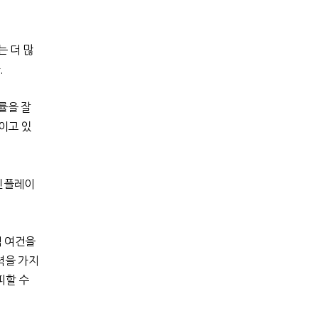
 더 많
.
률을 잘
이고 있
인플레이
적 여건을
력을 가지
피할 수