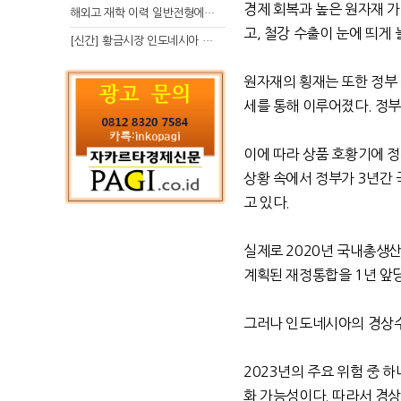
경제 회복과 높은 원자재 
해외고 재학 이력 일반전형에서 분명한 입시 강점 살리는 전략
고
,
철강 수출이 눈에 띄게
[신간] 황금시장 인도네시아 슈퍼리치의 성공 수업
원자재의 횡재는 또한 정부
세를 통해 이루어졌다
.
정부
이에 따라 상품 호황기에 
상황 속에서
정부가
3
년간
고 있다
.
실제로
2020
년 국내총생
계획된 재정통합을
1
년 앞
그러나 인도네시아의 경상수
2023
년의 주요 위험 중 하
화 가능성이다
.
따라서 경상