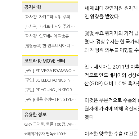
공지사항
세계 최대 천연자원 원자재
인 영향을 받았다
.
[대사관] 자카르타 시위 주의 안내(8.6)
[대사관] 자카르타 시위 주의 안내(8.3)
몇몇 주요 원자재의 가격 
[대사관] 인도네시아 파충류 불법 반출 주의 (7.29)
쳤다
.
경상수지는 한 국가의
[입찰공고] 한-인도네시아 디지털융복합 탈 전시회
과 재정적 의무를 이행할 
코트라 K-MOVE 센터
인도네시아는
2011
년 이
[구인] PT MEGA FOAMWORKS INDONESIA
적으로 인도네시아의 경상
[구인] LG ELECTRONICS INDONESIA
산
(GDP)
대비
1.0%
흑자
[구인] PT YOUNG JIN SPORT INDONESIA
[구인](내용 수정됨) PT. STYLE KOREAN INDONESIA (스타일 코리안 인도네시아)
이것은 부분적으로 수출의
원자재 가격에 의해 촉진되
유용한 정보
했다
.
GPA 그대로, 토플 100점, AP 막막 — 원인은 하나입니다
이러한 양호한 수출 여건은
⭐해외거주자 필독⭐100% 온라인 마지막 한국어교원 2급 추가모집 (~8/2)