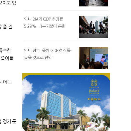
보이고 있
인니 2분기 GDP 성장률
5.29%…1분기보다 둔화
수출 관
특수한
인니 정부, 올해 GDP 성장률
높을 것으로 전망
 줄어들
네시아는
 경기 둔