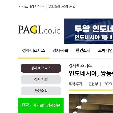
자카르타경제신문
2026월 08월 07일
경제∙비즈니스
정치∙사회
한인소식
오피니언
경제∙비즈니스
경제∙비즈니스
인도네시아, 쌍둥
정치∙사회
무역∙투자
편집부
2023
한인소식