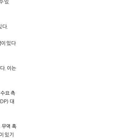
수 있
있다
.
력이 있다
했다
.
이는
 수요 측
GDP)
대
,
무역 흑
이 있기