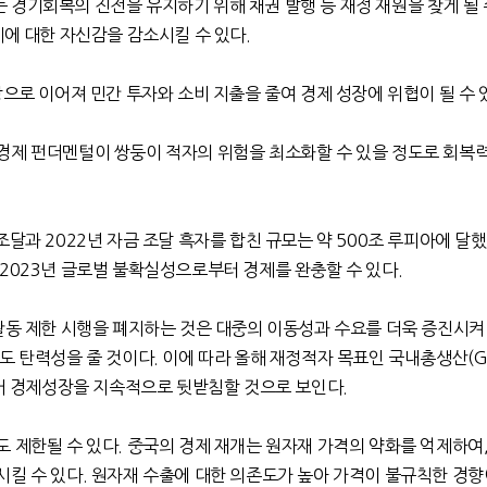
경기회복의 진전을 유지하기 위해 채권 발행 등 재정 재원을 찾게 될 
제에 대한 자신감을 감소시킬 수 있다
.
상으로 이어져 민간 투자와 소비 지출을 줄여 경제 성장에 위협이 될 수 
경제 펀더멘털이 쌍둥이 적자의 위험을 최소화할 수 있을 정도로 회복
 조달과
2022
년 자금 조달 흑자를 합친 규모는 약
500
조 루피아에 달
2023
년 글로벌 불확실성으로부터 경제를 완충할 수 있다
.
활동 제한 시행을 폐지하는 것은 대중의 이동성과 수요를 더욱 증진시켜
정도 탄력성을 줄 것이다
.
이에 따라 올해 재정적자 목표인 국내총생산
(
있어 경제성장을 지속적으로 뒷받침할 것으로 보인다
.
도 제한될 수 있다
.
중국의 경제 재개는 원자재 가격의 약화를 억제하여
시킬 수 있다
.
원자재 수출에 대한 의존도가 높아 가격이 불규칙한 경향