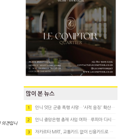
많이 본 뉴스
인니 잇단 군중 폭행 사망…'사적 응징' 확산에 법치 우려
1
인니 중앙은행 총재 사임 여파…루피아 다시 1만8천대로 약세
2
의 의견입니
자카르타 MRT, 교통카드 없이 신용카드로 바로 탄다
3