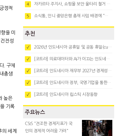
자카르타 주지사, 쇼핑몰 보안 울타리 철거 요청…"치안 문제없다"
4
 긍정적
소식통, 인니 중앙은행 총재 사임 배경에 “정부와 정책 갈등"
5
영향을 미
추천
 건전성
2026년 인도네시아 공휴일 및 공동 휴일(cuti bersama)
✓
[코트라] 의료데이터와 AI가 이끄는 인도네시아 디지털 헬스케어 시장 트렌드
✓
었다
.
구체
[코트라] 인도네시아 재무부 2027년 경제성장 전망 및 목표 발표
✓
국내총생
[코트라] 인도네시아 정부, 국영기업을 통한 석탄·팜유·합금철 수출 중앙집중화 추진
✓
[코트라] 인도네시아 립스틱 시장동향
✓
와 높은
률을 기록
주요뉴스
CSIS "견조한 경제지표가 국
후의 세계
민의 경제적 어려움 가려"