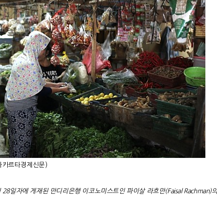
자카르타경제신문)
월
28
일자에 게재된 만디리은행 이코노미스트인 파이살 라흐만
(Faisal Rachman)