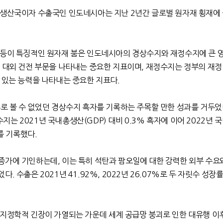
 생산국이자 수출국인 인도네시아는 지난
2
년간 글로벌 원자재 횡재에
급등이 특징적인 원자재 붐은 인도네시아의 경상수지와 재정수지에 큰 
 대외 건전 부문을 나타내는 중요한 지표이며
,
재정수지는 정부의 재정
수 있는 능력을 나타내는 중요한 지표다
.
후로 볼 수 없었던 경상수지 흑자를 기록하는 주목할 만한 성과를 거두
수지는
2021
년 국내총생산
(GDP)
대비
0.3%
흑자에 이어
2022
년 
를 기록했다
.
 증가에 기인하는데
,
이는 특히 석탄과 팜오일에 대한 강력한 외부 수요
었다
.
수출은
2021
년
41.92%, 2022
년
26.07%
로 두 자릿수 성장
 지정학적 긴장이 가열되는 가운데 세계 공급망 붕괴로 인한 대유행 이