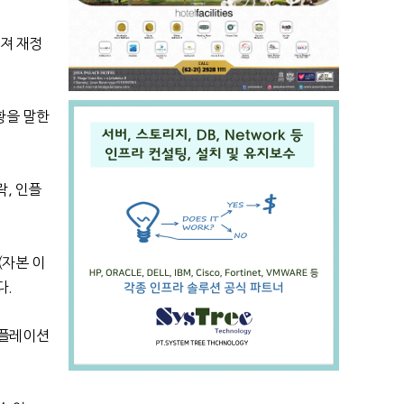
져 재정
황을 말한
락
,
인플
(
자본 이
다
.
인플레이션