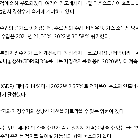
가격에 의해 주도되었다
.
여기에 인도네시아 니켈 다운스트림이 호조를 
 늘면서 경상수지 흑자에 기여하고 있다
.
 수입의 증가로 이어졌는데
,
주로 세외 수입
,
비석유 및 가스 소득세 및 
 수입은
2021
년
21.56%, 2022
년
30.58%
증가했다
.
정부의 재정수지가 크게 개선됐다
.
재정적자는 코로나
19
팬데믹이라는 
 국내총생산
(GDP)
의
3%
를 넘는 재정적자를 허용한
2020
년부터 계속
산
(GDP)
대비
6.14%
에서
2022
년
2.37%
로 적자폭이 축소돼 인도
당겨 달성했다
.
지와 재정수지의 상당한 개선을 가로막을 수 있는 위험이 있다
.
나는 인도네시아의 수출 수요가 줄고 원자재 가격을 낮출 수 있는 글로벌
수지 흑자는 적자로 돌아설 가능성과 함께 축소되기 쉽다
.