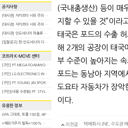
(국내총생산) 등이 매
공지사항
[대사관] 자카르타 시위 주의 안내(8.6)
지할 수 있을 것”이라고
[대사관] 자카르타 시위 주의 안내(8.3)
태국은 포드의 수출 허
[대사관] 인도네시아 파충류 불법 반출 주의 (7.29)
[입찰공고] 한-인도네시아 디지털융복합 탈 전시회
해 2개의 공장이 태국
코트라 K-MOVE 센터
부 수준이 높아지는 속
[구인] PT MEGA FOAMWORKS INDONESIA
포드는 동남아 지역에서
[구인] LG ELECTRONICS INDONESIA
[구인] PT YOUNG JIN SPORT INDONESIA
도요타 자동차가 장악
[구인](내용 수정됨) PT. STYLE KOREAN INDONESIA (스타일 코리안 인도네시아)
이다.
유용한 정보
GPA 그대로, 토플 100점, AP 막막 — 원인은 하나입니다
⭐해외거주자 필독⭐100% 온라인 마지막 한국어교원 2급 추가모집 (~8/2)
택배회사 JNE, 수도권 
이전글