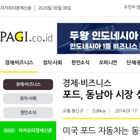
자카르타경제신문
2026월 08월 08일
경제∙비즈니스
정치∙사회
한인소식
오피니언
단체∙
경제∙비즈니스
경제∙비즈니스
포드, 동남아 시장 
정치∙사회
교통∙통신∙IT
Zulfikar
2014-01-17
한인소식
미국 포드 자동차는 동