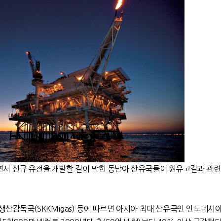
서 신규 유전을 개발할 길이 막힌 동남아 산유국들이 원유고갈과 관련
산감독국(SKKMigas) 등에 따르면 아시아 최대 산유국인 인도네시