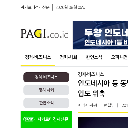
자카르타경제신문
2026월 08월 06일
경제∙비즈니스
정치∙사회
한인소식
오피니언
경제∙비즈니스
경제∙비즈니스
인도네시아 등 동
정치∙사회
업도 위축
한인소식
에너지∙자원
편집부
201