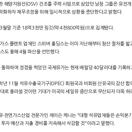
한 해양지원선(OSV) 건조를 주력 사업으로 삼았던 남청 그룹은 유전개
악화하자 채무조정을 위해 일시적으로 상환을 중단한다고 밝혔다.
3월말 기준 18억3천만 링깃(약 4천800억원)으로 집계됐다.
·가스 플랜트 업체인 스위버 홀딩스는 이미 지난해부터 청산 절차를 밟
스도 올해 4월 파산을 선언했다.
를 돌파하며 정점을 찍었던 국제유가는 현재 배럴당 40달러대를 기록하
년 11월 석유수출국기구(OPEC) 회원국과 비회원 산유국의 감산 합
 대로 올라설 것이란 기대가 미국의 셰일유 증산으로 무산되자 더욱 허
유·천연가스산업 전문가인 제이슨 케니는 "대형 석유업체들은 손익분
 투자 예산과 지출 경비를 지속해서 삭감할 것"이라고 말했다.