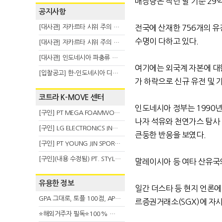
매장량은 작년 말 기준 29억
공지사항
[대사관] 자카르타 시위 주의 안내(8.6)
전국에 산재한 756개의 유전
수명이 다하고 있다.
[대사관] 자카르타 시위 주의 안내(8.3)
[대사관] 인도네시아 파충류 불법 반출 주의 (7.29)
여기에는 외국계 자본에 대
[입찰공고] 한-인도네시아 디지털융복합 탈 전시회
가 하락으로 신규 유전 및 
코트라 K-MOVE 센터
인도네시아 정부는 1990년
[구인] PT MEGA FOAMWORKS INDONESIA
나자 석유와 천연가스 탐사 
[구인] LG ELECTRONICS INDONESIA
큰둥한 반응을 보였다.
[구인] PT YOUNG JIN SPORT INDONESIA
[구인](내용 수정됨) PT. STYLE KOREAN INDONESIA (스타일 코리안 인도네시아)
말레이시아 등 여타 산유국의
유용한 정보
일간 더스타 등 현지 언론에
GPA 그대로, 토플 100점, AP 막막 — 원인은 하나입니다
르증권거래소(SGX)에 자사
⭐해외거주자 필독⭐100% 온라인 마지막 한국어교원 2급 추가모집 (~8/2)