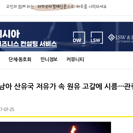
단체∙동호회
인니정보
커뮤니티
남아 산유국 저유가 속 원유 고갈에 시름…
7-07-25