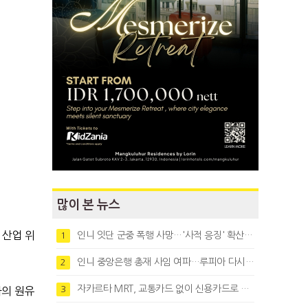
많이 본 뉴스
 산업 위
인니 잇단 군중 폭행 사망…'사적 응징' 확산에 법치 우려
1
인니 중앙은행 총재 사임 여파…루피아 다시 1만8천대로 약세
2
자카르타 MRT, 교통카드 없이 신용카드로 바로 탄다
3
아의 원유