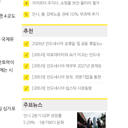
.
자카르타 주지사, 쇼핑몰 보안 울타리 철거 요청…"치안 문제없다"
4
인니, 美 강제노동 관세 10% 부과에 추가 협상 착수
5
중 4곳도
추천
 국제유
2026년 인도네시아 공휴일 및 공동 휴일(cuti bersama)
✓
[코트라] 의료데이터와 AI가 이끄는 인도네시아 디지털 헬스케어 시장 트렌드
✓
 반토막이
[코트라] 인도네시아 재무부 2027년 경제성장 전망 및 목표 발표
✓
계는 시
[코트라] 인도네시아 정부, 국영기업을 통한 석탄·팜유·합금철 수출 중앙집중화 추진
✓
[코트라] 인도네시아 립스틱 시장동향
✓
주요뉴스
일 싱가포
인니 2분기 GDP 성장률
5.29%…1분기보다 둔화