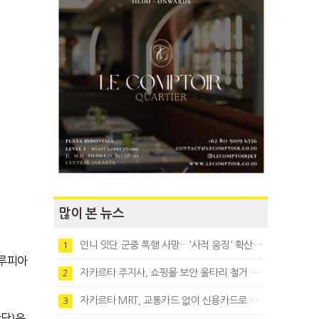
많이 본 뉴스
인니 잇단 군중 폭행 사망…'사적 응징' 확산에 법치 우려
1
 루피아
자카르타 주지사, 쇼핑몰 보안 울타리 철거 요청…"치안 문제없다"
2
자카르타 MRT, 교통카드 없이 신용카드로 바로 탄다
3
당)은