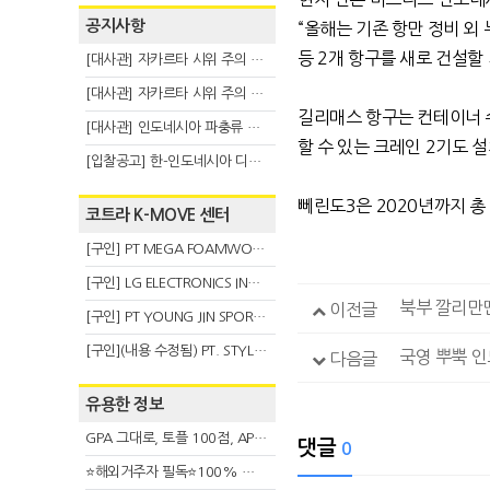
공지사항
“올해는 기존 항만 정비 외
등 2개 항구를 새로 건설할
[대사관] 자카르타 시위 주의 안내(8.6)
[대사관] 자카르타 시위 주의 안내(8.3)
길리매스 항구는 컨테이너 수
[대사관] 인도네시아 파충류 불법 반출 주의 (7.29)
할 수 있는 크레인 2기도 
[입찰공고] 한-인도네시아 디지털융복합 탈 전시회
뻬린도3은 2020년까지 총 
코트라 K-MOVE 센터
[구인] PT MEGA FOAMWORKS INDONESIA
[구인] LG ELECTRONICS INDONESIA
북부 깔리만
이전글
[구인] PT YOUNG JIN SPORT INDONESIA
[구인](내용 수정됨) PT. STYLE KOREAN INDONESIA (스타일 코리안 인도네시아)
국영 뿌뿍 
다음글
유용한 정보
GPA 그대로, 토플 100점, AP 막막 — 원인은 하나입니다
댓글
0
⭐해외거주자 필독⭐100% 온라인 마지막 한국어교원 2급 추가모집 (~8/2)