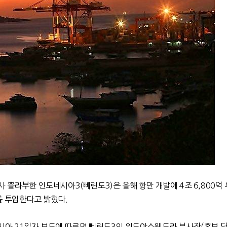
 쁠라부한 인도네시아3(뻬린도3)은 올해 항만 개발에 4조 6,800억
원)를 투입한다고 밝혔다.
시아 21일자 보도에 따르면 뻬린도3의 위드야스웬드라 부사장(홍보 담