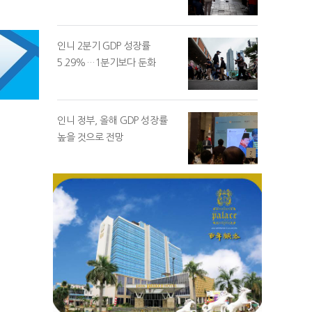
인니 2분기 GDP 성장률
5.29%…1분기보다 둔화
인니 정부, 올해 GDP 성장률
높을 것으로 전망