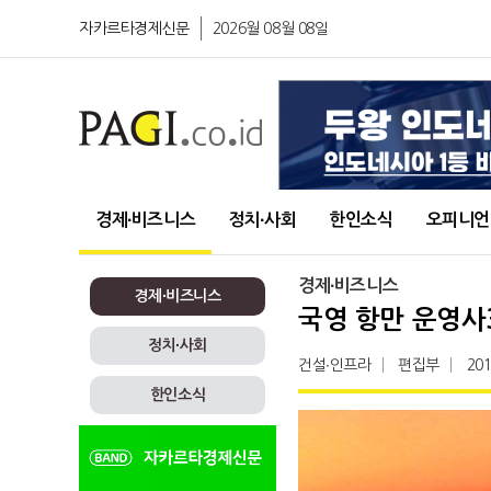
자카르타경제신문
2026월 08월 08일
경제∙비즈니스
정치∙사회
한인소식
오피니언
경제∙비즈니스
경제∙비즈니스
국영 항만 운영사3
정치∙사회
건설∙인프라
편집부
201
한인소식