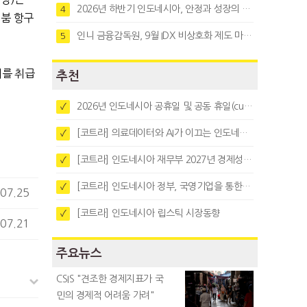
2026년 하반기 인도네시아, 안정과 성장의 시험대
4
 붐 항구
인니 금융감독원, 9월 IDX 비상호화 제도 마련…주식회사 전환 본격화
5
너를 취급
추천
2026년 인도네시아 공휴일 및 공동 휴일(cuti bersama)
✓
[코트라] 의료데이터와 AI가 이끄는 인도네시아 디지털 헬스케어 시장 트렌드
✓
[코트라] 인도네시아 재무부 2027년 경제성장 전망 및 목표 발표
✓
[코트라] 인도네시아 정부, 국영기업을 통한 석탄·팜유·합금철 수출 중앙집중화 추진
✓
07.25
[코트라] 인도네시아 립스틱 시장동향
✓
07.21
주요뉴스
CSIS "견조한 경제지표가 국
민의 경제적 어려움 가려"