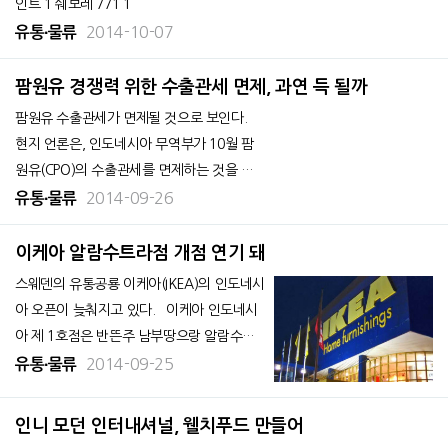
인트 1 쉐보레 771 1
2014-10-07
유통∙물류
팜원유 경쟁력 위한 수출관세 면제, 과연 득 될까
팜원유 수출관세가 면제될 것으로 보인다.
현지 언론은, 인도네시아 무역부가 10월 팜
원유(CPO)의 수출관세를 면제하는 것을 검
토중이라고 보도했다. 전세계적으로 CPO의
2014-09-26
유통∙물류
가격 하락이 추세인 가운데 비관세로 수출로
경쟁력을 높이겠다는 전략이다. 9월 관세는
이케아 알람수트라점 개점 연기 돼
9%였다. 수출관세는 재무장관령 ‘2012년
스웨덴의 유통공룡 이케아(IKEA)의 인도네시
아 오픈이 늦춰지고 있다. 이케아 인도네시
아 제 1호점은 반뜬주 남부땅으랑 알람수트
라점으로 당초 9월 18일 개점을 계획했었다.
2014-09-25
유통∙물류
현지언론 꼼빠스 24일자에 따르면 마르크
매기 이케아 인도네시아 총괄매니저는 “아직
인니 모던 인터내셔널, 웰치푸드 만들어
정확이 몇 일날 개점할 것이라고