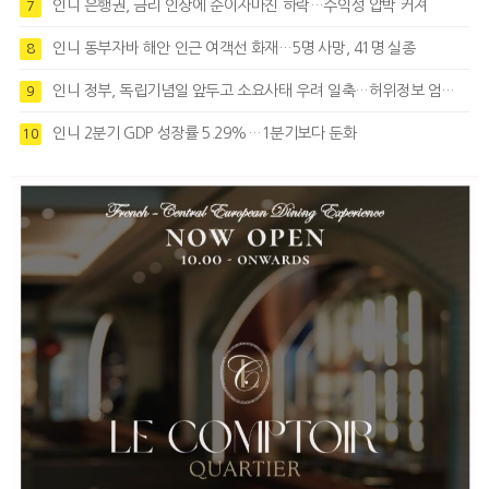
인니 은행권, 금리 인상에 순이자마진 하락…수익성 압박 커져
7
인니 동부자바 해안 인근 여객선 화재…5명 사망, 41명 실종
8
인니 정부, 독립기념일 앞두고 소요사태 우려 일축…허위정보 엄정대응
9
인니 2분기 GDP 성장률 5.29%…1분기보다 둔화
10