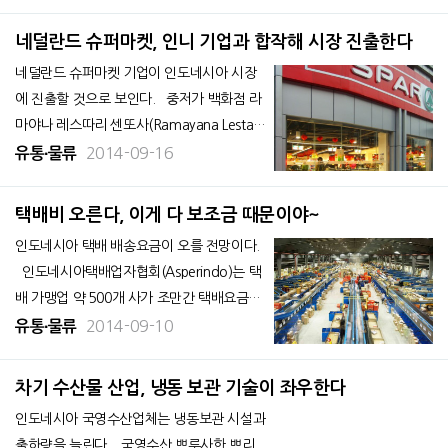
금지되어 있었으나 연내에는 허가가 나올 것
으로 보인다. 또한 가공사업의 확장 계획안이
네덜란드 슈퍼마켓, 인니 기업과 합작해 시장 진출한다
진행되고 있어 지역내 기업들 사이에서 기대
네덜란드 슈퍼마켓 기업이 인도네시아 시장
가 높아지는 등 낙관적인 전망이 나
에 진출할 것으로 보인다. 중저가 백화점 라
마야나 레스따리 센또사(Ramayana Lestari
Sentosa, 이하 라마야나) 가 데널란드 슈퍼
2014-09-16
유통∙물류
마켓 체인 스파 인터내셔널(SPAR Internatio
nal BV)과 제휴해 슈퍼마켓 사업을 확대할 예
택배비 오른다, 이게 다 보조금 때문이야~
정이다. 소매유통업체인 라
인도네시아 택배 배송요금이 오를 전망이다.
인도네시아택배업자협회(Asperindo)는 택
배 가맹업 약 500개 사가 조만간 택배요금을
최대 25% 올린다는 계획을 밝혔다. 10월 출
2014-09-10
유통∙물류
범하는 조꼬 위도도 차기 정권이 이미 연료보
조금 삭감 방침을 내세운 것에 대비하기 위한
차기 수산물 산업, 냉동 보관 기술이 좌우한다
것으로 풀이된다. 브디 부회장에 따르면
인도네시아 국영수산업체는 냉동보관 시설과
출하량을 늘린다. 국영수산 쁘루사한 쁘리