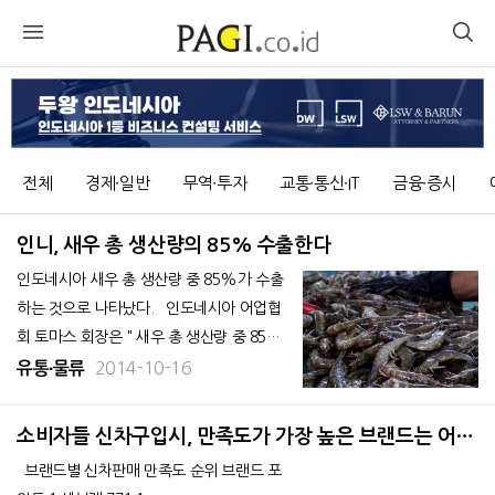
전체
경제∙일반
무역∙투자
교통∙통신∙IT
금융∙증시
인니, 새우 총 생산량의 85% 수출한다
인도네시아 새우 총 생산량 중 85%가 수출
하는 것으로 나타났다. 인도네시아 어업협
회 토마스 회장은 " 새우 총 생산량 중 85%
가 일본과 미국 등으로 수출되고 있으며15%
2014-10-16
유통∙물류
는 국내 시장에 공급하고 있다"며 "최근에는
수출품 종류도 음식 만들기 편하게 머리를 자
소비자들 신차구입시, 만족도가 가장 높은 브랜드는 어디
르고 껍질을 벗기는 등 다양한 종류로 포장하
일까?
브랜드별 신차판매 만족도 순위 브랜드 포
고 있