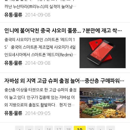
까난 누산따라(쁘리누스)의 실적이 늘어남에
따라 3년 이내에 해상용 냉동시설 13개를 증
2014-09-08
유통∙물류
설해 출하량을 늘리겠다고 밝혔다. 정부가 주
도하는 수산업 진흥계획 등을 배경으로, 올해
인니에 불어닥친 중국 샤오미 돌풍... 7분만에 재고 싹쓸
12월 순이익이 지난 분기대비 2배가 될 것이
이
중국의 샤오미가 선보인 스마트폰 '레드미 1
라고 전망하고 있다. &nb
S' 중국의 스마트폰 제조업체 샤오미가 4일
인도네시아에서 스마트폰 ‘레드미(Redmi) 1
S’ 판매를 시작했다. 인터넷 쇼핑몰 ‘라자다<l
2014-09-08
유통∙물류
azada.co.id>’에서는 7분 만에 5,000대의
재고가 모두 소진된 것으로 나
자바섬 외 지역 고급 슈퍼 출점 늘어…중산층 구매파워
커져
중산층 이상을 타겟으로 한 고급 슈퍼의 출점
이 늘고 있다. 인구가 집중해 있는 자바섬 이
외 지방으로의 출점도 활발하다. 현지 언론
에 따르면 유통업체 메가 마하다나 하디야(M
2014-09-05
유통∙물류
ahadya)가 지난달 고급프리미엄 슈퍼 '로까
(LOKA)’를 서부자바 땅으랑 알람수트라 지역
16
17
18
20