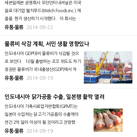
세븐일레븐 운영회사 모던인터내셔널은 미국
음료 대기업 웰치푸드(Welch Foods Inc.) 제
품을 현지 생산하기 시작했다. 이 회사는 연
간 생산능력 500만개의 공장을 신설하고, 세
2014-09-22
유통∙물류
븐일레븐 등 소매점에 공급하고 있다. 내년에
는 웰치 제품이 전체 매출에서 차지하는 비율
물류비 삭감 계획, 서민 생활 영향있나
이 10%를 넘을 것으로
인도네시아 GDP대비 물류비가 삭감될 것으
로 보인다. 10월 출범하는 조꼬 위도도 차기
정권은 물류비가 국내총생산(GDP)에서 차지
하는 비율을 현행 27%에서 15%로 낮추겠
2014-09-19
유통∙물류
다고 밝혔다. 향후 철도와 항만을 정비하고
물류시스템을 효율화해 달성할 계획이다.
인도네시아 닭가공품 수출, 일본행 활짝 열려
인수위원회의 아꾸발(인
인도네시아 가축사료업자연합회(GPMT)는
일본이 수입하는 닭고기 가공품의 수출액이
연간 2억 달러 이상이 될 것이라고 전망했다.
조류인플루엔자의 영향으로 10년간 수출이
2014-09-19
유통∙물류