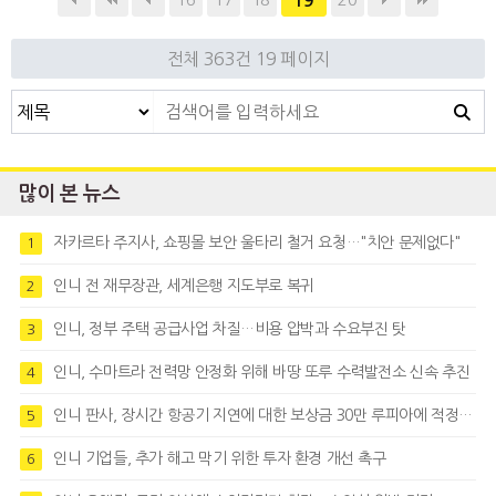
19
에 로까를 개점했다. 이는
전체 363건
19 페이지
많이 본 뉴스
자카르타 주지사, 쇼핑몰 보안 울타리 철거 요청…"치안 문제없다"
1
인니 전 재무장관, 세계은행 지도부로 복귀
2
인니, 정부 주택 공급사업 차질…비용 압박과 수요부진 탓
3
인니, 수마트라 전력망 안정화 위해 바땅 또루 수력발전소 신속 추진
4
인니 판사, 장시간 항공기 지연에 대한 보상금 30만 루피아에 적정성 제기
5
인니 기업들, 추가 해고 막기 위한 투자 환경 개선 촉구
6