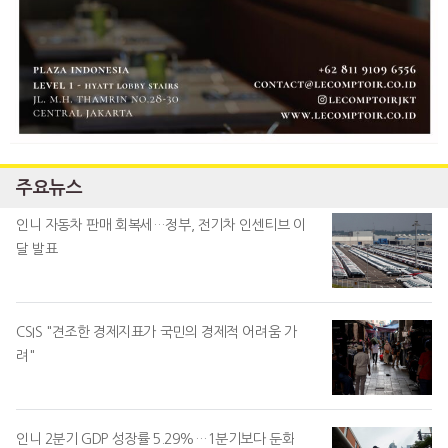
주요뉴스
인니 자동차 판매 회복세…정부, 전기차 인센티브 이
달 발표
CSIS "견조한 경제지표가 국민의 경제적 어려움 가
려"
인니 2분기 GDP 성장률 5.29%…1분기보다 둔화