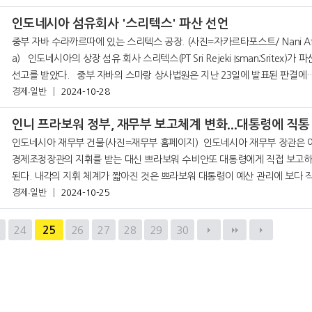
인도네시아 섬유회사 '스리텍스' 파산 선언
중부 자바 수라까르따에 있는 스리텍스 공장. (사진=자카르타포스트/ Nani Afr
a) 인도네시아의 상장 섬유 회사 스리텍스(PT Sri Rejeki Isman;Sritex)가 파산
선고를 받았다. 중부 자바의 스마랑 상사법원은 지난 23일에 발표된 판결에
서 인도 바르따 라요(
경제∙일반
2024-10-28
인도네시아 재무부 건물(사진=재무부 홈페이지) 인도네시아 재무부 장관은 이제
경제조정장관의 지휘를 받는 대신 쁘라보워 수비안또 대통령에게 직접 보고
된다. 내각의 지휘 체계가 짧아진 것은 쁘라보워 대통령이 예산 관리에 보다 
경제∙일반
2024-10-25
적인 관리 방식을 취하겠다는 뜻으로 보인다. 23일 자카르타포스트에 따르
3
24
25
26
27
28
29
30