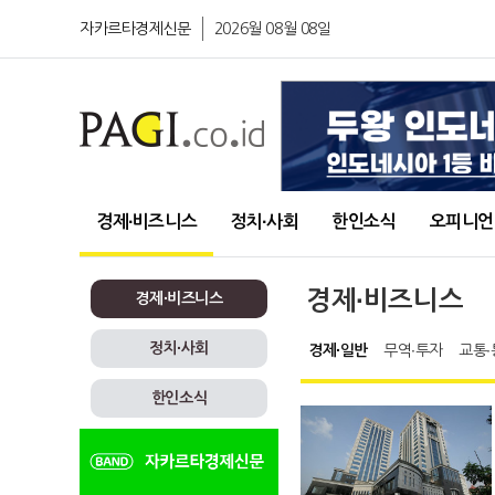
자카르타경제신문
2026월 08월 08일
경제∙비즈니스
정치∙사회
한인소식
오피니언
경제∙비즈니스
경제∙비즈니스
정치∙사회
경제∙일반
무역∙투자
교통∙
한인소식