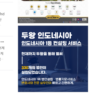
id
인니 프라보워 정부, 재무부 보고체계 변화...대통령에 직통 보고
하게
직접
면