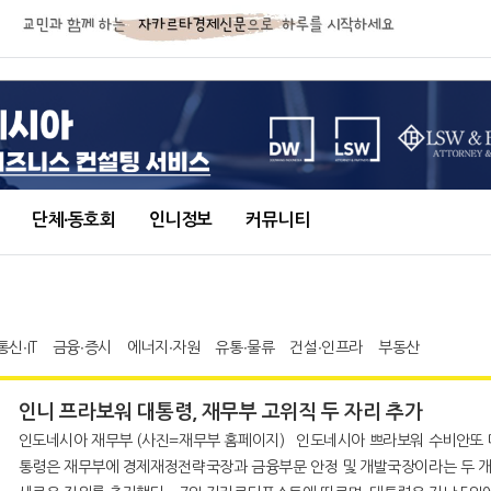
단체∙동호회
인니정보
커뮤니티
통신∙IT
금융∙증시
에너지∙자원
유통∙물류
건설∙인프라
부동산
인니 프라보워 대통령, 재무부 고위직 두 자리 추가
인도네시아 재무부 (사진=재무부 홈페이지) 인도네시아 쁘라보워 수비안또 대
통령은 재무부에 경제재정전략국장과 금융부문 안정 및 개발국장이라는 두 