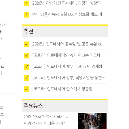
2026년 하반기 인도네시아, 안정과 성장의 시험대
4
인니 금융감독원, 9월 IDX 비상호화 제도 마련…주식회사 전환 본격화
5
추천
을
2026년 인도네시아 공휴일 및 공동 휴일(cuti bersama)
✓
돕
[코트라] 의료데이터와 AI가 이끄는 인도네시아 디지털 헬스케어 시장 트렌드
✓
속 요청... 해고 막겠다
id
[코트라] 인도네시아 재무부 2027년 경제성장 전망 및 목표 발표
✓
[코트라] 인도네시아 정부, 국영기업을 통한 석탄·팜유·합금철 수출 중앙집중화 추진
✓
[코트라] 인도네시아 립스틱 시장동향
✓
주요뉴스
연구
CSIS "견조한 경제지표가 국
민의 경제적 어려움 가려"