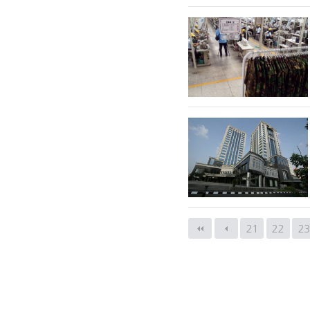
다음
맨끝
다음검색
21
22
2