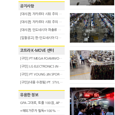
공지사항
[대사관] 자카르타 시위 주의 안내(8.6)
[대사관] 자카르타 시위 주의 안내(8.3)
[대사관] 인도네시아 파충류 불법 반출 주의 (7.29)
[입찰공고] 한-인도네시아 디지털융복합 탈 전시회
코트라 K-MOVE 센터
[구인] PT MEGA FOAMWORKS INDONESIA
[구인] LG ELECTRONICS INDONESIA
[구인] PT YOUNG JIN SPORT INDONESIA
[구인](내용 수정됨) PT. STYLE KOREAN INDONESIA (스타일 코리안 인도네시아)
유용한 정보
GPA 그대로, 토플 100점, AP 막막 — 원인은 하나입니다
⭐해외거주자 필독⭐100% 온라인 마지막 한국어교원 2급 추가모집 (~8/2)