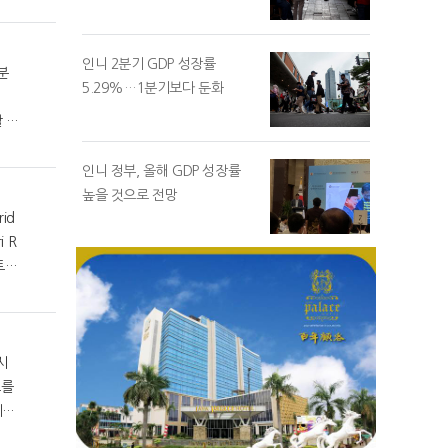
인니 2분기 GDP 성장률
5.29%…1분기보다 둔화
 수
지
인니 정부, 올해 GDP 성장률
높을 것으로 전망
id
트가
소를