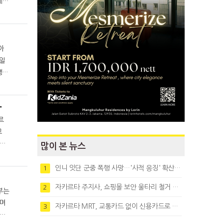
5일
5% 아래로 떨어져
르
다.
많이 본 뉴스
인니 잇단 군중 폭행 사망…'사적 응징' 확산에 법치 우려
1
자카르타 주지사, 쇼핑몰 보안 울타리 철거 요청…"치안 문제없다"
2
이며
자카르타 MRT, 교통카드 없이 신용카드로 바로 탄다
3
다.