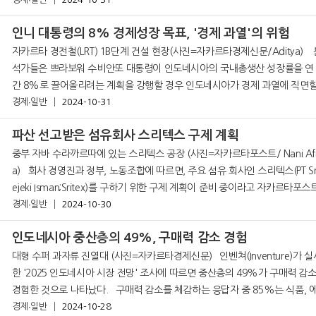
로 인해 국가 경제와 사회 시스템에 압박을 가할 수 있는 중
인니 대통령의 8% 경제성장 목표, '경제 과열'의 위험
자카르타 경전철(LRT) 1B단계 건설 현장(사진=자카르타경제신문/Aditya) 분
석가들은 쁘라보워 수비안또 대통령이 인도네시아의 국내총생산 성장률을 연
간 8%로 끌어올리려는 계획을 강행할 경우 인도네시아가 경제 과열에 직면할
있다고 경고했다. 인도네시아는 이러한 생산량 급증을 처리할 능력이 충분하
경제∙일반
2024-10-31
파산 선고받은 섬유회사 스리텍스 구제 계획
중부 자바 수라까르따에 있는 스리텍스 공장 (사진=자카르타포스트/ Nani Afr
a) 회사 경영진과 정부, 노동조합에 따르면, 주요 섬유 회사인 스리텍스(PT Sri R
ejeki Isman;Sritex)를 구하기 위한 구제 계획이 준비 중이라고 자카르타포스
경제∙일반
2024-10-30
28일 전했다.
인도네시아 중산층의 49%, 구매력 감소 경험
대형 수퍼 과자류 진열대 (사진=자카르타경제신문) 인벤쳐(Inventure)가 실시
한 '2025 인도네시아 시장 전망' 조사에 따르면 중산층의 49%가 구매력 감
경험한 것으로 나타났다. 구매력 감소를 체감하는 응답자 중 85%는 식품, 에너
지, 교통
경제∙일반
2024-10-28