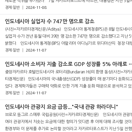
새로운 직위를 추가했다. 7일 자카르타포스트에 따르면, 대통령은 지난 5일에
발표된 대통령 규정 (Perpres) 제158/2024호
경제∙일반
2024-11-08
인도네시아 실업자 수 747만 명으로 감소
(사진=자카르타경제신문/Aditya) 인도네시아 통계청(BPS)은 8월 인도네시아
실업자 수가 전년 동월 대비 39만 명 감소한 747만 명으로 감소했다고 지난 
밝혔다. 인도네시아 통계청(BPS) 아말리아 아디닝가르 위디아산띠 청장 대행은
&nbs
경제∙일반
2024-11-07
인도네시아 소비자 지출 감소로 GDP 성장률 
중앙자카르타 호텔인도네시아 로터리(Bundaran HI)의 환영 동상(사진=자카
타경제신문) 인도네시아의 국내총생산(GDP) 성장률이 매 분기마다 둔화되고
있다. 경제학자들은 구매력 약화로 인한 가계 지출 둔화 때문으로 분석하고 있
경제∙일반
지난 5일 발표된 인도네시아 통계청(BPS) 데이터에
2024-11-07
인도네시아 관광지 요금 급등..."국내 관광 하라더니"
브로모 뜽그르 스메루 국립공원(사진=자카르타경제신문) 인도네시아 관광부는
여러 관광지에서 치솟는 요금에 대한 항의가 잇다른 후 이에 대해 조사할 것
환경부와 이 문제를 추가로 논의할 것이라고 자카르타포스트가 지난 5일 전했