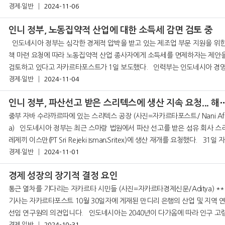
경제∙일반
2014년에 도입된 이전 규정을 개정하는 새로운 정부 규정이
2024-11-06
인니 정부, 노동집약적 산업에 대한 소득세 감면 검토 중
인도네시아 정부는 심각한 경제적 압박을 받고 있는 제조업 부문 지원을 위한 대
책 마련 요청에 따라 노동집약적 산업 종사자에게 소득세를 면제하자는 제안
검토하고 있다고 자카르타포스트가 1일 보도했다. 인력부는 인도네시아 경영자
협회(Apindo)로부터 섬유 부문을 포함하여 심각한 침체를 겪고 있는 산업을 
경제∙일반
2024-11-04
기 위
인니 정부, 파산선고 받은 스리텍스에 생산 지
중부 자바 수라까르따에 있는 스리텍스 공장 (사진=자카르타포스트/ Nani Afr
a) 인도네시아 정부는 최근 스마랑 법원에서 파산 선고를 받은 섬유 회사 스리
레제끼 이스만(PT Sri Rejeki Isman;Sritex)에 생산 재개를 요청했다. 31일 자카
르타포스트에 따르면, 야시에르리 인력부 장관
경제∙일반
2024-11-01
경제 성장의 장기적 결정 요인
통근 열차를 기다리는 자카르타 시민들 (사진=자카르타경제신문/Aditya) **이
기사는 자카르타포스트 10월 30일자에 게재된 만디리 은행의 산업 및 지역 
선임 연구원의 의견입니다. 인도네시아는 2040년이 다가옴에 따라 인구 고령화
경제∙일반
2024-10-31