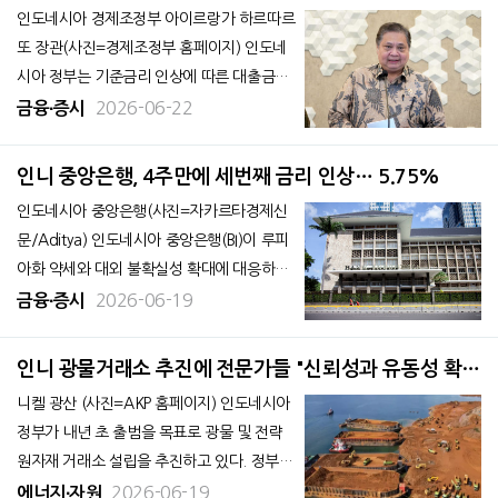
다. 19일 자카르타포스트에 따르면, 비모 위
인도네시아 경제조정부 아이르랑가 하르따르
자얀또 국세청장은 18일, 국
또 장관(사진=경제조정부 홈페이지) 인도네
시아 정부는 기준금리 인상에 따른 대출금리
상승 압력에도 불구하고 국영은행들에 중소
2026-06-22
금융∙증시
기업 대출을 위축시키지 말 것을 주문했다.
동시에 국영은행들이 정부 핵심 정책 사업의
인니 중앙은행, 4주만에 세번째 금리 인상… 5.75%
재원 조달에도 적극적인 역할을 해야 한다고
인도네시아 중앙은행(사진=자카르타경제신
강조했다. 아이르랑가 하르따르또 경제조정
문/Aditya) 인도네시아 중앙은행(BI)이 루피
부 장관은
아화 약세와 대외 불확실성 확대에 대응하기
위해 기준금리를 다시 인상했다. 중앙은행은
2026-06-19
금융∙증시
18일 열린 월례 정책회의에서 중앙은행 기준
금리를 기존 5.50%에서 5.75%로 25bp 인
인니 광물거래소 추진에 전문가들 "신뢰성과 유동성 확보
상했다고 밝혔다. 아울러 예치금리는 4.50%
가 관건"
니켈 광산 (사진=AKP 홈페이지) 인도네시아
에서 4.75%로, 대출
정부가 내년 초 출범을 목표로 광물 및 전략
원자재 거래소 설립을 추진하고 있다. 정부는
이를 통해 글로벌 원자재 시장에서 가격 결정
2026-06-19
에너지∙자원