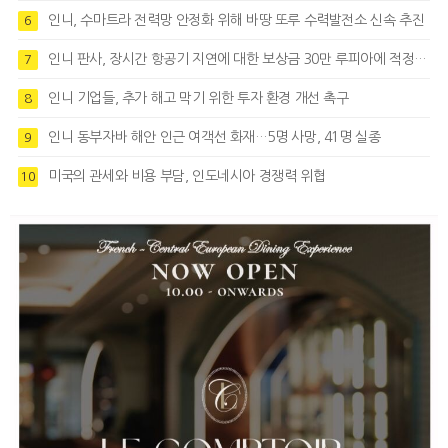
인니, 수마트라 전력망 안정화 위해 바땅 또루 수력발전소 신속 추진
6
인니 판사, 장시간 항공기 지연에 대한 보상금 30만 루피아에 적정성 제기
7
인니 기업들, 추가 해고 막기 위한 투자 환경 개선 촉구
8
인니 동부자바 해안 인근 여객선 화재…5명 사망, 41명 실종
9
미국의 관세와 비용 부담, 인도네시아 경쟁력 위협
10