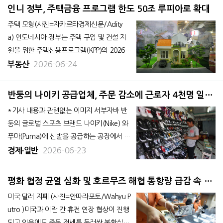
도 각종 소비 진작책을 재도입하기로 했다고
인니 정부, 주택금융 프로그램 한도 50조 루피아로 확대
자카르타포스트가 23일 전했다. 아이르랑가
주택 모형(사진=자카르타경제신문/Adity
하르따르또 경제조정부 장관은 2
a) 인도네시아 정부는 주택 구입 및 건설 지
원을 위한 주택신용프로그램(KPP)의 2026년
대출 한도를 기존 36조 루피아에서 50조 루
2026-06-24
부동산
피아로 확대하기로 했다. 23일 자카르타포스
트에 따르면, 마루아라르 시라잇 공공주택정
반둥의 나이키 공급업체, 주문 감소에 근로자 4천명 일시
착부 장관은 22일 자카르타에서 주택신용프
휴직
*기사 내용과 관련없는 이미지 서부자바 반
로그램 수요가 예상보다 크게 늘어
둥의 글로벌 스포츠 브랜드 나이키(Nike) 와
푸마(Puma)에 신발을 공급하는 공장에서 생
산 주문 감소로 약 4천명의 근로자가 일시 휴
2026-06-23
경제∙일반
직 상태에 들어가 대규모 해고 우려가 제기되
고 있다고 자카르타글로브가 22일 전했
평화 협정 균열 심화 및 호르무즈 해협 통항량 급감 속 달
다. 쁘라보워 수비안또 대통령의 노동 및 근
러 강세
미국 달러 지폐 (사진=안따라포토/Wahyu P
로자복지 특별보좌관인 사이드 이크발은
utro )미국과 이란 간 휴전 연장 협상이 진행
되고 있음에도 중동 정세를 둘러싼 불확실성