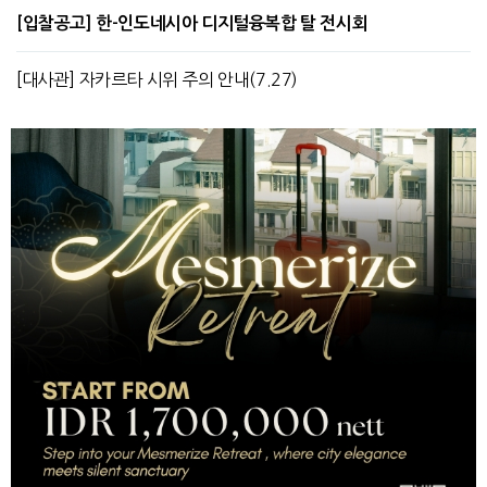
[입찰공고] 한-인도네시아 디지털융복합 탈 전시회
[대사관] 자카르타 시위 주의 안내(7.27)