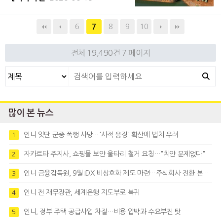
력을 높이고 주요 수출국으로서의 위상을 강
화하겠다는 구상이지만, 전문가들은 충분한
6
8
9
10
7
유동성과 시장 신뢰 확보가 선행돼야 한다고
지적한다. 새 거래소는 지난 6
전체 19,490건
7 페이지
많이 본 뉴스
인니 잇단 군중 폭행 사망…'사적 응징' 확산에 법치 우려
1
자카르타 주지사, 쇼핑몰 보안 울타리 철거 요청…"치안 문제없다"
2
인니 금융감독원, 9월 IDX 비상호화 제도 마련…주식회사 전환 본격화
3
인니 전 재무장관, 세계은행 지도부로 복귀
4
인니, 정부 주택 공급사업 차질…비용 압박과 수요부진 탓
5