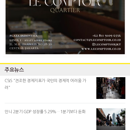
주요뉴스
CSIS "견조한 경제지표가 국민의 경제적 어려움 가
려"
인니 2분기 GDP 성장률 5.29%…1분기보다 둔화