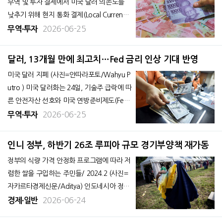
무역 및 투자 결제에서 미국 달러 의존도를
낮추기 위해 현지 통화 결제(Local Currency
Transaction;이하 LCT) 확대에 나서고 있
2026-06-25
무역∙투자
다. 24일 자카르타포스트에 따르면, 뻬리 와
르지요 인도네시아 중앙은행(BI) 총재는 지난
달러, 13개월 만에 최고치…Fed 금리 인상 기대 반영
18일 통화정책회의 후 기자회견에서 올해 1
미국 달러 지폐 (사진=안따라포토/Wahyu P
~4월 양국 간 LC
utro ) 미국 달러화는 24일, 기술주 급락에 따
른 안전자산 선호와 미국 연방준비제도(Fed)
의 추가 금리 인상 기대에 힘입어 주요 통화
2026-06-25
무역∙투자
대비 13개월 만의 최고치로 상승했다. 24일
자카르타포스트에 따르면, 외환시장에서 달
인니 정부, 하반기 26조 루피아 규모 경기부양책 재가동
러화 가치를 나타내는 달러인덱스는 24일 장
정부의 식량 가격 안정화 프로그램에 따라 저
중 101.5
렴한 쌀을 구입하는 주민들/ 2024.2 (사진=
자카르타경제신문/Aditya) 인도네시아 정부
는 불안정한 글로벌 경제 환경 속에서 내수
2026-06-24
경제∙일반
경기와 소비를 부양하기 위해 올해 하반기에