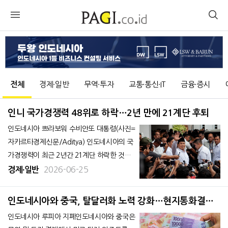
전체
경제∙일반
무역∙투자
교통∙통신∙IT
금융∙증시
인니 국가경쟁력 48위로 하락…2년 만에 21계단 후퇴
인도네시아 쁘라보워 수비안또 대통령(사진=
자카르타경제신문/Aditya) 인도네시아의 국
가경쟁력이 최근 2년간 21계단 하락한 것으
로 나타났다. 정부와 기업의 효율성, 인프라
2026-06-25
경제∙일반
부문이 악화되면서 쁘라보워 수비안또 대통
령 취임 이후 경쟁력이 크게 후퇴했다.스위스
인도네시아와 중국, 탈달러화 노력 강화…현지통화결제
연구기관 국제경영개발연구원(Institute for
확대
인도네시아 루피아 지폐인도네시아와 중국은
Management Developmen