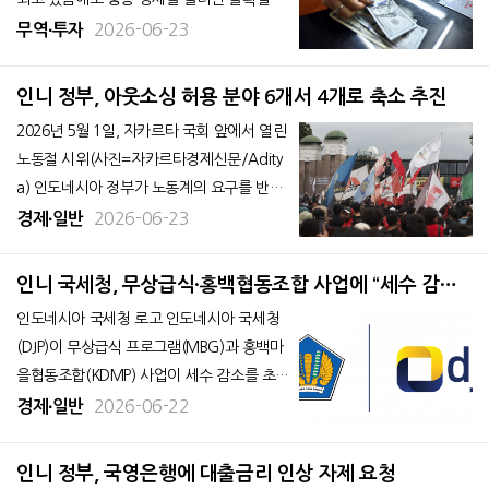
이 커지면서 22일 달러화가 강세를 나타냈
2026-06-23
무역∙투자
다. 22일 자카르타포스트에 따르면, 도널드
트럼프 미국 대통령이 중동 전쟁 재개 가능성
인니 정부, 아웃소싱 허용 분야 6개서 4개로 축소 추진
을 경고한 데 이어 이란이 호르무즈 해협 폐
2026년 5월 1일, 자카르타 국회 앞에서 열린
쇄를 발표하면서
노동절 시위(사진=자카르타경제신문/Adity
a) 인도네시아 정부가 노동계의 요구를 반영
해 최근 시행한 아웃소싱(외주 고용) 규정을
2026-06-23
경제∙일반
개정하는 방안을 검토하고 있다. 아프리안샤
누르 인력부 차관은 현재 기업이 아웃소싱 근
인니 국세청, 무상급식·홍백협동조합 사업에 “세수 감소
로자를 고용할 수 있도록 허용된 6개 직무를
우려”
인도네시아 국세청 로고 인도네시아 국세청
4개로 축소하는 방향으로 노
(DJP)이 무상급식 프로그램(MBG)과 홍백마
을협동조합(KDMP) 사업이 세수 감소를 초래
할 수 있다는 우려를 나타냈다. 국가영양청(B
2026-06-22
경제∙일반
GN)의 최근 규정과 예산 집행의 비효율성,
부실 운영 가능성 등이 주요 원인으로 지목됐
인니 정부, 국영은행에 대출금리 인상 자제 요청